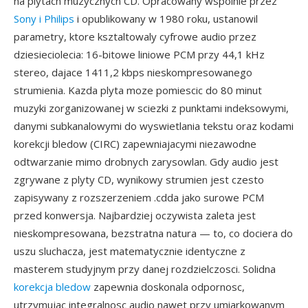
na plytach muzycznych CD. Opracowany wspolnie przez
Sony i Philips
i opublikowany w 1980 roku, ustanowil
parametry, ktore ksztaltowaly cyfrowe audio przez
dziesieciolecia: 16-bitowe liniowe PCM przy 44,1 kHz
stereo, dajace 1411,2 kbps nieskompresowanego
strumienia. Kazda plyta moze pomiescic do 80 minut
muzyki zorganizowanej w sciezki z punktami indeksowymi,
danymi subkanalowymi do wyswietlania tekstu oraz kodami
korekcji bledow (CIRC) zapewniajacymi niezawodne
odtwarzanie mimo drobnych zarysowlan. Gdy audio jest
zgrywane z plyty CD, wynikowy strumien jest czesto
zapisywany z rozszerzeniem .cdda jako surowe PCM
przed konwersja. Najbardziej oczywista zaleta jest
nieskompresowana, bezstratna natura — to, co dociera do
uszu sluchacza, jest matematycznie identyczne z
masterem studyjnym przy danej rozdzielczosci. Solidna
korekcja bledow
zapewnia doskonala odpornosc,
utrzymujac integralnosc audio nawet przy umiarkowanym