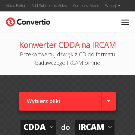
Video Editor
Add Subtitles to Video
Compress Video
Więcej
Konwerter CDDA na IRCAM
Przekonwertuj dźwięk z CD do formatu
badawczego IRCAM online
Wybierz pliki
CDDA
IRCAM
do