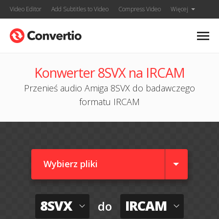
Video Editor
Add Subtitles to Video
Compress Video
Więcej
Konwerter 8SVX na IRCAM
Przenieś audio Amiga 8SVX do badawczego
formatu IRCAM
Wybierz pliki
8SVX
IRCAM
do