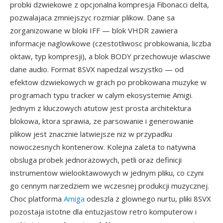
probki dzwiekowe z opcjonalna kompresja Fibonacci delta,
pozwalajaca zmniejszyc rozmiar plikow. Dane sa
zorganizowane w bloki IFF — blok VHDR zawiera
informacje naglowkowe (czestotliwosc probkowania, liczba
oktaw, typ kompresji), a blok BODY przechowuje wlasciwe
dane audio. Format 8SVX napedzal wszystko — od
efektow dzwiekowych w grach po probkowana muzyke w
programach typu tracker w calym ekosystemie Amigi.
Jednym z kluczowych atutow jest prosta architektura
blokowa, ktora sprawia, ze parsowanie i generowanie
plikow jest znacznie latwiejsze niz w przypadku
nowoczesnych kontenerow. Kolejna zaleta to natywna
obsluga probek jednorazowych, petli oraz definicji
instrumentow wielooktawowych w jednym pliku, co czyni
go cennym narzedziem we wczesnej produkcji muzycznej.
Choc platforma
Amiga
odeszla z glownego nurtu, pliki 8SVX
pozostaja istotne dla entuzjastow retro komputerow i