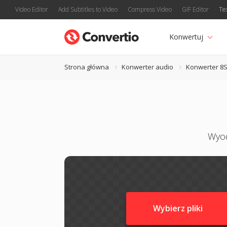
Video Editor
Add Subtitles to Video
Compress Video
GIF Editor
Te
Konwertuj
Strona główna
Konwerter audio
Konwerter 8
Wyod
Wybierz pliki