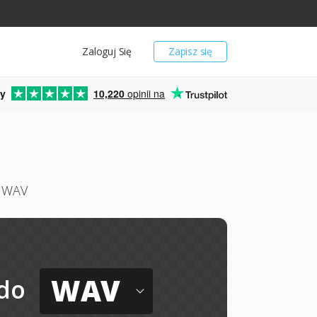
Zaloguj Się
Zapisz się
y
10,220
opinii na
u WAV
WAV
do