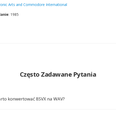
ronic Arts and Commodore International
danie
: 1985
Często Zadawane Pytania
arto konwertować 8SVX na WAV?