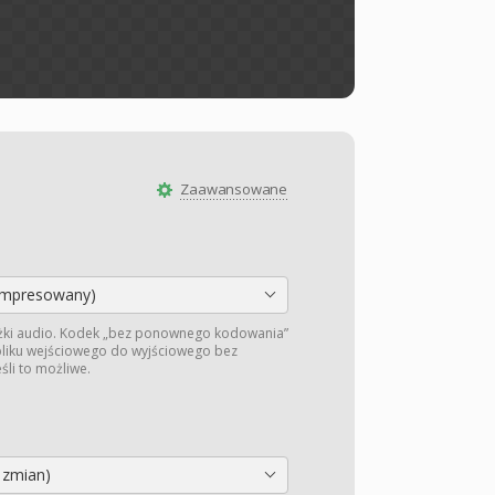
Zaawansowane
mpresowany)
żki audio. Kodek „bez ponownego kodowania”
 pliku wejściowego do wyjściowego bez
li to możliwe.
 zmian)