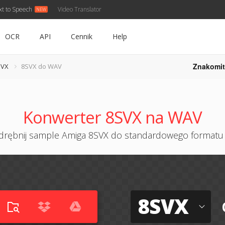
xt to Speech
Video Translator
OCR
API
Cennik
Help
Znakomit
SVX
8SVX do WAV
Konwerter 8SVX na WAV
rębnij sample Amiga 8SVX do standardowego format
8SVX