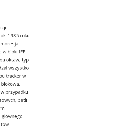
cji
ok. 1985 roku
kompresja
 w bloki IFF
ba oktaw, typ
dzal wszystko
u tracker w
a blokowa,
z w przypadku
owych, petli
nym
z glownego
istow