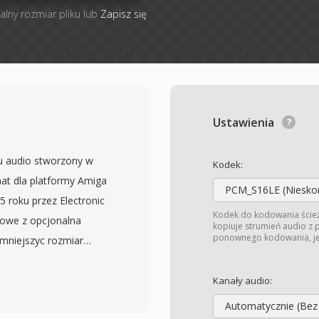
alny rozmiar pliku lub
Zapisz się
Ustawienia
ku audio stworzony w
Kodek:
mat dla platformy Amiga
PCM_S16LE (Niesko
roku przez Electronic
Kodek do kodowania ście
kowe z opcjonalna
kopiuje strumień audio z
ponownego kodowania, jeś
zmniejszyc rozmiar
IFF — blok VHDR zawiera
obkowania, liczba
Kanały audio:
echowuje wlasciwe dane
Automatycznie (Bez