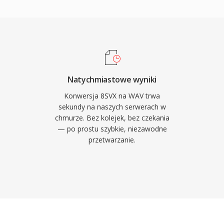
rofesjonalne przeplywy
bitowe probki
ach do 192 kHz. Glowna
az standardowy WAV nie
sa dokladna cyfrowa
 czyni go preferowanym
Natychmiastowe wyniki
AV obsluguje rowniez
Konwersja 8SVX na WAV trwa
WF, umozliwiajac
sekundy na naszych serwerach w
chmurze. Bez kolejek, bez czekania
e. Glownym kompromisem
— po prostu szybkie, niezawodne
ci CD zajmuje ok. 10 MB
przetwarzanie.
it 4 GB, choc RF64 znosi