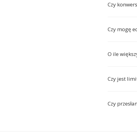
Czy konwers
Czy mogę e
O ile więks
Czy jest lim
Czy przesła