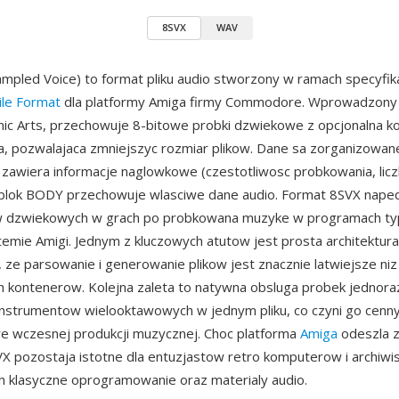
8SVX
WAV
ampled Voice) to format pliku audio stworzony w ramach specyfika
ile Format
dla platformy Amiga firmy Commodore. Wprowadzony 
nic Arts, przechowuje 8-bitowe probki dzwiekowe z opcjonalna 
ta, pozwalajaca zmniejszyc rozmiar plikow. Dane sa zorganizowane
awiera informacje naglowkowe (czestotliwosc probkowania, licz
a blok BODY przechowuje wlasciwe dane audio. Format 8SVX nape
 dzwiekowych w grach po probkowana muzyke w programach typ
emie Amigi. Jednym z kluczowych atutow jest prosta architektur
, ze parsowanie i generowanie plikow jest znacznie latwiejsze ni
kontenerow. Kolejna zaleta to natywna obsluga probek jednoraz
i instrumentow wielooktawowych w jednym pliku, co czyni go cen
e wczesnej produkcji muzycznej. Choc platforma
Amiga
odeszla 
8SVX pozostaja istotne dla entuzjastow retro komputerow i archiw
 klasyczne oprogramowanie oraz materialy audio.