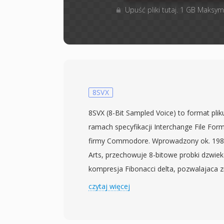
Upuść pliki tutaj. 1 GB Maksym
8SVX
8SVX (8-Bit Sampled Voice) to format pli
ramach specyfikacji Interchange File For
firmy Commodore. Wprowadzony ok. 1985 
Arts, przechowuje 8-bitowe probki dzwie
kompresja Fibonacci delta, pozwalajaca 
plikow. Dane sa zorganizowane w bloki 
czytaj więcej
informacje naglowkowe (czestotliwosc pr
oktaw, typ kompresji), a blok BODY prz