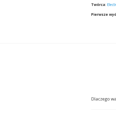
Twórca
:
Elect
Pierwsze wy
Dlaczego w