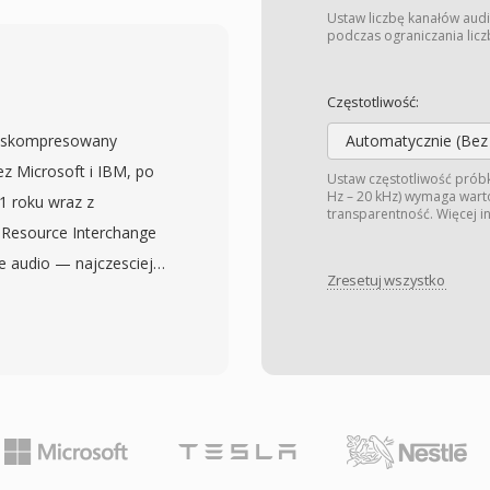
— od efektow
Ustaw liczbę kanałów audi
uzyke w programach
podczas ograniczania liczb
 Jednym z kluczowych
ktora sprawia, ze
Częstotliwość:
znie latwiejsze niz w
ieskompresowany
Automatycznie (Bez
ejna zaleta to natywna
z Microsoft i IBM, po
Ustaw częstotliwość prób
 definicji instrumentow
Hz – 20 kHz) wymaga warto
1 roku wraz z
transparentność. Więcej 
ni go cennym
Resource Interchange
znej. Choc platforma
e audio — najczesciej
X pozostaja istotne dla
Zresetuj wszystko
wa (LPCM) — wraz z
stow zachowujacych
obkowania, glebie
 audio.
ura uczynia WAV de facto
na Windowsie i
miany w praktycznie
audio i odtwarzaczu
ywaja 16-bitowych