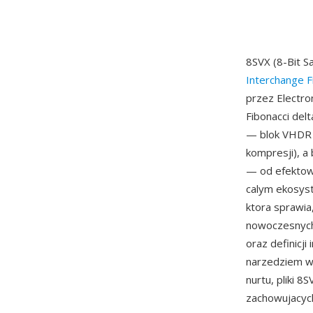
8SVX (8-Bit S
Interchange F
przez Electro
Fibonacci del
— blok VHDR z
kompresji), 
— od efektow
calym ekosyst
ktora sprawia
nowoczesnych 
oraz definicj
narzedziem w
nurtu, pliki 
zachowujacych