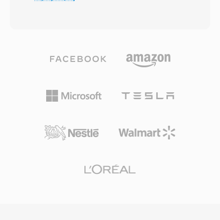
(RIFF), WAV przechowuje dane audio —
desktopowa aplikacja multimedialna dekoduje
najczesciej jako liniowa modulacje impulsowo-
FLAC natywnie. Serwisy streamingowe takie jak
kodowa (LPCM) — wraz z metadanymi
Tidal i Amazon Music uzywaja FLAC w
opisujacymi czestotliwosc probkowania, glebie
warstwach bezstratnych, co podkresla zaufanie
bitowa i liczbe kanalow. Ta prosta struktura
branzy do tego kodeka. Trzy wyrozniajace sie
uczynia WAV de facto standardem
zalety czynia FLAC atrakcyjnym. Po pierwsze,
nieskompresowanego audio na Windowsie i
pelne odtwarzanie sygnalu bit-po-bicie przy
uniwersalnie akceptowanym formatem
dekodowaniu. Po drugie, osadzone metadane
wymiany w praktycznie kazdym systemie
poprzez komentarze Vorbis i okladki albumow
operacyjnym, edytorze audio i odtwarzaczu
utrzymuja porzadek w bibliotece bez
multimedialnym. Pliki WAV jakosci CD uzywaja
dodatkowych plikow. Po trzecie, licencja open-
16-bitowych probek przy 44,1 kHz stereo,
source oznacza brak patentow i tantiem, co
natomiast profesjonalne przeplywy pracy
eliminuje bariery prawne dla deweloperow i
rutynowo stosuja 24-bitowe lub 32-bitowe
producentow sprzetu.
probki zmiennoprzecinkowe przy
czestotliwosciach do 192 kHz. Glowna zaleta