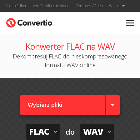
Video Editor
Add Subtitles to Video
Compress Video
Więcej
Konwerter FLAC na WAV
Dekompresuj FLAC do nieskompresowanego
formatu WAV online
Wybierz pliki
FLAC
WAV
do