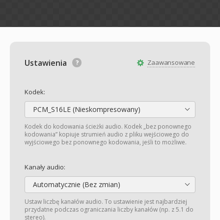
Ustawienia
Zaawansowane
Kodek:
PCM_S16LE (Nieskompresowany)
Kodek do kodowania ścieżki audio. Kodek „bez ponownego
kodowania” kopiuje strumień audio z pliku wejściowego do
wyjściowego bez ponownego kodowania, jeśli to możliwe.
Kanały audio:
Automatycznie (Bez zmian)
Ustaw liczbę kanałów audio. To ustawienie jest najbardziej
przydatne podczas ograniczania liczby kanałów (np. z 5.1 do
stereo).