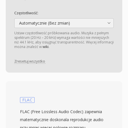
Częstotliwość:
Automatycznie (Bez zmian)
Ustaw częstotliwość próbkowania audio. Muzyka z pełnym
spektrum (20 Hz – 20 kHz) wymaga wartości nie mniejszych
niż 44.1 kHz, aby osiągnąć transparentność. Więcej informacji
można znaleźć w
wiki
.
Zresetuj wszystko
FLAC
FLAC (Free Lossless Audio Codec) zapewnia
matematycznie doskonala reprodukcje audio
przy mniej wiecej polowie rozmiaru