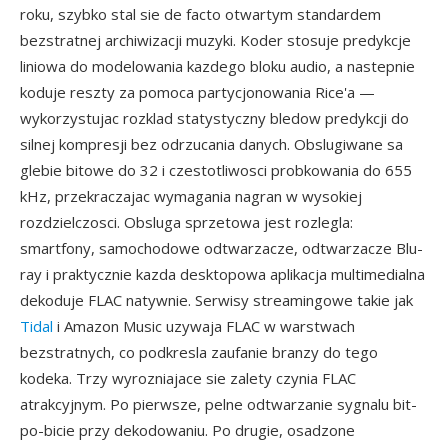
roku, szybko stal sie de facto otwartym standardem
bezstratnej archiwizacji muzyki. Koder stosuje predykcje
liniowa do modelowania kazdego bloku audio, a nastepnie
koduje reszty za pomoca partycjonowania Rice'a —
wykorzystujac rozklad statystyczny bledow predykcji do
silnej kompresji bez odrzucania danych. Obslugiwane sa
glebie bitowe do 32 i czestotliwosci probkowania do 655
kHz, przekraczajac wymagania nagran w wysokiej
rozdzielczosci. Obsluga sprzetowa jest rozlegla:
smartfony, samochodowe odtwarzacze, odtwarzacze Blu-
ray i praktycznie kazda desktopowa aplikacja multimedialna
dekoduje FLAC natywnie. Serwisy streamingowe takie jak
Tidal
i Amazon Music uzywaja FLAC w warstwach
bezstratnych, co podkresla zaufanie branzy do tego
kodeka. Trzy wyrozniajace sie zalety czynia FLAC
atrakcyjnym. Po pierwsze, pelne odtwarzanie sygnalu bit-
po-bicie przy dekodowaniu. Po drugie, osadzone