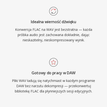
jest bezstratna wiernosc: poniewaz
standardowy WAV nie stosuje kompresji,
przechowywane dane sa dokladna cyfrowa
Idealna wierność dźwięku
reprezentacja oryginalnego nagrania, co czyni
Konwersja FLAC na WAV jest bezstratna — każda
go preferowanym wyborem do masteringu i
próbka audio jest zachowana dokładnie, dając
archiwizacji. WAV obsluguje rowniez osadzone
nieskazitelny, nieskompresowany wynik.
metadane przez bloki INFO i BWF,
umozliwiajac znaczniki czasowe i notatki
produkcyjne. Glownym kompromisem jest
rozmiar pliku — minuta stereo jakosci CD
zajmuje ok. 10 MB — a 32-bitowa struktura
Gotowy do pracy w DAW
RIFF narzuca limit 4 GB, choc RF64 znosi to
Pliki WAV ładują się natychmiast w każdym programie
ograniczenie.
DAW bez narzutu dekompresji — przekonwertuj
bibliotekę FLAC dla płynniejszych sesji edycyjnych.