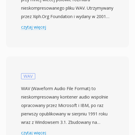
nieskompresowanego pliku WAV. Utrzymywany
przez Xiph.Org Foundation i wydany w 2001
roku, szybko stal sie de facto otwartym
czytaj więcej
standardem bezstratnej archiwizacji muzyki.
Koder stosuje predykcje liniowa do
modelowania kazdego bloku audio, a
nastepnie koduje reszty za pomoca
partycjonowania Rice&#039;a —
wykorzystujac rozklad statystyczny bledow
WAV
predykcji do silnej kompresji bez odrzucania
WAV (Waveform Audio File Format) to
danych. Obslugiwane sa glebie bitowe do 32 i
nieskompresowany kontener audio wspolnie
czestotliwosci probkowania do 655 kHz,
opracowany przez Microsoft i IBM, po raz
przekraczajac wymagania nagran w wysokiej
pierwszy opublikowany w sierpniu 1991 roku
rozdzielczosci. Obsluga sprzetowa jest rozlegla:
wraz z Windowsem 3.1. Zbudowany na
smartfony, samochodowe odtwarzacze,
formacie Resource Interchange File Format
czytaj więcej
odtwarzacze Blu-ray i praktycznie kazda