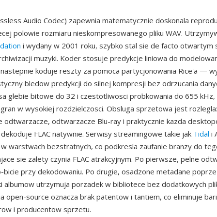
ossless Audio Codec) zapewnia matematycznie doskonala reprodu
iecej polowie rozmiaru nieskompresowanego pliku WAV. Utrzymy
dation
i wydany w 2001 roku, szybko stal sie de facto otwartym
rchiwizacji muzyki. Koder stosuje predykcje liniowa do modelowa
a nastepnie koduje reszty za pomoca partycjonowania Rice'a — w
styczny bledow predykcji do silnej kompresji bez odrzucania dany
a glebie bitowe do 32 i czestotliwosci probkowania do 655 kHz,
ran w wysokiej rozdzielczosci. Obsluga sprzetowa jest rozlegla
odtwarzacze, odtwarzacze Blu-ray i praktycznie kazda desktopo
 dekoduje FLAC natywnie. Serwisy streamingowe takie jak
Tidal
i 
w warstwach bezstratnych, co podkresla zaufanie branzy do teg
jace sie zalety czynia FLAC atrakcyjnym. Po pierwsze, pelne odt
po-bicie przy dekodowaniu. Po drugie, osadzone metadane poprz
dki albumow utrzymuja porzadek w bibliotece bez dodatkowych pl
ncja open-source oznacza brak patentow i tantiem, co eliminuje ba
row i producentow sprzetu.