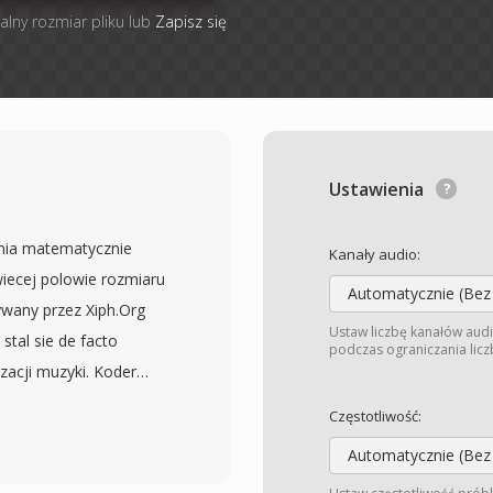
alny rozmiar pliku lub
Zapisz się
Ustawienia
nia matematycznie
Kanały audio:
wiecej polowie rozmiaru
Automatycznie (Bez
wany przez Xiph.Org
Ustaw liczbę kanałów audi
stal sie de facto
podczas ograniczania liczb
zacji muzyki. Koder
a kazdego bloku audio, a
Częstotliwość:
ycjonowania Rice&#039;a
Automatycznie (Bez
ow predykcji do silnej