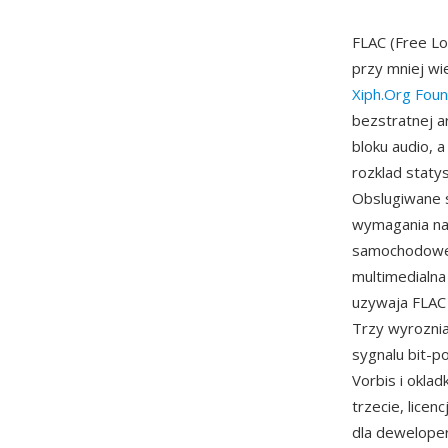
FLAC (Free L
przy mniej w
Xiph.Org Foun
bezstratnej a
bloku audio, 
rozklad staty
Obslugiwane s
wymagania nag
samochodowe 
multimedialna
uzywaja FLAC 
Trzy wyroznia
sygnalu bit-
Vorbis i okla
trzecie, lice
dla dewelope