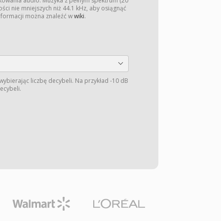
kowania audio. Muzyka z pełnym spektrum (20
ści nie mniejszych niż 44.1 kHz, aby osiągnąć
informacji można znaleźć w
wiki
.
wybierając liczbę decybeli. Na przykład -10 dB
ecybeli.