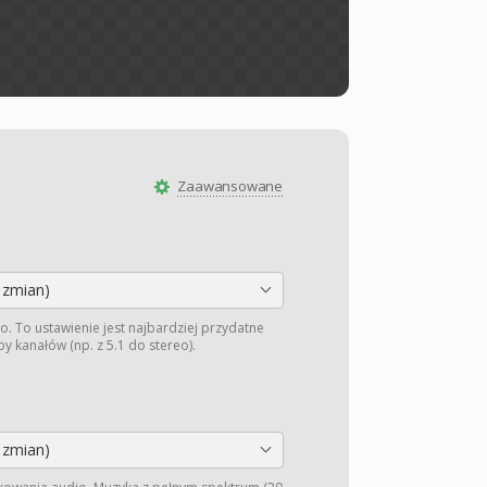
Zaawansowane
 zmian)
o. To ustawienie jest najbardziej przydatne
y kanałów (np. z 5.1 do stereo).
 zmian)