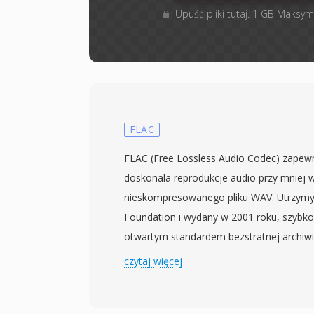
Upuść pliki tutaj. 1 GB Maksym
FLAC
FLAC (Free Lossless Audio Codec) zapew
doskonala reprodukcje audio przy mniej 
nieskompresowanego pliku WAV. Utrzymy
Foundation i wydany w 2001 roku, szybko 
otwartym standardem bezstratnej archiwi
stosuje predykcje liniowa do modelowani
czytaj więcej
nastepnie koduje reszty za pomoca part
— wykorzystujac rozklad statystyczny bled