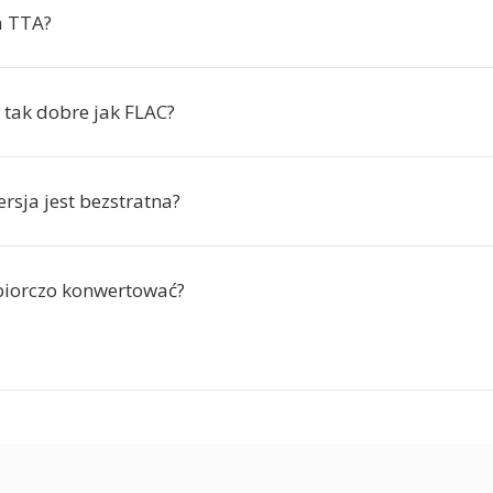
a TTA?
 tak dobre jak FLAC?
rsja jest bezstratna?
biorczo konwertować?