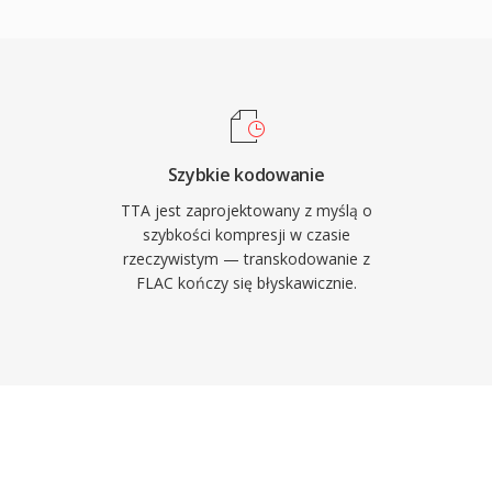
ra pliku obsluguje tagi
formacje o sciezkach i
 Obsluga sprzetowa
osnych, dajac TTA
kurencyjnymi formatami
cja referencyjna jest
Szybkie kodowanie
 do adopcji przez
TTA jest zaprojektowany z myślą o
ewnetrznymi. Choc
szybkości kompresji w czasie
rzeczywistym — transkodowanie z
ieksza czesc rynku
FLAC kończy się błyskawicznie.
ytkownikom cenioacym