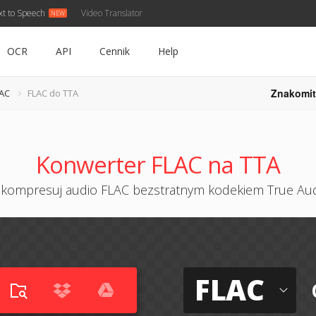
xt to Speech
Video Translator
OCR
API
Cennik
Help
Znakomit
LAC
FLAC do TTA
Konwerter FLAC na TTA
kompresuj audio FLAC bezstratnym kodekiem True Au
FLAC