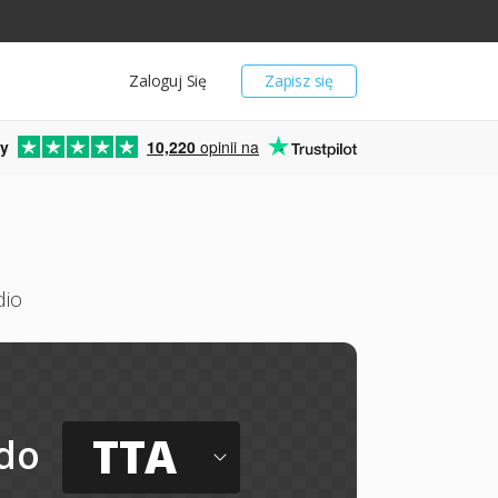
Zaloguj Się
Zapisz się
y
10,220
opinii na
dio
TTA
do