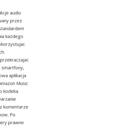
kcje audio
wany przez
 standardem
nia kazdego
ykorzystujac
ch.
 przekraczajac
: smartfony,
wa aplikacja
Amazon Music
o kodeka.
warzanie
ez komentarze
ikow. Po
riery prawne