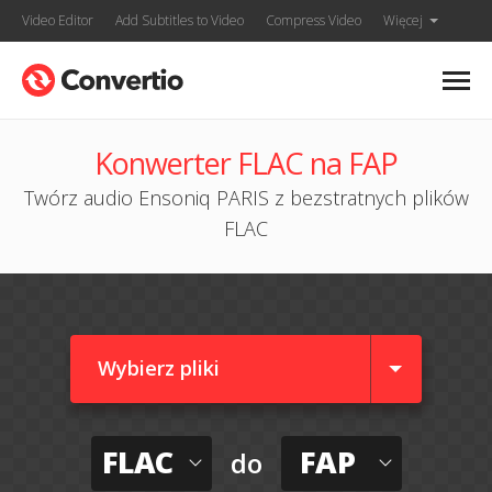
Video Editor
Add Subtitles to Video
Compress Video
Więcej
Konwerter FLAC na FAP
Twórz audio Ensoniq PARIS z bezstratnych plików
FLAC
Wybierz pliki
FLAC
FAP
do