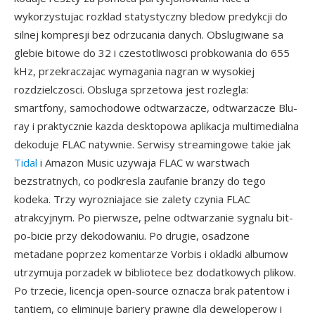
wykorzystujac rozklad statystyczny bledow predykcji do
silnej kompresji bez odrzucania danych. Obslugiwane sa
glebie bitowe do 32 i czestotliwosci probkowania do 655
kHz, przekraczajac wymagania nagran w wysokiej
rozdzielczosci. Obsluga sprzetowa jest rozlegla:
smartfony, samochodowe odtwarzacze, odtwarzacze Blu-
ray i praktycznie kazda desktopowa aplikacja multimedialna
dekoduje FLAC natywnie. Serwisy streamingowe takie jak
Tidal
i Amazon Music uzywaja FLAC w warstwach
bezstratnych, co podkresla zaufanie branzy do tego
kodeka. Trzy wyrozniajace sie zalety czynia FLAC
atrakcyjnym. Po pierwsze, pelne odtwarzanie sygnalu bit-
po-bicie przy dekodowaniu. Po drugie, osadzone
metadane poprzez komentarze Vorbis i okladki albumow
utrzymuja porzadek w bibliotece bez dodatkowych plikow.
Po trzecie, licencja open-source oznacza brak patentow i
tantiem, co eliminuje bariery prawne dla deweloperow i