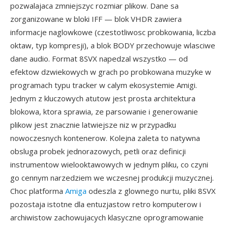
pozwalajaca zmniejszyc rozmiar plikow. Dane sa
zorganizowane w bloki IFF — blok VHDR zawiera
informacje naglowkowe (czestotliwosc probkowania, liczba
oktaw, typ kompresji), a blok BODY przechowuje wlasciwe
dane audio. Format 8SVX napedzal wszystko — od
efektow dzwiekowych w grach po probkowana muzyke w
programach typu tracker w calym ekosystemie Amigi.
Jednym z kluczowych atutow jest prosta architektura
blokowa, ktora sprawia, ze parsowanie i generowanie
plikow jest znacznie latwiejsze niz w przypadku
nowoczesnych kontenerow. Kolejna zaleta to natywna
obsluga probek jednorazowych, petli oraz definicji
instrumentow wielooktawowych w jednym pliku, co czyni
go cennym narzedziem we wczesnej produkcji muzycznej.
Choc platforma
Amiga
odeszla z glownego nurtu, pliki 8SVX
pozostaja istotne dla entuzjastow retro komputerow i
archiwistow zachowujacych klasyczne oprogramowanie