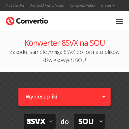
Video Editor
Add Subtitles to Video
Compress Video
Więcej
Konwerter 8SVX na SOU
Zakoduj sample Amiga 8SVX do formatu plików
dźwiękowych SOU
Wybierz pliki
8SVX
SOU
do