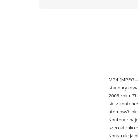
MP4 (MPEG-4 P
standaryzow
2003 roku. Z
sie z kontene
atomow/blokow
Kontener najc
szeroki zakre
Konstrukcja o