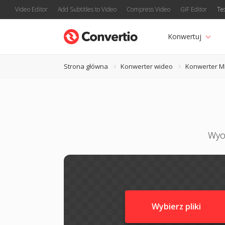
Video Editor
Add Subtitles to Video
Compress Video
GIF Editor
Te
Konwertuj
Strona główna
Konwerter wideo
Konwerter M
Wyo
Wybierz pliki