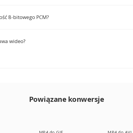
akość 8-bitowego PCM?
uwa wideo?
Powiązane konwersje
MP4 do GIF
MP4 do AVI