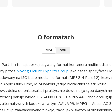
O formatach
MP4
SOU
art 14) to najszerzej uzywany format kontenera multimedialne
any przez
Moving Picture Experts Group
jako czesc specyfikacji
budowany na ISO base media file format (MPEG-4 Part 12), ktor
ra Apple QuickTime, MP4 wykorzystuje hierarchiczna strukture
, zdolna do enkapsulacji praktycznie dowolnego typu danych me
zesciej pakuje wideo H.264 lub H.265 z audio AAC, choc obsluguj
s alternatywnych kodekow, w tym AV1, VP9, MPEG-4 Visual, AC-3 
bsluguje zaawansowane funkcje, takie jak wskazowki strumienio