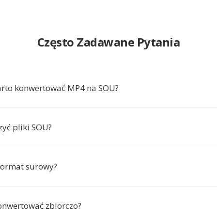
Często Zadawane Pytania
arto konwertować MP4 na SOU?
yć pliki SOU?
format surowy?
onwertować zbiorczo?