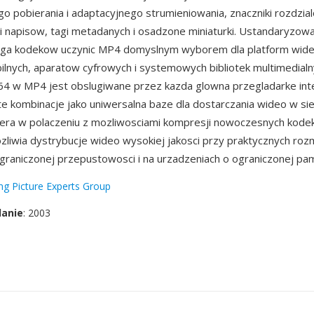
 pobierania i adaptacyjnego strumieniowania, znaczniki rozdzial
 i napisow, tagi metadanych i osadzone miniaturki. Ustandaryzowa
uga kodekow uczynic MP4 domyslnym wyborem dla platform wideo
lnych, aparatow cyfrowych i systemowych bibliotek multimedialn
64 w MP4 jest obslugiwane przez kazda glowna przegladarke int
te kombinacje jako uniwersalna baze dla dostarczania wideo w sie
nera w polaczeniu z mozliwosciami kompresji nowoczesnych kode
zliwia dystrybucje wideo wysokiej jakosci przy praktycznych roz
ograniczonej przepustowosci i na urzadzeniach o ograniczonej pam
g Picture Experts Group
danie
: 2003