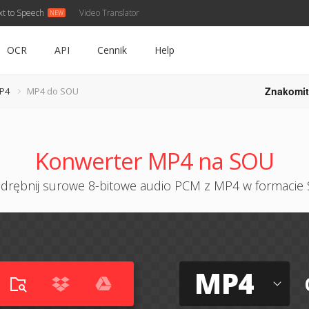
xt to Speech
Video Translator
OCR
API
Cennik
Help
Znakomit
P4
MP4 do SOU
Konwerter MP4 na SOU
drębnij surowe 8-bitowe audio PCM z MP4 w formacie
MP4