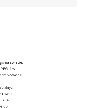
go na swiecie,
 MPEG-4 w
y sam wywodzi
dialnych.
e rowniez
i ALAC.
we do