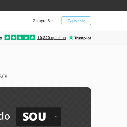
Zaloguj Się
Zapisz się
y
10,220
opinii na
 SOU
SOU
do