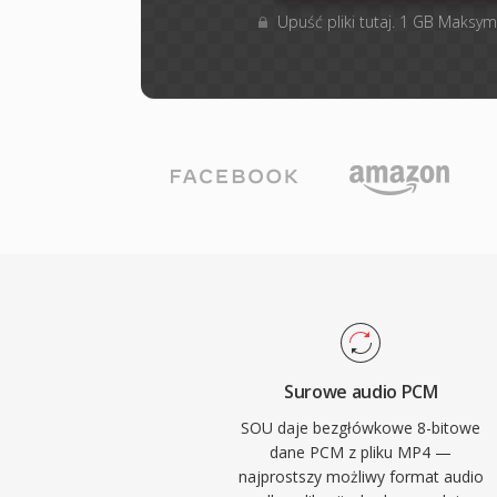
Upuść pliki tutaj. 1 GB Maksym
Surowe audio PCM
SOU daje bezgłówkowe 8-bitowe
dane PCM z pliku MP4 —
najprostszy możliwy format audio