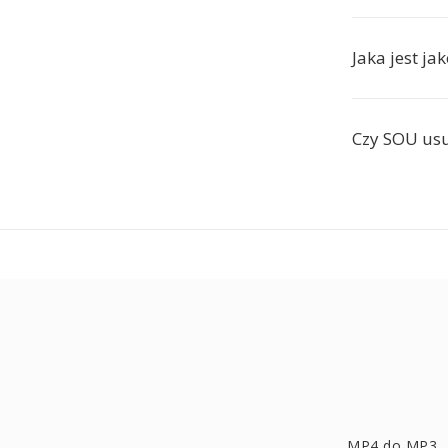
Jaka jest j
Czy SOU us
MP4 do MP3