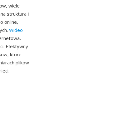
ow, wiele
na struktura i
 online,
ych.
Wideo
ernetowa,
ci. Efektywny
kow, ktore
miarach plikow
ieci.