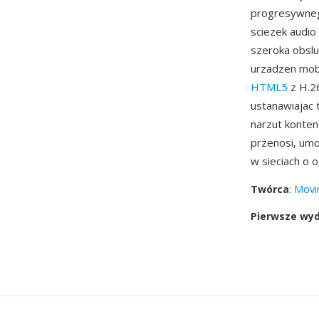
progresywnego
sciezek audio
szeroka obsl
urzadzen mobi
HTML5
z H.2
ustanawiajac 
narzut konte
przenosi, umo
w sieciach o 
Twórca
:
Movin
Pierwsze wy