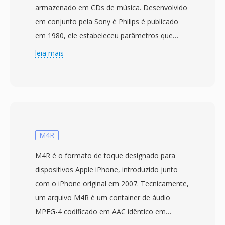
armazenado em CDs de música. Desenvolvido
em conjunto pela Sony é Philips é publicado
em 1980, ele estabeleceu parâmetros que
moldaram o áudio digital por décadas: PCM
leia mais
linear de 16 bits a 44,1 kHz estéreo, resultando
em 1.411,2 kbps sem compressão. Cada disco
comporta até 80 minutos organizados em
faixas com pontos de indice, dados de
subcanal para exibição de texto é codigos de
correção de erros (CIRC) que garantem
M4R
reprodução confiável apesar de riscos
M4R é o formato de toque designado para
menores. Quando o áudio é extraído de um
dispositivos Apple iPhone, introduzido junto
CD, o fluxo resultante é frequentemente salvo
com o iPhone original em 2007. Tecnicamente,
com a extensão .cdda como PCM bruto antes
um arquivo M4R é um container de áudio
da conversão. A vantagem mais evidente é a
MPEG-4 codificado em AAC idêntico em
natureza sem compressão é sem perdas — o