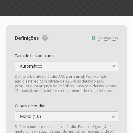
Definições
Avançadas
Taxa de bits por canal:
Automático
Define o bitrate de áudio AAC
por canal
. Por exemplo,
áudio estéreo com bitrate de 128 kbps definido aqui
produzirá um arquivo de 256 kbps. Caso seja definido como
"Personalizado", o intervalo recomendado é de ≥64 kbps.
Canais de Áudio:
Mono (1.0)
Define o número de canais de áudio. Essa configuração é
muito útil ao reduzir canais (downmix), por exemplo, de 5.1