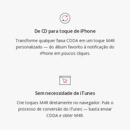
Audacity lidam igualmente bem com isso. Uma
vez sincronizado ou baixado, o toque se
integra às configurações do iOS para
chamadas, alarmes é alertas por contato. Às
De CD para toque de iPhone
vantagens práticas incluem implantação
Transforme qualquer faixa CDDA em um toque M4R
facilitada em qualquer iPhone por meio de
personalizado — do álbum favorito à notificação do
sincronizacao iTunes ou AirDrop, reprodução
iPhone em poucos cliques.
de alta qualidade do codec AAC mesmo em
tamanhos de arquivo pequenos é a capacidade
de atribuir toques individuais a contatos
específicos para identificacao instantânea do
chamador.
Sem necessidade de iTunes
Crie toques M4R diretamente no navegador. Pule o
processo de conversão do iTunes — basta enviar
CDDA e obter M4R.