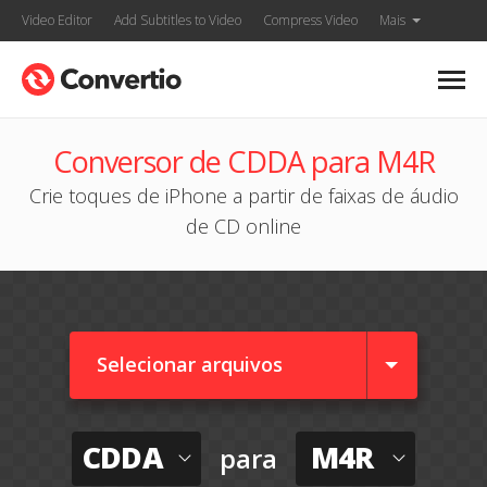
Video Editor
Add Subtitles to Video
Compress Video
Mais
Conversor de CDDA para M4R
Crie toques de iPhone a partir de faixas de áudio
de CD online
Selecionar arquivos
CDDA
M4R
para