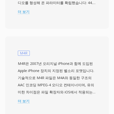
디오를 형성해 온 파라미터를 확립했습니다: 44.1
kHz 스테레오 16비트 리니어 PCM으로, 비압축
더 보기
1,411.2 kbps입니다. 각 디스크는 최대 80분까지
트랙으로 구성되며, 인덱스 포인트, 텍스트 표시를
위한 서브채널 데이터, 경미한 스크래치에도 안정
적인 재생을 보장하는 오류 정정 코드(CIRC)를 포
함합니다. CD에서 오디오를 리핑하면 결과 스트
림은 변환 전에 .cdda 확장자로 원시 PCM으로 저
M4R
장되는 경우가 많습니다. 가장 확실한 장점은 비압
M4R은 2007년 오리지널 iPhone과 함께 도입된
축, 무손실 특성으로 — 귀에 도달하는 소리가 지
Apple iPhone 장치의 지정된 벨소리 포맷입니다.
정된 해상도에서 스튜디오 마스터와 수학적으로
기술적으로 M4R 파일은 M4A와 동일한 구조의
동일합니다. 강력한 오류 정정은 뛰어난 복원력을
AAC 인코딩 MPEG-4 오디오 컨테이너이며, 유의
제공하여 디스크 표면이 중간 정도의 마모를 겪어
미한 차이점은 파일 확장자와 iOS에서 적용되는
도 오디오 무결성을 유지합니다. 1982년 첫 상용
약 30~40초의 길이 제한뿐입니다. Apple은 기존
더 보기
출시 이후 수십억 장이 판매된 CDDA는 디지털 음
AAC 인코더 인프라가 코덱 수준의 수정 없이 벨소
악의 기준 품질을 확립했으며, 압축 코덱의 성능을
리를 생성할 수 있도록 이 방식을 선택했으며, 별