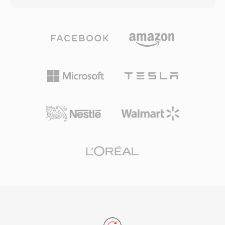
측정하는 기준점으로 남아 있습니다.
도의 확장자를 통해 일반 음악 트랙이 벨소리 선택
기에 나타나거나 그 반대 상황을 방지합니다.
M4R을 만들려면 짧은 오디오 클립을 AAC로 인코
딩하고, 허용 길이로 트리밍한 후 파일명을 변경합
니다. iTunes(또는 최신 macOS의 Apple Music)와
GarageBand 모두 내장 워크플로를 제공하며,
Audacity 같은 서드파티 도구도 동일하게 처리할
수 있습니다. 동기화하거나 다운로드하면 벨소리
가 iOS 설정에서 통화, 알람, 연락처별 알림에 통
합됩니다. 실용적인 장점으로는 iTunes 동기화나
AirDrop을 통한 모든 iPhone에의 간편한 배포, 작
은 파일 크기에서도 AAC 코덱의 고품질 재생, 특
정 연락처에 개별 벨소리를 지정하여 즉각적인 발
신자 식별이 가능하다는 점이 있습니다.