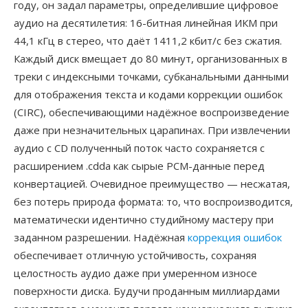
году, он задал параметры, определившие цифровое
аудио на десятилетия: 16-битная линейная ИКМ при
44,1 кГц в стерео, что даёт 1411,2 кбит/с без сжатия.
Каждый диск вмещает до 80 минут, организованных в
треки с индексными точками, субканальными данными
для отображения текста и кодами коррекции ошибок
(CIRC), обеспечивающими надёжное воспроизведение
даже при незначительных царапинах. При извлечении
аудио с CD полученный поток часто сохраняется с
расширением .cdda как сырые PCM-данные перед
конвертацией. Очевидное преимущество — несжатая,
без потерь природа формата: то, что воспроизводится,
математически идентично студийному мастеру при
заданном разрешении. Надёжная
коррекция ошибок
обеспечивает отличную устойчивость, сохраняя
целостность аудио даже при умеренном износе
поверхности диска. Будучи проданным миллиардами