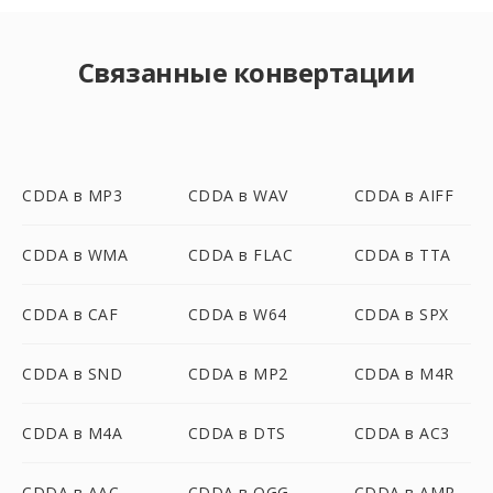
Связанные конвертации
CDDA в MP3
CDDA в WAV
CDDA в AIFF
CDDA в WMA
CDDA в FLAC
CDDA в TTA
CDDA в CAF
CDDA в W64
CDDA в SPX
CDDA в SND
CDDA в MP2
CDDA в M4R
CDDA в M4A
CDDA в DTS
CDDA в AC3
CDDA в AAC
CDDA в OGG
CDDA в AMR