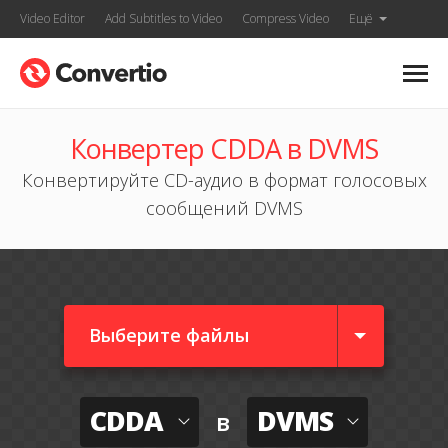
Video Editor
Add Subtitles to Video
Compress Video
Ещё
Конвертер CDDA в DVMS
Конвертируйте CD-аудио в формат голосовых
сообщений DVMS
Выберите файлы
CDDA
DVMS
в