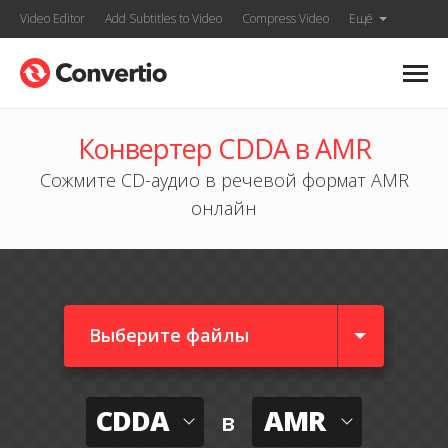
Video Editor
Add Subtitles to Video
Compress Video
Ещё
Конвертер CDDA в AMR
Сожмите CD-аудио в речевой формат AMR
онлайн
Выберите файлы
CDDA
AMR
в