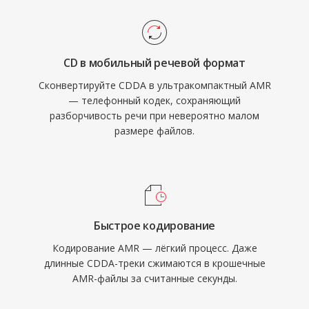
голосовой почты и MMS при ограниченной
полосе пропускания. Ещё одно достоинство
— встроенное обнаружение голосовой
CD в мобильный речевой формат
активности и генерация комфортного шума,
Сконвертируйте CDDA в ультракомпактный AMR
снижающие передачу во время тишины.
— телефонный кодек, сохраняющий
Хотя AMR не подходит для музыки из-за
разборчивость речи при невероятно малом
узкой полосы частот (300-3400 Гц), он
размере файлов.
превосходно обеспечивает разборчивость
речи в сложных сетевых условиях.
Быстрое кодирование
Кодирование AMR — лёгкий процесс. Даже
длинные CDDA-треки сжимаются в крошечные
AMR-файлы за считанные секунды.