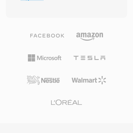
динамически переключается между
перед конвертацией. Очевидное
восемью скоростями передачи — от 4,75 до
преимущество — несжатая, без потерь
12,2 кбит/с — в зависимости от состояния
природа формата: то, что воспроизводится,
канала связи и уровня фонового шума. При
математически идентично студийному
ухудшении качества связи кодер переходит
мастеру при заданном разрешении.
на более низкий битрейт, жертвуя
Надёжная коррекция ошибок обеспечивает
незначительной чёткостью ради
отличную устойчивость, сохраняя
надёжности передачи. Этот адаптивный
целостность аудио даже при умеренном
механизм определён спецификациями 3GPP
износе поверхности диска. Будучи
и является одним из самых массово
проданным миллиардами экземпляров с
развёрнутых голосовых кодеков в мире,
момента первого коммерческого выпуска в
используемым в миллиардах мобильных
1982 году, CDDA установил базовые
вызовов. Главное преимущество —
ожидания качества цифровой музыки и по
эффективность сжатия: одна минута AMR-
сей день остаётся эталоном для оценки
аудио при 12,2 кбит/с занимает около 90
сжатых кодеков.
КБ, что удобно для голосовых заметок,