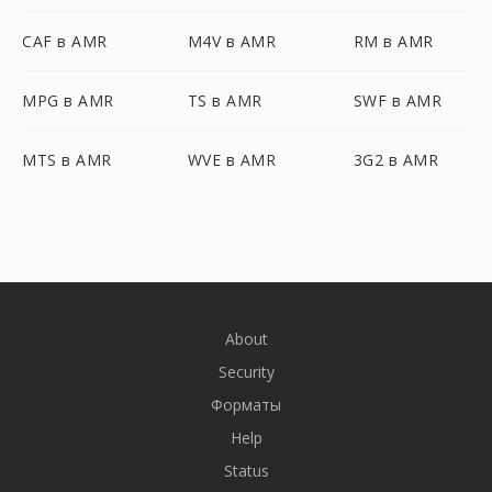
CAF в AMR
M4V в AMR
RM в AMR
MPG в AMR
TS в AMR
SWF в AMR
MTS в AMR
WVE в AMR
3G2 в AMR
About
Security
Форматы
Help
Status