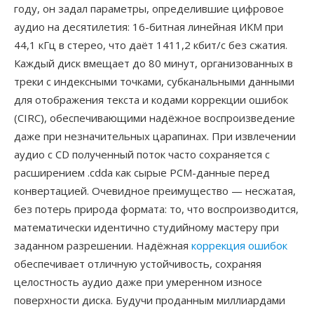
году, он задал параметры, определившие цифровое
аудио на десятилетия: 16-битная линейная ИКМ при
44,1 кГц в стерео, что даёт 1411,2 кбит/с без сжатия.
Каждый диск вмещает до 80 минут, организованных в
треки с индексными точками, субканальными данными
для отображения текста и кодами коррекции ошибок
(CIRC), обеспечивающими надёжное воспроизведение
даже при незначительных царапинах. При извлечении
аудио с CD полученный поток часто сохраняется с
расширением .cdda как сырые PCM-данные перед
конвертацией. Очевидное преимущество — несжатая,
без потерь природа формата: то, что воспроизводится,
математически идентично студийному мастеру при
заданном разрешении. Надёжная
коррекция ошибок
обеспечивает отличную устойчивость, сохраняя
целостность аудио даже при умеренном износе
поверхности диска. Будучи проданным миллиардами