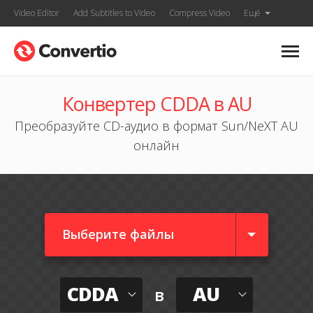
Video Editor
Add Subtitles to Video
Compress Video
Ещё
Конвертер CDDA в AU
Преобразуйте CD-аудио в формат Sun/NeXT AU
онлайн
Выберите файлы
CDDA
AU
в