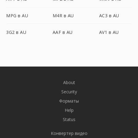
MPG в AU
M4R в AU
AC3 в AU
3G2 в AU
AAF в AU
AV1 в AU
About
Security
Форматы
Help
Status
Конвертер видео