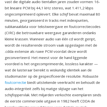
vast die digitale audio tientallen jaren zouden vormen: 16-
bit lineaire PCM bij 44,1 kHz stereo, wat 1.411,2 kbps
ongecomprimeerd oplevert. Elke schijf bevat maximaal 80
minuten, georganiseerd in tracks met indexpunten,
subkanaaldata voor tekstweergave en foutcorrectiecodes
(CIRC) die betrouwbare weergave garanderen ondanks
kleine krassen. Wanneer audio van één cd wordt geript,
wordt de resulterende stroom vaak opgeslagen met de
.cdda-extensie als ruwe PCM voordat deze wordt
geconverteerd. Het meest voor de hand liggende
voordeel is het ongecomprimeerde, lossless karakter —
wat de luisteraar bereikt is wiskundig identiek aan de
studiomaster op de gespecificeerde resolutie. Robuuste
foutcorrectie
biedt uitstekende veerkracht en behoudt de
audio-integriteit zelfs bij matige slijtage van het
schijfoppervlak. Met miljarden verkochte exemplaren sinds
de eerste commerciele uitgave in 1982 heeft CDDA de