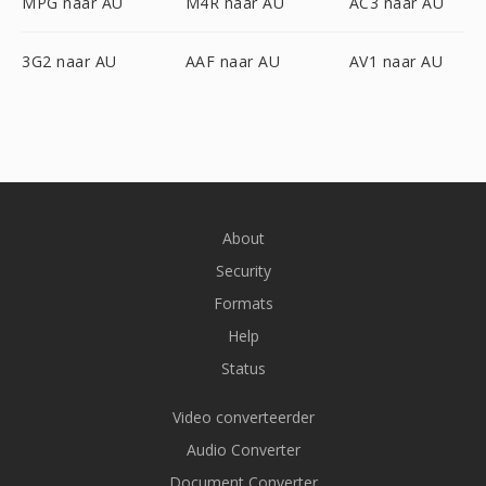
MPG naar AU
M4R naar AU
AC3 naar AU
3G2 naar AU
AAF naar AU
AV1 naar AU
About
Security
Formats
Help
Status
Video converteerder
Audio Converter
Document Converter