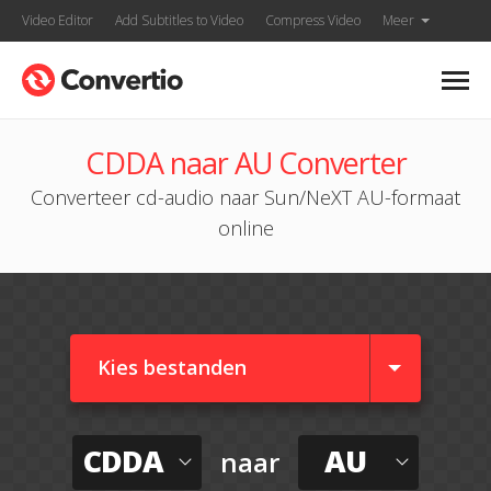
Video Editor
Add Subtitles to Video
Compress Video
Meer
CDDA naar AU Converter
Converteer cd-audio naar Sun/NeXT AU-formaat
online
Kies bestanden
CDDA
AU
naar