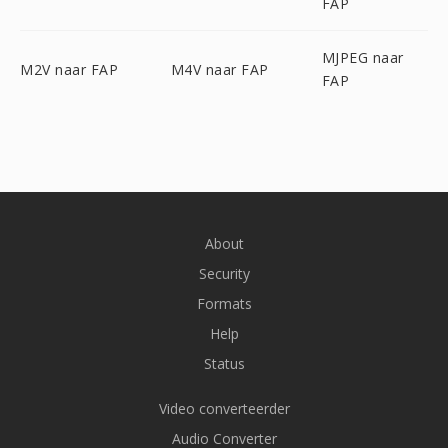
FAP
MJPEG naar
M2V naar FAP
M4V naar FAP
FAP
About
Security
Formats
Help
Status
Video converteerder
Audio Converter