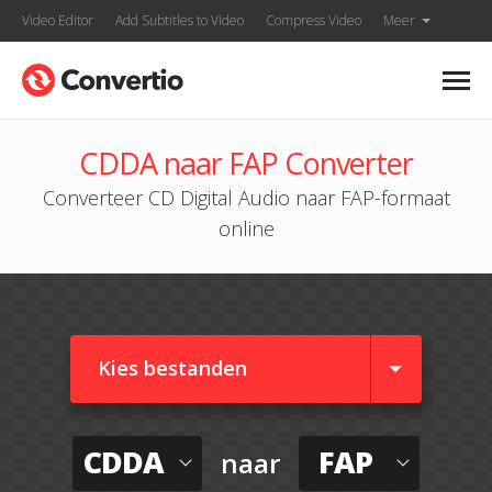
Video Editor
Add Subtitles to Video
Compress Video
Meer
CDDA naar FAP Converter
Converteer CD Digital Audio naar FAP-formaat
online
Kies bestanden
CDDA
FAP
naar