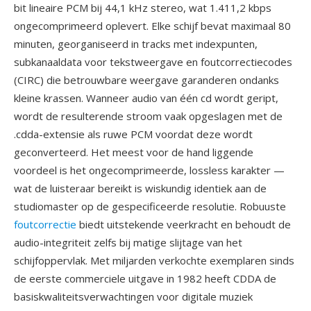
bit lineaire PCM bij 44,1 kHz stereo, wat 1.411,2 kbps
ongecomprimeerd oplevert. Elke schijf bevat maximaal 80
minuten, georganiseerd in tracks met indexpunten,
subkanaaldata voor tekstweergave en foutcorrectiecodes
(CIRC) die betrouwbare weergave garanderen ondanks
kleine krassen. Wanneer audio van één cd wordt geript,
wordt de resulterende stroom vaak opgeslagen met de
.cdda-extensie als ruwe PCM voordat deze wordt
geconverteerd. Het meest voor de hand liggende
voordeel is het ongecomprimeerde, lossless karakter —
wat de luisteraar bereikt is wiskundig identiek aan de
studiomaster op de gespecificeerde resolutie. Robuuste
foutcorrectie
biedt uitstekende veerkracht en behoudt de
audio-integriteit zelfs bij matige slijtage van het
schijfoppervlak. Met miljarden verkochte exemplaren sinds
de eerste commerciele uitgave in 1982 heeft CDDA de
basiskwaliteitsverwachtingen voor digitale muziek