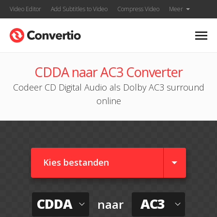
Video Editor
Add Subtitles to Video
Compress Video
Meer
CDDA naar AC3 Converter
Codeer CD Digital Audio als Dolby AC3 surround
online
Kies bestanden
CDDA
AC3
naar