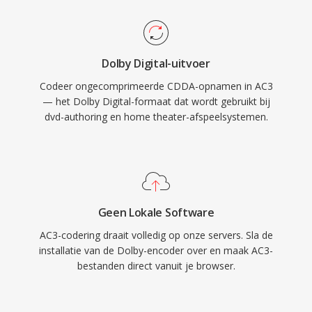
het speciale middenkanaal, ideaal voor film- en
televisie-inhoud. De wijdverspreide
ondersteuning voor hardwaredecoders in
Dolby Digital-uitvoer
receivers, tv-apparaten en settopboxen zorgt
Codeer ongecomprimeerde CDDA-opnamen in AC3
ervoor dat AC3-audio betrouwbaar kan worden
— het Dolby Digital-formaat dat wordt gebruikt bij
afgespeeld op één enorm aantal
dvd-authoring en home theater-afspeelsystemen.
consumentenelektronica.
Geen Lokale Software
AC3-codering draait volledig op onze servers. Sla de
installatie van de Dolby-encoder over en maak AC3-
bestanden direct vanuit je browser.