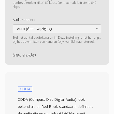
aanbevolen) bereik ≥160 kbps. De maximale bitrate is 640
kbps.
Audiokanalen:
Auto (Geen wijziging)
Stel het aantal audiokanalen in. Deze instelling is het handigst
bij het downmixen van kanalen (bijv. van 5.1 naar stereo).
Alles herstellen
CDDA
CDDA (Compact Disc Digital Audio), ook
bekend als de Red Book-standaard, definieert
de audio die op muziek-cd&#039;s wordt