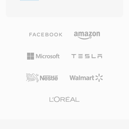
bitstream die doorgaans varieert van 192 tot
lossless karakter — wat de luisteraar bereikt is
640 kbps. Het algoritme past één
wiskundig identiek aan de studiomaster op de
gemodificeerde discrete cosinustransformatie
gespecificeerde resolutie. Robuuste
toe met psychoakoestische analyse om audio-
foutcorrectie biedt uitstekende veerkracht en
informatie onder de waarnemingsdrempel van
behoudt de audio-integriteit zelfs bij matige
het menselijk gehoor weg te laten, wat
slijtage van het schijfoppervlak. Met miljarden
compacte bestanden oplevert zonder
verkochte exemplaren sinds de eerste
merkbaar kwaliteitsverlies. AC3 werd de
commerciele uitgave in 1982 heeft CDDA de
verplichte audiostandaard voor DVD-Video en
basiskwaliteitsverwachtingen voor digitale
wordt veel gebruikt op Blu-ray-schijven, bij
muziek gevestigd en blijft het de referentie
digitale televisie-uitzendingen (ATSC) en voor
waartegen gecomprimeerde codecs worden
streaming. Één belangrijk voordeel is de
gemeten.
meerkanaals surroundmogelijkheid, die
bioscoopachtig ruimtelijk geluid naar
thuisbioscopen brengt. Daarnaast behoudt het
formaat uitstekende dialooghelderheid dankzij