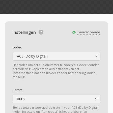
Instellingen
Geavanceerde
codec:
AC3 (Dolby Digital)
Het codec om het audionummer te coderen. Codec 'Zonder
hercodering' kopieert de audiostroom van het
invoerbestand naar de uitvoer zonder hercodering indien
mogelijk.
Bitrate:
Auto
Stel de totale uitvoeraudiobitrate in voor AC3 (Dolby Digital).
Indien ingesteld op 'Aangepast', is het bruikbare (en