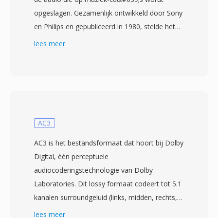
opgeslagen. Gezamenlijk ontwikkeld door Sony
en Philips en gepubliceerd in 1980, stelde het
parameters vast die digitale audio tientallen
lees meer
jaren zouden vormen: 16-bit lineaire PCM bij
44,1 kHz stereo, wat 1.411,2 kbps
ongecomprimeerd oplevert. Elke schijf bevat
maximaal 80 minuten, georganiseerd in tracks
met indexpunten, subkanaaldata voor
tekstweergave en foutcorrectiecodes (CIRC)
AC3
die betrouwbare weergave garanderen
AC3 is het bestandsformaat dat hoort bij Dolby
ondanks kleine krassen. Wanneer audio van
Digital, één perceptuele
één cd wordt geript, wordt de resulterende
audiocoderingstechnologie van Dolby
stroom vaak opgeslagen met de .cdda-extensie
Laboratories. Dit lossy formaat codeert tot 5.1
als ruwe PCM voordat deze wordt
kanalen surroundgeluid (links, midden, rechts,
geconverteerd. Het meest voor de hand
links surround, rechts surround en LFE) in één
lees meer
liggende voordeel is het ongecomprimeerde,