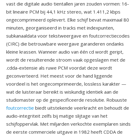
vast die digitale audio tientallen jaren zouden vormen: 16-
bit lineaire PCM bij 44,1 kHz stereo, wat 1.411,2 kbps
ongecomprimeerd oplevert. Elke schijf bevat maximaal 80
minuten, georganiseerd in tracks met indexpunten,
subkanaaldata voor tekstweergave en foutcorrectiecodes
(CIRC) die betrouwbare weergave garanderen ondanks
kleine krassen. Wanneer audio van één cd wordt geript,
wordt de resulterende stroom vaak opgeslagen met de
.cdda-extensie als ruwe PCM voordat deze wordt
geconverteerd. Het meest voor de hand liggende
voordeel is het ongecomprimeerde, lossless karakter —
wat de luisteraar bereikt is wiskundig identiek aan de
studiomaster op de gespecificeerde resolutie. Robuuste
foutcorrectie
biedt uitstekende veerkracht en behoudt de
audio-integriteit zelfs bij matige slijtage van het
schijfoppervlak. Met miljarden verkochte exemplaren sinds
de eerste commerciele uitgave in 1982 heeft CDDA de