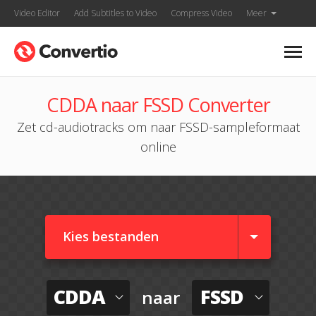
Video Editor
Add Subtitles to Video
Compress Video
Meer
CDDA naar FSSD Converter
Zet cd-audiotracks om naar FSSD-sampleformaat
online
Kies bestanden
CDDA
FSSD
naar