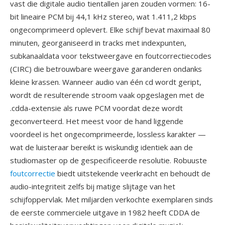
vast die digitale audio tientallen jaren zouden vormen: 16-
bit lineaire PCM bij 44,1 kHz stereo, wat 1.411,2 kbps
ongecomprimeerd oplevert. Elke schijf bevat maximaal 80
minuten, georganiseerd in tracks met indexpunten,
subkanaaldata voor tekstweergave en foutcorrectiecodes
(CIRC) die betrouwbare weergave garanderen ondanks
kleine krassen. Wanneer audio van één cd wordt geript,
wordt de resulterende stroom vaak opgeslagen met de
.cdda-extensie als ruwe PCM voordat deze wordt
geconverteerd. Het meest voor de hand liggende
voordeel is het ongecomprimeerde, lossless karakter —
wat de luisteraar bereikt is wiskundig identiek aan de
studiomaster op de gespecificeerde resolutie. Robuuste
foutcorrectie
biedt uitstekende veerkracht en behoudt de
audio-integriteit zelfs bij matige slijtage van het
schijfoppervlak. Met miljarden verkochte exemplaren sinds
de eerste commerciele uitgave in 1982 heeft CDDA de