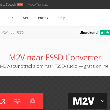
xt to Speech
Video Translator
OCR
API
Pricing
Help
Uitstekend
M2V naar FSSD
M2V naar FSSD Converter
 M2V-soundtracks om naar FSSD-audio — gratis online 
M2V