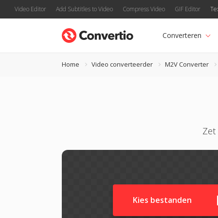
Video Editor
Add Subtitles to Video
Compress Video
GIF Editor
Te
Converteren
Home
Video converteerder
M2V Converter
Zet
Kies bestanden