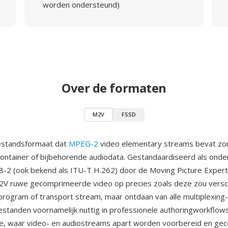
worden ondersteund)
Over de formaten
M2V
FSSD
estandsformaat dat
MPEG-2
video elementary streams bevat zo
ontainer of bijbehorende audiodata. Gestandaardiseerd als onde
-2 (ook bekend als ITU-T H.262) door de Moving Picture Expert
2V ruwe gecomprimeerde video op precies zoals deze zou versc
ogram of transport stream, maar ontdaan van alle multiplexing-
tanden voornamelijk nuttig in professionele authoringworkflo
ie, waar video- en audiostreams apart worden voorbereid en ge