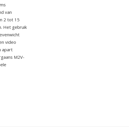
ams
nd van
n 2 tot 15
. Het gebruik
 evenwicht
en video
n apart
orgaans M2V-
iele