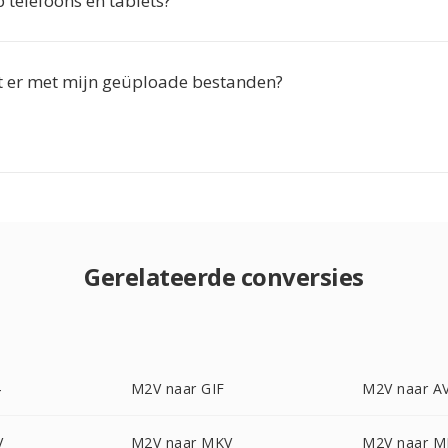
 telefoons en tablets?
 er met mijn geüploade bestanden?
Gerelateerde conversies
4
M2V naar GIF
M2V naar AV
V
M2V naar MKV
M2V naar 