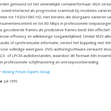
rden gemuxed tot het uiteindelijke containerformaat. M2V-stre
zowel interlaced als progressive scanmodi bij resoluties variere
nitie tot 1920x1080 HD, met bitrates die doorgaans variieren va
nsumentencontent en tot 80 Mbps in professionele toepassingen
ra-gecodeerde frames als predictieve frames biedt één effectief
ssie-efficiency en willekeurige toegankelijkheid. Omdat M2V alle
audio of synchronisatie-informatie, vereist het koppeling met éé
 voor volledige weergave. DVD-authoringsoftware verwacht do
AC3- of LPCM-audiobestanden, waardoor dit formaat één essient
 in professionele schijfmastering en omroepvoorbereiding.
r
:
Moving Picture Experts Group
se
: Juli 1995