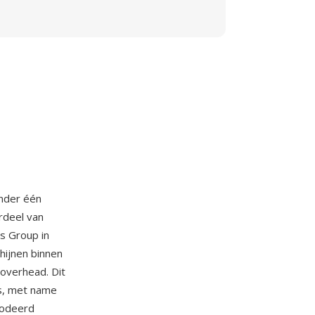
nder één
rdeel van
s Group in
hijnen binnen
overhead. Dit
ws, met name
codeerd