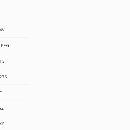
S
4V
JPEG
TS
2TS
V1
G2
XF