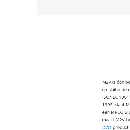
M2V is één b
omsluitende c
ISO/IEC 13818
1995, slaat M
één MPEG-2 pr
maakt M2V-bes
DVD
-product