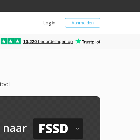
Log in
Aanmelden
10,220
beoordelingen op
tool
FSSD
naar