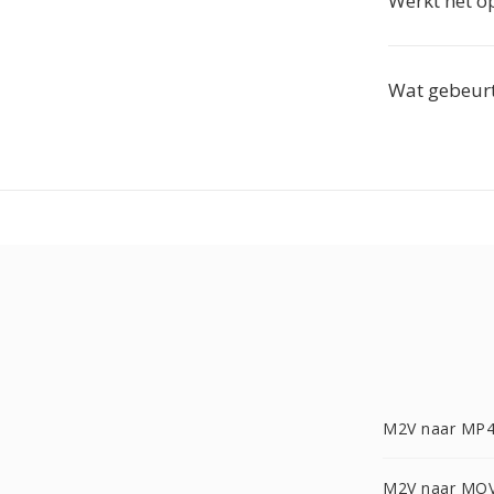
Werkt het op
Wat gebeurt
M2V naar MP
M2V naar MO