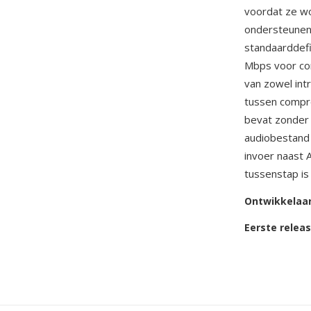
voordat ze wo
ondersteunen 
standaarddefi
Mbps voor co
van zowel int
tussen compre
bevat zonder 
audiobestand
invoer naast 
tussenstap is
Ontwikkelaa
Eerste relea