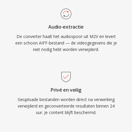
meerdere samplefrequenties en bitdieptes tot
32-bit, waardoor high-resolutionworkflows
mogelijk zijn die de cd-kwaliteitsspecificaties
Audio-extractie
overtreffen. Voor iedereen die lossless
De converter haalt het audiospoor uit M2V en levert
integriteit boven opslagefficiency stelt, blijft
een schoon AIFF-bestand — de videogegevens die je
AIFF één betrouwbare keuze in de opname-
niet nodig hebt worden verwijderd.
industrie.
Privé en veilig
Geüploade bestanden worden direct na verwerking
verwijderd en geconverteerde resultaten binnen 24
uur. Je content blijft beschermd.