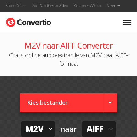
Video Editor
Add Subtitles to Video
Compress Video
Meer
M2V naar AIFF Converter
Gratis online audio-extractie van M2V naar AIFF-
formaat
Kies bestanden
M2V
AIFF
naar