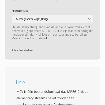
Frequentie:
Auto (Geen wijziging)
Stel de samplefrequentie van de audio in. Voor muziek met
een volledig spectrum (20 Hz - 20 kHz) zijn waarden nodig die
niet lager zijn dan 44.1 kHz om transparantie te bereiken.
Meer info vindt u op de
wiki
.
Alles herstellen
M2V
M2V is één bestandsformaat dat MPEG-2 video
elementary streams bevat zonder één
omsluitende container of bijbehorende