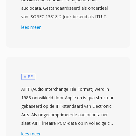
audiodata. Gestandaardiseerd als onderdeel
van ISO/IEC 13818-2 (ook bekend als ITU-T
H.262) door de Moving Picture Experts Group
lees meer
in 1995, slaat M2V ruwe gecomprimeerde
video op precies zoals deze zou verschijnen
binnen één MPEG-2 program of transport
stream, maar ontdaan van alle multiplexing-
overhead. Dit maakt M2V-bestanden
voornamelijk nuttig in professionele
AIFF
authoringworkflows, met name DVD-productie,
AIFF (Audio Interchange File Format) werd in
waar video- en audiostreams apart worden
1988 ontwikkeld door Apple en is qua structuur
voorbereid en gecodeerd voordat ze worden
gebaseerd op de IFF-standaard van Electronic
gemuxed tot het uiteindelijke
Arts. Als ongecomprimeerde audiocontainer
containerformaat. M2V-streams ondersteunen
slaat AIFF lineaire PCM-data op in volledige cd-
zowel interlaced als progressive scanmodi bij
kwaliteit — doorgaans 16-bit bij 44,1 kHz —
lees meer
resoluties varierend van standaarddefinitie tot