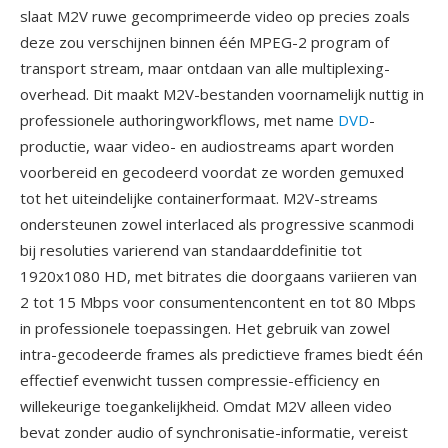
slaat M2V ruwe gecomprimeerde video op precies zoals
deze zou verschijnen binnen één MPEG-2 program of
transport stream, maar ontdaan van alle multiplexing-
overhead. Dit maakt M2V-bestanden voornamelijk nuttig in
professionele authoringworkflows, met name
DVD
-
productie, waar video- en audiostreams apart worden
voorbereid en gecodeerd voordat ze worden gemuxed
tot het uiteindelijke containerformaat. M2V-streams
ondersteunen zowel interlaced als progressive scanmodi
bij resoluties varierend van standaarddefinitie tot
1920x1080 HD, met bitrates die doorgaans variieren van
2 tot 15 Mbps voor consumentencontent en tot 80 Mbps
in professionele toepassingen. Het gebruik van zowel
intra-gecodeerde frames als predictieve frames biedt één
effectief evenwicht tussen compressie-efficiency en
willekeurige toegankelijkheid. Omdat M2V alleen video
bevat zonder audio of synchronisatie-informatie, vereist