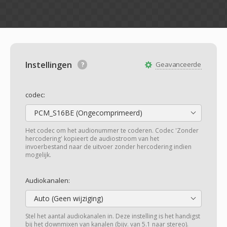
Instellingen
Geavanceerde
codec:
PCM_S16BE (Ongecomprimeerd)
Het codec om het audionummer te coderen. Codec 'Zonder
hercodering' kopieert de audiostroom van het
invoerbestand naar de uitvoer zonder hercodering indien
mogelijk.
Audiokanalen:
Auto (Geen wijziging)
Stel het aantal audiokanalen in. Deze instelling is het handigst
bij het downmixen van kanalen (bijv. van 5.1 naar stereo).