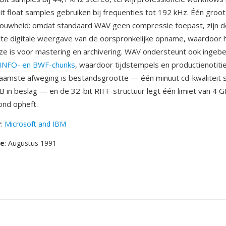
it float samples gebruiken bij frequenties tot 192 kHz. Één groot
trouwheid: omdat standaard WAV geen compressie toepast, zijn 
te digitale weergave van de oorspronkelijke opname, waardoor 
e is voor mastering en archivering. WAV ondersteunt ook ingeb
INFO- en BWF-chunks
, waardoor tijdstempels en productienotiti
naamste afweging is bestandsgrootte — één minuut cd-kwaliteit
in beslag — en de 32-bit RIFF-structuur legt één limiet van 4 
ond opheft.
r
:
Microsoft and IBM
se
: Augustus 1991