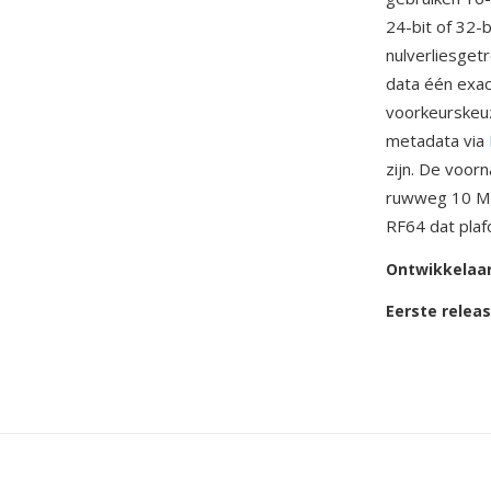
24-bit of 32-b
nulverliesge
data één exac
voorkeurskeuz
metadata via
zijn. De voor
ruwweg 10 MB 
RF64 dat plaf
Ontwikkelaa
Eerste relea