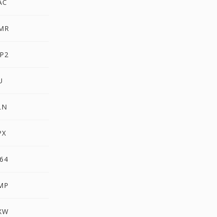
AC
AMR
MP2
U
LN
PX
64
SMP
TXW