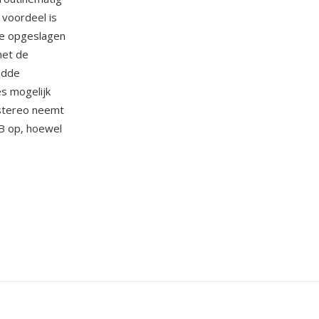
 voordeel is
de opgeslagen
het de
edde
es mogelijk
 stereo neemt
GB op, hoewel