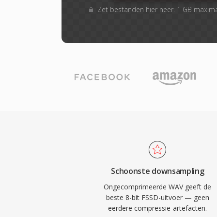
Zet bestanden hier neer. 1 GB maxim
Schoonste downsampling
Ongecomprimeerde WAV geeft de
beste 8-bit FSSD-uitvoer — geen
eerdere compressie-artefacten.