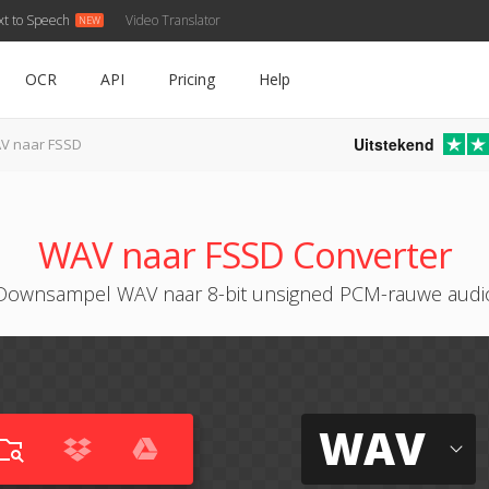
xt to Speech
Video Translator
OCR
API
Pricing
Help
Uitstekend
V naar FSSD
WAV naar FSSD Converter
Downsampel WAV naar 8-bit unsigned PCM-rauwe audi
WAV