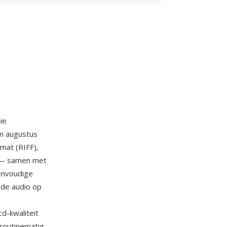
ie
in augustus
mat (RIFF),
) — samen met
eenvoudige
rde audio op
d-kwaliteit
 routinematig