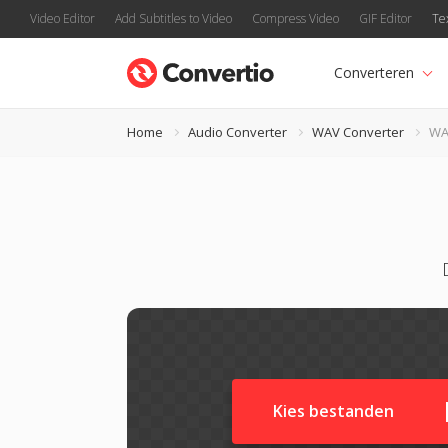
Video Editor
Add Subtitles to Video
Compress Video
GIF Editor
Te
Converteren
Home
Audio Converter
WAV Converter
WA
Kies bestanden