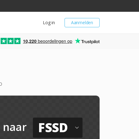
Log in
Aanmelden
10,220
beoordelingen op
o
FSSD
naar