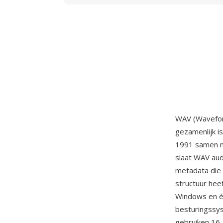
WAV (Wavefor
gezamenlijk i
1991 samen m
slaat WAV au
metadata die 
structuur he
Windows en éé
besturingssys
gebruiken 16-