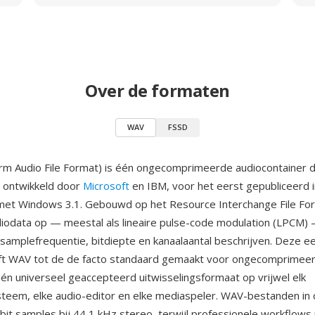
Over de formaten
WAV
FSSD
m Audio File Format) is één ongecomprimeerde audiocontainer d
s ontwikkeld door
Microsoft
en IBM, voor het eerst gepubliceerd 
et Windows 3.1. Gebouwd op het Resource Interchange File For
diodata op — meestal als lineaire pulse-code modulation (LPCM
samplefrequentie, bitdiepte en kanaalaantal beschrijven. Deze 
eft WAV tot de de facto standaard gemaakt voor ongecomprimee
n universeel geaccepteerd uitwisselingsformaat op vrijwel elk
teem, elke audio-editor en elke mediaspeler. WAV-bestanden in c
bit samples bij 44,1 kHz stereo, terwijl professionele workflows