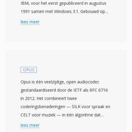
IBM, voor het eerst gepubliceerd in augustus
1991 samen met Windows 3.1. Gebouwd op
het Resource Interchange File Format (RIFF),
lees meer
slaat WAV audiodata op — meestal als lineaire
pulse-code modulation (LPCM) — samen met
metadata die samplefrequentie, bitdiepte en
kanaalaantal beschrijven. Deze eenvoudige
structuur heeft WAV tot de de facto standaard
gemaakt voor ongecomprimeerde audio op
OPUS
Windows en één universeel geaccepteerd
Opus is één veelzijdige, open audiocodec
uitwisselingsformaat op vrijwel elk
gestandaardiseerd door de IETF als RFC 6716
besturingssysteem, elke audio-editor en elke
in 2012. Het combineert twee
mediaspeler. WAV-bestanden in cd-kwaliteit
coderingsbenaderingen — SILK voor spraak en
gebruiken 16-bit samples bij 44,1 kHz stereo,
CELT voor muziek — in één algoritme dat
terwijl professionele workflows routinematig
vloeiend overgaat tussen beide op basis van
lees meer
24-bit of 32-bit float samples gebruiken bij
inhoudstype en bitrate. Dit hybride ontwerp