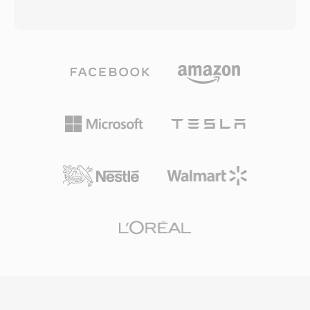
frequenties tot 192 kHz. Één groot voordeel is
stelt Opus in staat om vrijwel elke andere
nulverliesgetrouwheid: omdat standaard WAV
codec te overtreffen in één breed scala aan
geen compressie toepast, zijn de opgeslagen
toepassingen: spraak met lage latentie bij 6
data één exacte digitale weergave van de
kbps, hifi-muziek bij 128 kbps en alles
oorspronkelijke opname, waardoor het de
daartussenin. Het ondersteunt bitrates van 6
voorkeurskeuze is voor mastering en
tot 510 kbps, samplefrequenties tot 48 kHz en
archivering. WAV ondersteunt ook ingebedde
framegroottes zo klein als 2,5 ms, waardoor
metadata via INFO- en BWF-chunks, waardoor
het de laagste algoritmische latentie heeft van
tijdstempels en productienotities mogelijk zijn.
alle mainstream audiocodecs. Drie voordelen
De voornaamste afweging is bestandsgrootte
maken Opus bijzonder aantrekkelijk. Het is
— één minuut cd-kwaliteit stereo neemt
volledig royaltyvrij en opensource, waardoor
ruwweg 10 MB in beslag — en de 32-bit RIFF-
licentiebarrieeres wegvallen die proprietary
structuur legt één limiet van 4 GB op, hoewel
codecs beperken. Het bereikt transparante
RF64 dat plafond opheft.
kwaliteit bij ruwweg de helft van de bitrate van
MP3 en verslaat AAC bij vergelijkbare
snelheden. En de lage latentie maakt het de