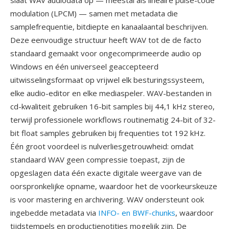
slaat WAV audiodata op — meestal als lineaire pulse-code
modulation (LPCM) — samen met metadata die
samplefrequentie, bitdiepte en kanaalaantal beschrijven.
Deze eenvoudige structuur heeft WAV tot de de facto
standaard gemaakt voor ongecomprimeerde audio op
Windows en één universeel geaccepteerd
uitwisselingsformaat op vrijwel elk besturingssysteem,
elke audio-editor en elke mediaspeler. WAV-bestanden in
cd-kwaliteit gebruiken 16-bit samples bij 44,1 kHz stereo,
terwijl professionele workflows routinematig 24-bit of 32-
bit float samples gebruiken bij frequenties tot 192 kHz.
Één groot voordeel is nulverliesgetrouwheid: omdat
standaard WAV geen compressie toepast, zijn de
opgeslagen data één exacte digitale weergave van de
oorspronkelijke opname, waardoor het de voorkeurskeuze
is voor mastering en archivering. WAV ondersteunt ook
ingebedde metadata via
INFO- en BWF-chunks
, waardoor
tijdstempels en productienotities mogelijk zijn. De