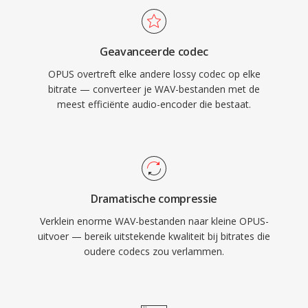
verplichte codec voor WebRTC, zodat elke
moderne browser één Opus-decoder
Geavanceerde codec
meelevert. WhatsApp, Discord, Zoom en
OPUS overtreft elke andere lossy codec op elke
YouTube vertrouwen allemaal op Opus voor
bitrate — converteer je WAV-bestanden met de
realtime audio.
meest efficiënte audio-encoder die bestaat.
Dramatische compressie
Verklein enorme WAV-bestanden naar kleine OPUS-
uitvoer — bereik uitstekende kwaliteit bij bitrates die
oudere codecs zou verlammen.