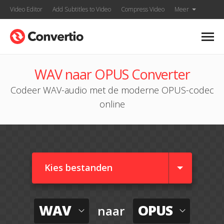
Video Editor
Add Subtitles to Video
Compress Video
Meer
WAV naar OPUS Converter
Codeer WAV-audio met de moderne OPUS-codec
online
Kies bestanden
WAV
OPUS
naar