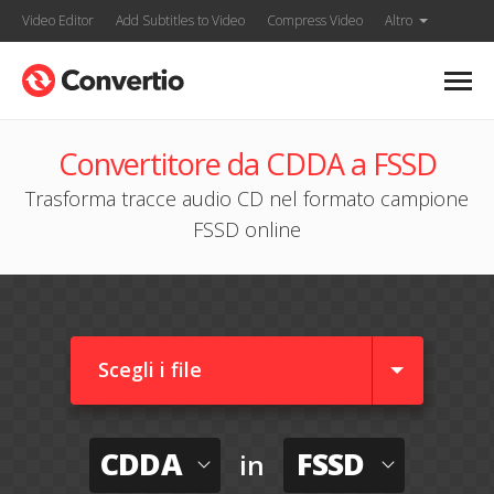
Video Editor
Add Subtitles to Video
Compress Video
Altro
Convertitore da CDDA a FSSD
Trasforma tracce audio CD nel formato campione
FSSD online
Scegli i file
CDDA
FSSD
in