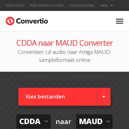
Video Editor
Add Subtitles to Video
Compress Video
Meer
CDDA naar MAUD Converter
Converteer cd-audio naar Amiga MAUD-
sampleformaat online
Kies bestanden
CDDA
MAUD
naar