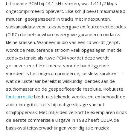
bit lineaire PCM bij 44,1 kHz stereo, wat 1.411,2 kbps
ongecomprimeerd oplevert. Elke schijf bevat maximaal 80
minuten, georganiseerd in tracks met indexpunten,
subkanaaldata voor tekstweergave en foutcorrectiecodes
(CIRC) die betrouwbare weergave garanderen ondanks
kleine krassen. Wanneer audio van één cd wordt geript,
wordt de resulterende stroom vaak opgeslagen met de
.cdda-extensie als ruwe PCM voordat deze wordt
geconverteerd. Het meest voor de hand liggende
voordeel is het ongecomprimeerde, lossless karakter —
wat de luisteraar bereikt is wiskundig identiek aan de
studiomaster op de gespecificeerde resolutie. Robuuste
foutcorrectie
biedt uitstekende veerkracht en behoudt de
audio-integriteit zelfs bij matige slijtage van het
schijfoppervlak. Met miljarden verkochte exemplaren sinds
de eerste commerciele uitgave in 1982 heeft CDDA de
basiskwaliteitsverwachtingen voor digitale muziek