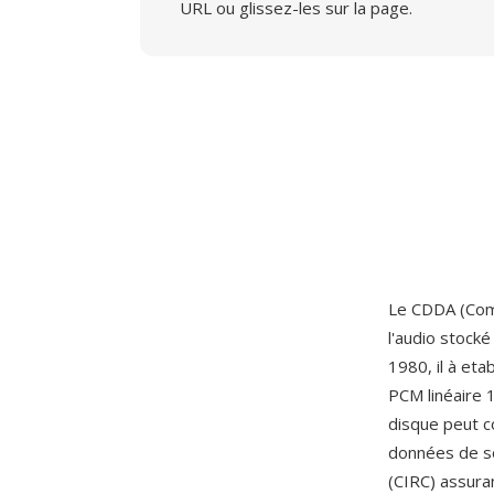
URL ou glissez-les sur la page.
Le CDDA (Comp
l'audio stock
1980, il à et
PCM linéaire 
disque peut c
données de so
(CIRC) assura