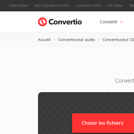
Video Editor
Add Subtitles to Video
Compress Video
GIF Editor
Te
Convertir
Accueil
Convertisseur audio
Convertisseur C
Convert
Choisir les fichiers