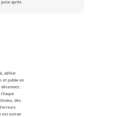
juste après
, définit
ps
et publie en
 décennies :
. Chaque
d'index, dès
d'erreurs
 est extrait