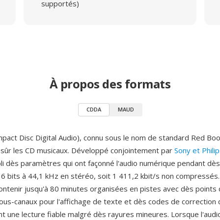
supportés)
À propos des formats
CDDA
MAUD
act Disc Digital Audio), connu sous le nom de standard Red Book
é sûr les CD musicaux. Développé conjointement par
Sony et Phili
abli dès paramètres qui ont façonné l'audio numérique pendant dès
16 bits à 44,1 kHz en stéréo, soit 1 411,2 kbit/s non compressés
ontenir jusqu'à 80 minutes organisées en pistes avec dès points 
us-canaux pour l'affichage de texte et dès codes de correction 
nt une lecture fiable malgré dès rayures mineures. Lorsque l'audio