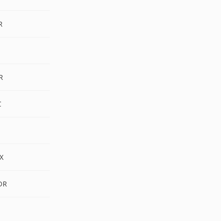
R
3
R
C
F
X
DR
S