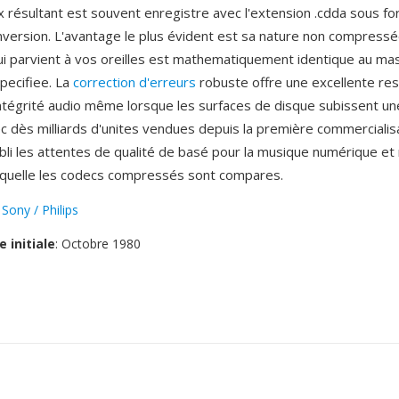
lux résultant est souvent enregistre avec l'extension .cdda sous 
nversion. L'avantage le plus évident est sa nature non compressé
i parvient à vos oreilles est mathematiquement identique au mas
specifiee. La
correction d'erreurs
robuste offre une excellente resi
intégrité audio même lorsque les surfaces de disque subissent un
 dès milliards d'unites vendues depuis la première commercialis
bli les attentes de qualité de basé pour la musique numérique et 
aquelle les codecs compressés sont compares.
:
Sony / Philips
e initiale
: Octobre 1980