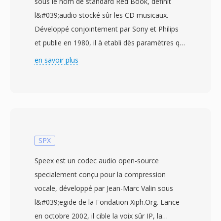
sous le nom de standard Red Book, définit
l&#039;audio stocké sûr les CD musicaux.
Développé conjointement par Sony et Philips
et publie en 1980, il à etabli dès paramètres qui
ont façonné l&#039;audio numérique pendant
en savoir plus
dès décennies : PCM linéaire 16 bits à 44,1 kHz
en stéréo, soit 1 411,2 kbit/s non compressés.
Chaque disque peut contenir jusqu&#039;à 80
minutes organisées en pistes avec dès points
d&#039;index, dès données de sous-canaux
pour l&#039;affichage de texte et dès codes de
SPX
correction d&#039;erreurs (CIRC) assurant une
Speex est un codec audio open-source
lecture fiable malgré dès rayures mineures.
specialement conçu pour la compression
Lorsque l&#039;audio est extrait d&#039;un
vocale, développé par Jean-Marc Valin sous
CD, le flux résultant est souvent enregistre
l&#039;egide de la Fondation Xiph.Org. Lance
avec l&#039;extension .cdda sous forme de
en octobre 2002, il cible la voix sûr IP, la