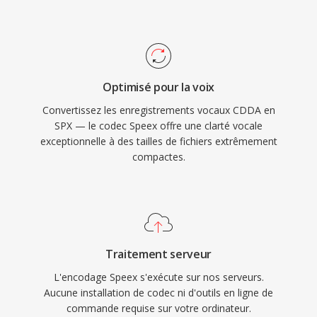
l&#039;annulation d&#039;echo acoustique, la
suppression de bruit et le contrôle automatique
du gain, dès fonctionnalités que les codecs
concurrents deleguent généralement à dès
Optimisé pour la voix
bibliothèques externes. Bien que ses créateurs
Convertissez les enregistrements vocaux CDDA en
recommandent officiellement Opus comme
SPX — le codec Speex offre une clarté vocale
successeur depuis 2012, Speex reste deploye
exceptionnelle à des tailles de fichiers extrêmement
dans les systèmes VoIP anciens, les
compactes.
enregistrements archivés et les appareils
embarqués où son décodeur léger est encore
apprécié.
Traitement serveur
L'encodage Speex s'exécute sur nos serveurs.
Aucune installation de codec ni d'outils en ligne de
commande requise sur votre ordinateur.