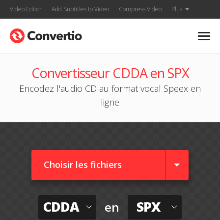
Video Editor
Add Subtitles to Video
Compress Video
Plus
Convertisseur CDDA en SPX
Encodez l'audio CD au format vocal Speex en
ligne
Choisir les fichiers
CDDA
SPX
en