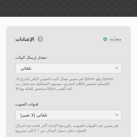
الإعدادات
متقدّمة
معدل إرسال البِتات:
تلقائي
قم بتعيين معدّل البت الصوتي الكلي لإخراج الـ Speex. يبلغ Speex،
المُصمَّم لتشفير الكلام البشري، مستوى الشفافية عند معدل بت
منخفض للغاية مع 44 kbps كحد أقصى.
قنوات الصوت:
تلقائي (لا تغيير)
قم بتعيين عدد القنوات الصوتية. يكون هذا الإعداد أكثر فائدة عند اختزال
القنوات (على سبيل المثال، من 5.1 إلى ستيريو).