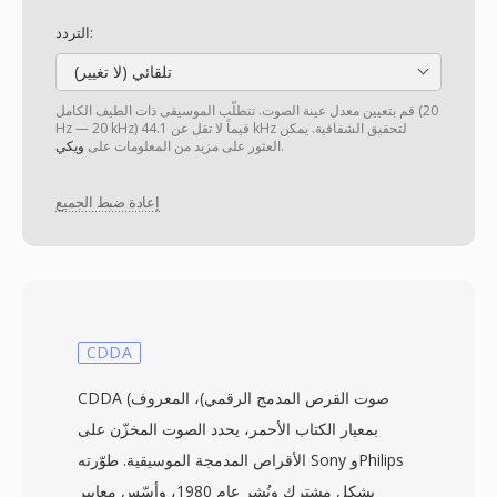
التردد:
تلقائي (لا تغيير)
قم بتعيين معدل عينة الصوت. تتطلّب الموسيقى ذات الطيف الكامل (20
Hz — 20 kHz) قيماً لا تقل عن 44.1 kHz لتحقيق الشفافية. يمكن
.
العثور على مزيد من المعلومات على
ويكي
إعادة ضبط الجميع
CDDA
CDDA (صوت القرص المدمج الرقمي)، المعروف
بمعيار الكتاب الأحمر، يحدد الصوت المخزّن على
الأقراص المدمجة الموسيقية. طوّرته Sony وPhilips
بشكل مشترك ونُشر عام 1980، وأسّس معايير