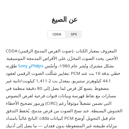
عن الصيغ
CDDA
SPX
CDDA (صوت القرص المدمج الرقمي)، المعروف بمعيار الكتاب
الأحمر، يحدد الصوت المخزّن على الأقراص المدمجة الموسيقية.
بشكل مشترك ونُشر عام 1980، وأسّس
Sony وPhilips
طوّرته
معايير شكّلت الصوت الرقمي لعقود: PCM خطي بدقة 16 بت عند
44.1 كيلوهرتز ستيريو، بمعدل بت 1,411.2 كيلوبت/ثانية غير
مضغوط. يتسع كل قرص لما يصل إلى 80 دقيقة منظمة في
مسارات مع نقاط فهرسة وبيانات قنوات فرعية لعرض النصوص
ورموز تصحيح الأخطاء (CIRC) التي تضمن تشغيلاً موثوقاً رغم
الخدوش البسيطة. عند نسخ الصوت من قرص مدمج، يُحفظ التدفق
الناتج غالباً بامتداد .cdda كبيانات PCM خام قبل التحويل. أوضح
مزاياه طبيعته غير المضغوطة بدون فقدان — ما يصل إلى أذنيك