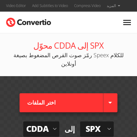
المزيد
Compress Video
Add Subtitles to Video
Video Editor
محوّل CDDA إلى SPX
رمّز صوت القرص المضغوط بصيغة Speex للكلام
أونلاين
اختر الملفات
CDDA
SPX
إلى