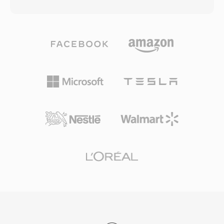
وقدرات Ogg في البث. يُدعم ثلاثة معدلات أخذ عينات
به المرمّزات المضغوطة.
— ضيق النطاق عند 8 كيلوهرتز، وواسع النطاق عند
16 كيلوهرتز، وفائق الاتساع عند 32 كيلوهرتز — مع
ترميز بمعدل بت متغير يتكيف آنياً مع تعقيد الكلام. من
أبرز مزاياه طبيعته الخالية من براءات الاختراع
والمرخصة بترخيص BSD، مما أتاح للمطورين تضمينه
بحرية في المنتجات التجارية والمفتوحة المصدر. يجمع
Speex أيضاً إلغاء الصدى الصوتي وكبت الضوضاء
والتحكم التلقائي في الكسب، وهي ميزات تفوّضها
المرمّزات المنافسة عادةً لمكتبات خارجية. رغم أن
مبتكريه يوصون رسمياً بـ Opus كخليفة منذ 2012،
يظل Speex منتشراً في أنظمة VoIP القديمة
والتسجيلات المؤرشفة والأجهزة المدمجة حيث لا تزال
بصمة مفكّك الترميز الخفيفة ذات قيمة.