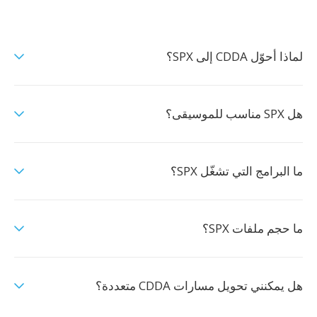
لماذا أحوّل CDDA إلى SPX؟
هل SPX مناسب للموسيقى؟
ما البرامج التي تشغّل SPX؟
ما حجم ملفات SPX؟
هل يمكنني تحويل مسارات CDDA متعددة؟