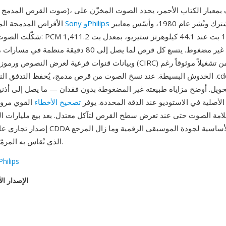
بشكل مشترك ونُشر عام 1980، وأسّس معايير
Sony وPhilips
الأقراص المدمجة الموسيقية. طوّرته
شكّلت الصوت الرقمي لعقود: PCM خطي بدقة 16
كيلوبت/ثانية غير مضغوط. يتسع كل قرص لما يصل إلى 80 دقيق
وبيانات قنوات فرعية لعرض النصوص ورموز تصحيح الأخطاء (CIRC) التي ت
الخدوش البسيطة. عند نسخ الصوت من قرص مدمج، يُحفظ التدفق الناتج غالباً بامتد
الأصلية في الاستوديو عند الدقة المحددة. يوفر
تصحيح الأخطاء
القوي مرون
مة الصوت حتى عند تعرض سطح القرص لتآكل معتدل. بعد بيع مليارات ال
الذي تُقاس به المرمّزات المضغوطة.
Philips
الإصدار ال