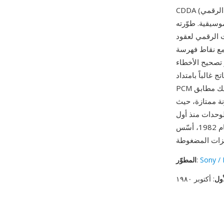
CDDA (صوت القرص المدمج الرقمي)، المعروف بمعيار الكتاب الأحمر، يحدد الصوت المخزّن على
 بت عند 44.1 كيلوهرتز ستيريو، بمعدل بت 1,411.2
ة منظمة في مسارات مع نقاط فهرسة
ضمن تشغيلاً موثوقاً رغم
اد .cdda كبيانات
PCM خام قبل التحويل. أوضح مزاياه طبيعته غير المضغوطة بدون فقدان — ما يصل إلى أذنيك مطابق
ة ممتازة، حيث
وحدات منذ أول
إصدار تجاري عام 1982، أسّس CDDA التوقعات الأساسية لجودة الموسيقى الرقمية وما زال المرجع
Sony / 
:
المطوّر
أول
: أكتوبر ١٩٨٠