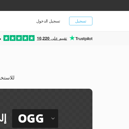
تسجيل
تسجيل الدخول
تقييم على
10,220
م
رمّز صوت القرص ال
OGG
إل