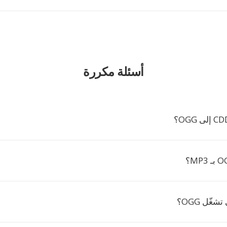
أسئلة مكررة
شغّل OGG؟