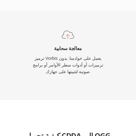
المنخفضة بأناقة أكبر من 
الفيديو حيث تكون المساح
معالجة سحابية
ترميز Vorbis يعمل على خوادمنا. بدون
ترميزات أو أدوات سطر الأوامر أو برامج
صوتية لتثبيتها على جهازك.
كيفية تحويل CDDA إلى OGG