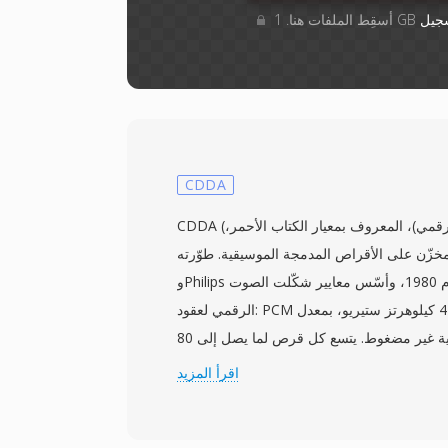
جيل
CDDA
CDDA (صوت القرص المدمج الرقمي)، المعروف بمعيار الكتاب الأحمر،
زّن على الأقراص المدمجة الموسيقية. طوّرته Sony
وPhilips بشكل مشترك ونُشر عام 1980، وأسّس معايير شكّلت الصوت
الرقمي لعقود: PCM خطي بدقة 16 بت عند 44.1 كيلوهرتز ستيريو، بمعدل
بت 1,411.2 كيلوبت/ثانية غير مضغوط. يتسع كل قرص لما يصل إلى 80
 مع نقاط فهرسة وبيانات قنوات فرعية لعرض
اقرأ المزيد
النصوص ورموز تصحيح الأخطاء (CIRC) التي تضمن تشغيلاً موثوقاً رغم
خ الصوت من قرص مدمج، يُحفظ التدفق الناتج