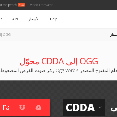
xt to Speech
Video Translator
Help
الأسعار
API
R
متاز
CDDA إلى OGG
محوّل CDDA إلى OGG
مضغوط بصيغة Ogg Vorbis للاستخدام المفتوح المصدر
CDDA
ى