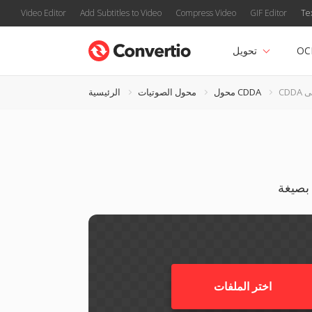
Video Editor
Add Subtitles to Video
Compress Video
GIF Editor
Te
OC
تحويل
محول CDDA
محول الصوتيات
الرئيسية
اختر الملفات