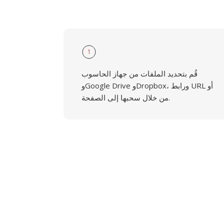
1
قُم بتحديد الملفات من جهاز الحاسوب
وGoogle Drive وDropbox، ورابط URL أو
من خلال سحبها إلى الصفحة.