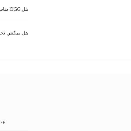
هل OGG مناسب لصوت الألعاب؟
هل يمكنني تح
CDDA إل