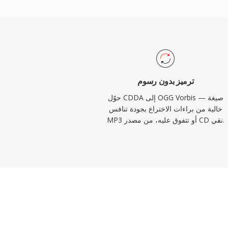
كثير من المنافسين، ولهذا يظل رائجاً في ألعاب
ة محدودة وتتنافس آلاف المؤثرات الصوتية على
الحجم. يوفر VLC وFirefox وChrome وAndroid جميعها فك ترميز Vorbis
أصلياً.
ترميز بدون رسوم
حوّل CDDA إلى OGG Vorbis — صيغة
خالية من براءات الاختراع بجودة تنافس
MP3 أو تتفوق عليه، من مصدر CD نقي.