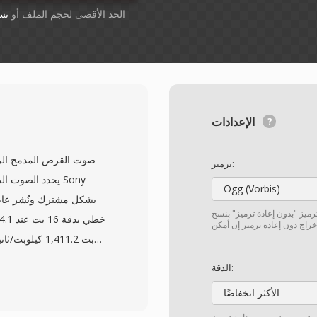
أسقِط الملفات هنا. 1 GB الحد الأقصى لحجم الملف أو
تس
الإعدادات
ترميز:
يحدد الصوت المخ
Ogg (Vorbis)
ترميز "بدون إعادة ترميز" بنسخ
دقيقة منظمة في مسارات
الدقة:
الأكثر انخفاضًا
الخدوش البسيطة. عند نس