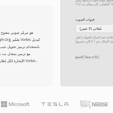
 صوت برنامج ترميز Vorbis. المقياس غير خطّي. يؤدّي الوضع
المضغوطة بدون فقدان — ما 
في الاستوديو عند الدقة الم
قنوات الصوت:
حيث يحافظ على سلامة الص
تلقائي (لا تغيير)
التوقعات الأساسية لجودة ال
 فائدة عند اختزال القنوات (على
إعادة ضبط الجميع
الإشارة لكل إطار. 
ومن 1 إلى 5
المحيطي. من أبرز 
لمطوري ا
السبب بالذات. يتعامل 