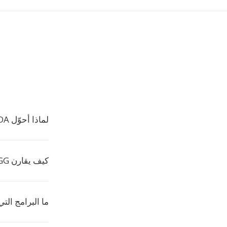
لماذا أحوّل CDDA إلى OGG؟
كيف يقارن OGG بـ MP3؟
ما البرامج التي ت