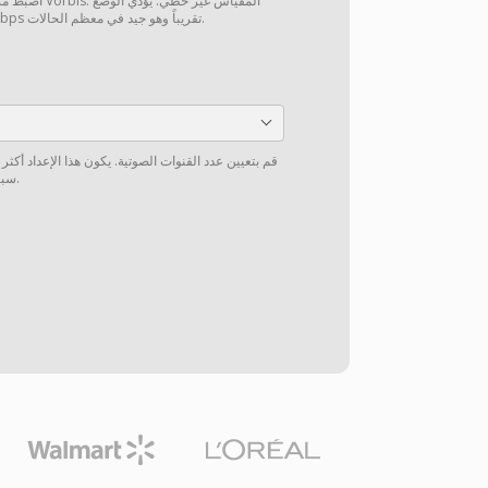
اضبط مستوى جودة
"التلقائي" إلى معدّل بت 112 kbps تقريباً وهو جيد في معظم الحالات.
قم بتعيين عدد القنوات الصوتية. يكون هذا الإعداد أكثر
سبيل المثال، من 5.1 إلى ستيريو).