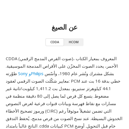
عن الصيغ
CDDA
HCOM
CDDA (صوت القرص المدمج الرقمي)، المعروف بمعيار الكتاب
الأحمر، يحدد الصوت المخزّن على الأقراص المدمجة الموسيقية.
بشكل مشترك ونُشر عام 1980، وأسّس
Sony وPhilips
طوّرته
معايير شكّلت الصوت الرقمي لعقود: PCM خطي بدقة 16 بت عند
44.1 كيلوهرتز ستيريو، بمعدل بت 1,411.2 كيلوبت/ثانية غير
مضغوط. يتسع كل قرص لما يصل إلى 80 دقيقة منظمة في
مسارات مع نقاط فهرسة وبيانات قنوات فرعية لعرض النصوص
ورموز تصحيح الأخطاء (CIRC) التي تضمن تشغيلاً موثوقاً رغم
الخدوش البسيطة. عند نسخ الصوت من قرص مدمج، يُحفظ التدفق
الناتج غالباً بامتداد .cdda كبيانات PCM خام قبل التحويل. أوضح