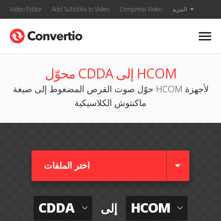
المزيد
Compress Video
Add Subtitles to Video
Video Editor
محوّل CDDA إلى HCOM
حوّل صوت القرص المضغوط إلى صيغة HCOM لأجهزة
ماكنتوش الكلاسيكية
اختر الملفات
CDDA
HCOM
إلى