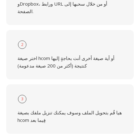
وDropbox، ورابط URL أو من خلال سحبها إلى
الصفحة.
2
اختر صيغة hcom أو أية صيغة أخرى أنت بحاجةٍ إليها
كنتيجة (أكثر من 200 صيغة مدعومة)
3
هيا قُم بتحويل الملف وسوف يمكنك تنزيل ملفك بصيغة
hcom فِيما بعد