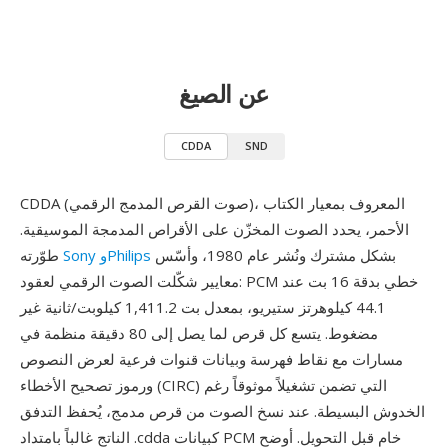
عن الصيغ
CDDA
SND
CDDA (صوت القرص المدمج الرقمي)، المعروف بمعيار الكتاب
الأحمر، يحدد الصوت المخزّن على الأقراص المدمجة الموسيقية.
بشكل مشترك ونُشر عام 1980، وأسّس
Sony وPhilips
طوّرته
معايير شكّلت الصوت الرقمي لعقود: PCM خطي بدقة 16 بت عند
44.1 كيلوهرتز ستيريو، بمعدل بت 1,411.2 كيلوبت/ثانية غير
مضغوط. يتسع كل قرص لما يصل إلى 80 دقيقة منظمة في
مسارات مع نقاط فهرسة وبيانات قنوات فرعية لعرض النصوص
ورموز تصحيح الأخطاء (CIRC) التي تضمن تشغيلاً موثوقاً رغم
الخدوش البسيطة. عند نسخ الصوت من قرص مدمج، يُحفظ التدفق
الناتج غالباً بامتداد .cdda كبيانات PCM خام قبل التحويل. أوضح