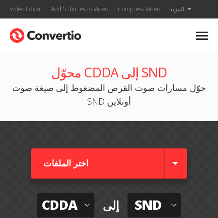
المزيد
Compress Video
Add Subtitles to Video
Video Editor
محوّل CDDA إلى SND
حوّل مسارات صوت القرص المضغوط إلى صيغة صوت
SND أونلاين
اختر الملفات
CDDA
SND
إلى