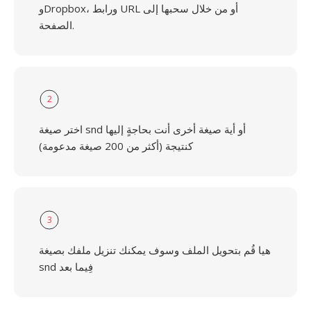
وDropbox، ورابط URL أو من خلال سحبها إلى
الصفحة.
2
اختر صيغة snd أو أية صيغة أخرى أنت بحاجةٍ إليها
كنتيجة (أكثر من 200 صيغة مدعومة)
3
هيا قُم بتحويل الملف وسوف يمكنك تنزيل ملفك بصيغة
snd فِيما بعد