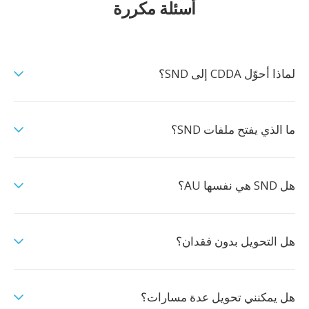
أسئلة مكررة
لماذا أحوّل CDDA إلى SND؟
ما الذي يفتح ملفات SND؟
هل SND هي نفسها AU؟
هل التحويل بدون فقدان؟
هل يمكنني تحويل عدة مسارات؟