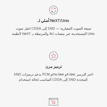
أصلي لـ NeXT/Unix
انقل صوت CDDA إلى SND — صيغة الصوت المعيارية
لأنظمة NeXT والمرتبطة بـ AU المستخدمة عبر منصات Unix.
ترميز مرن
SND يدعم ترميزات PCM وmu-law وA-law. اختر الترميز
المناسب لحالة استخدام CDDA إلى SND المحددة.