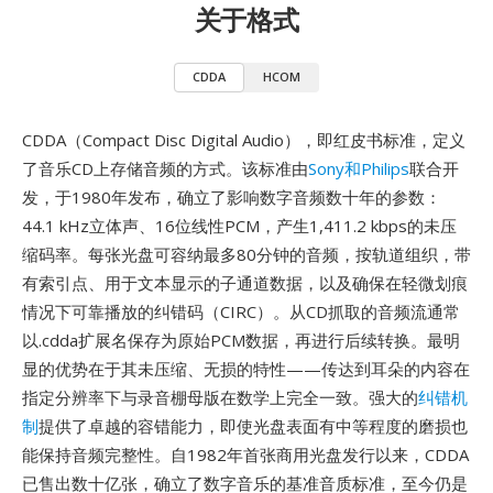
关于格式
CDDA
HCOM
CDDA（Compact Disc Digital Audio），即红皮书标准，定义
了音乐CD上存储音频的方式。该标准由
Sony和Philips
联合开
发，于1980年发布，确立了影响数字音频数十年的参数：
44.1 kHz立体声、16位线性PCM，产生1,411.2 kbps的未压
缩码率。每张光盘可容纳最多80分钟的音频，按轨道组织，带
有索引点、用于文本显示的子通道数据，以及确保在轻微划痕
情况下可靠播放的纠错码（CIRC）。从CD抓取的音频流通常
以.cdda扩展名保存为原始PCM数据，再进行后续转换。最明
显的优势在于其未压缩、无损的特性——传达到耳朵的内容在
指定分辨率下与录音棚母版在数学上完全一致。强大的
纠错机
制
提供了卓越的容错能力，即使光盘表面有中等程度的磨损也
能保持音频完整性。自1982年首张商用光盘发行以来，CDDA
已售出数十亿张，确立了数字音乐的基准音质标准，至今仍是