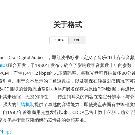
关于格式
CDDA
CVU
pact Disc Digital Audio），即红皮书标准，定义了音乐CD上存
lips
联合开发，于1980年发布，确立了影响数字音频数十年的参数：44
PCM，产生1,411.2 kbps的未压缩码率。每张光盘可容纳最多80
索引点、用于文本显示的子通道数据，以及确保在轻微划痕情况下可
。从CD抓取的音频流通常以.cdda扩展名保存为原始PCM数据，再进
于其未压缩、无损的特性——传达到耳朵的内容在指定分辨率下与录
。强大的
纠错机制
提供了卓越的容错能力，即使光盘表面有中等程度
。自1982年首张商用光盘发行以来，CDDA已售出数十亿张，确立
至今仍是衡量压缩编解码器性能的参照基准。
Philips