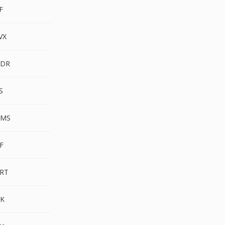
F
VX
NDR
S
VMS
F
RT
K