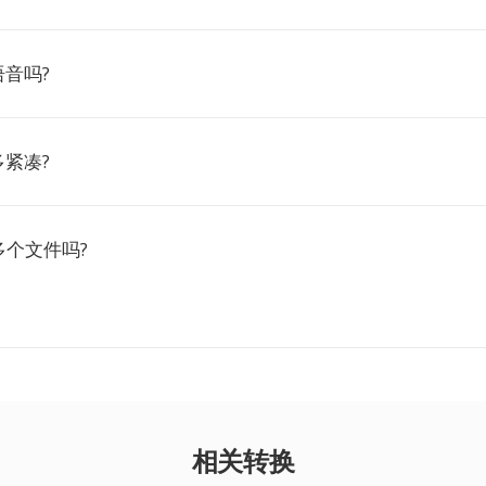
语音吗?
多紧凑?
多个文件吗?
相关转换