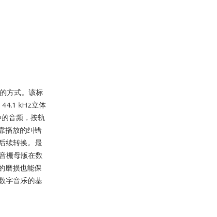
储音频的方式。该标
.1 kHz立体
分钟的音频，按轨
靠播放的纠错
行后续转换。最
音棚母版在数
的磨损也能保
了数字音乐的基