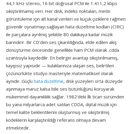
44,1 kHz stereo, 16 bit doğrusal PCM ile 1.411,2 kbps
sıkıştırılmamış veri. Her disk, indeks noktaları, metin
görüntüleme için alt kanal verileri ve küçük çiziklere rağmen
güvenilir oynatmayı sağlayan hata düzeltme kodları (CIRC)
ile parçalara ayrılmış şekilde 80 dakikaya kadar müzik
barındırır. Bir CD'den ses çıkarıldığında, elde edilen akış
dönüştürme öncesinde genellikle ham PCM olarak .cdda
uzantısıyla kaydedilir. En belirgin avantajı sıkıştırılmamış,
kayıpsız yapısıdır — kulaklarınıza ulaşan ses, belirtilen
çözünürlükte stüdyo masteriyle matematiksel olarak
aynıdır. Güçlü
hata düzeltme
, disk yüzeyleri orta düzeyde
aşınmaya maruz kalsa bile ses bütünlüğünü koruyarak
mükemmel dayanıklılık sağlar. 1982'deki i̇lk ticari sürümden
bu yana milyarlarca adet satılan CDDA, dijital müzik için
temel kalite beklentilerini oluşturmuş ve sıkıştırılmış
kodeklerin karşılaştırıldığı referans olmaya devam
etmektedir.