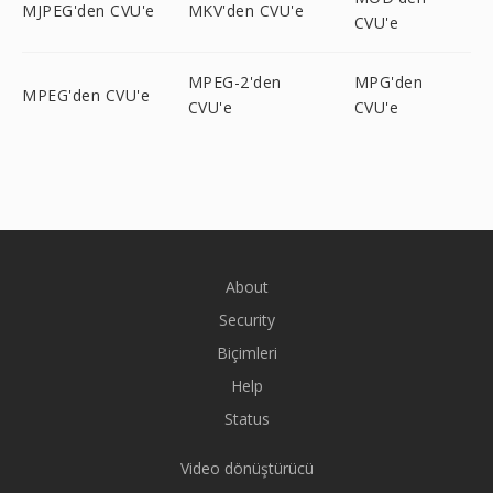
MJPEG'den CVU'e
MKV'den CVU'e
CVU'e
MPEG-2'den
MPG'den
MPEG'den CVU'e
CVU'e
CVU'e
About
Security
Biçimleri
Help
Status
Video dönüştürücü