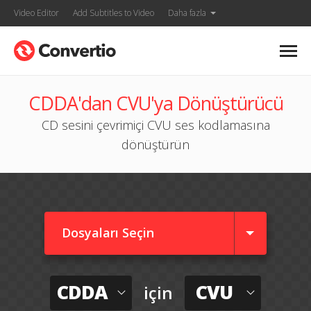
Video Editor
Add Subtitles to Video
Daha fazla
CDDA'dan CVU'ya Dönüştürücü
CD sesini çevrimiçi CVU ses kodlamasına
dönüştürün
Dosyaları Seçin
CDDA
CVU
için