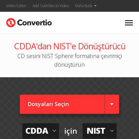
Video Editor
Add Subtitles to Video
Daha fazla
CDDA'dan NIST'e Dönüştürücü
CD sesini NIST Sphere formatına çevrimiçi
dönüştürün
Dosyaları Seçin
CDDA
NIST
için