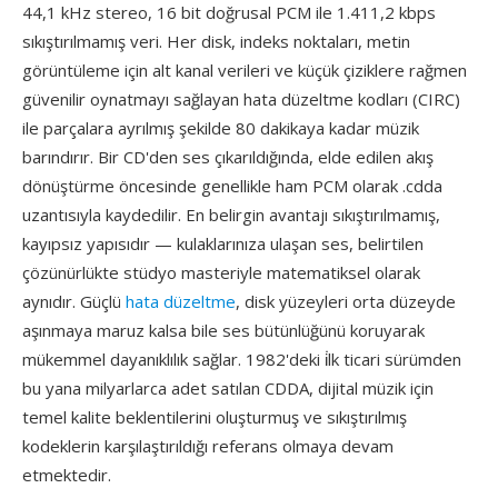
44,1 kHz stereo, 16 bit doğrusal PCM ile 1.411,2 kbps
sıkıştırılmamış veri. Her disk, indeks noktaları, metin
görüntüleme için alt kanal verileri ve küçük çiziklere rağmen
güvenilir oynatmayı sağlayan hata düzeltme kodları (CIRC)
ile parçalara ayrılmış şekilde 80 dakikaya kadar müzik
barındırır. Bir CD'den ses çıkarıldığında, elde edilen akış
dönüştürme öncesinde genellikle ham PCM olarak .cdda
uzantısıyla kaydedilir. En belirgin avantajı sıkıştırılmamış,
kayıpsız yapısıdır — kulaklarınıza ulaşan ses, belirtilen
çözünürlükte stüdyo masteriyle matematiksel olarak
aynıdır. Güçlü
hata düzeltme
, disk yüzeyleri orta düzeyde
aşınmaya maruz kalsa bile ses bütünlüğünü koruyarak
mükemmel dayanıklılık sağlar. 1982'deki i̇lk ticari sürümden
bu yana milyarlarca adet satılan CDDA, dijital müzik için
temel kalite beklentilerini oluşturmuş ve sıkıştırılmış
kodeklerin karşılaştırıldığı referans olmaya devam
etmektedir.