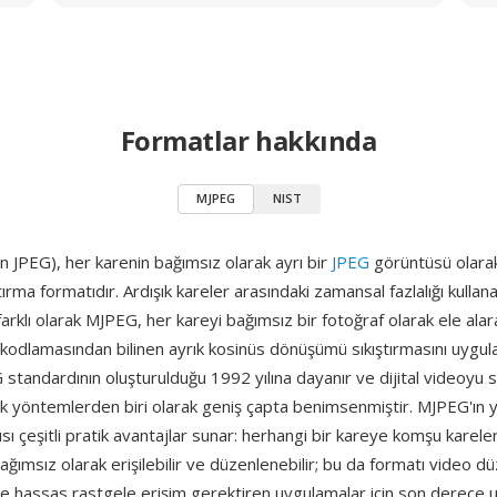
Formatlar hakkında
MJPEG
NIST
 JPEG), her karenin bağımsız olarak ayrı bir
JPEG
görüntüsü olarak s
tırma formatıdır. Ardışık kareler arasındaki zamansal fazlalığı kullan
arklı olarak MJPEG, her kareyi bağımsız bir fotoğraf olarak ele ala
kodlamasından bilinen ayrık kosinüs dönüşümü sıkıştırmasını uygula
 standardının oluşturulduğu 1992 yılına dayanır ve dijital videoyu sı
k yöntemlerden biri olarak geniş çapta benimsenmiştir. MJPEG'ın y
pısı çeşitli pratik avantajlar sunar: herhangi bir kareye komşu karele
ımsız olarak erişilebilir ve düzenlenebilir; bu da formatı video 
e hassas rastgele erişim gerektiren uygulamalar için son derece uy