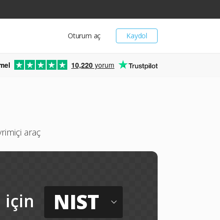
Oturum aç
Kaydol
mel
10,220
yorum
imiçi araç
NIST
için