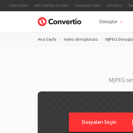
Video Editor
Add Subtitles to Video
Compress Video
GIF Editor
Te
Dönüştür
Ana Sayfa
Video dönüştürücü
MJPEG Dönüştü
MJPEG ses
Dosyaları Seçin