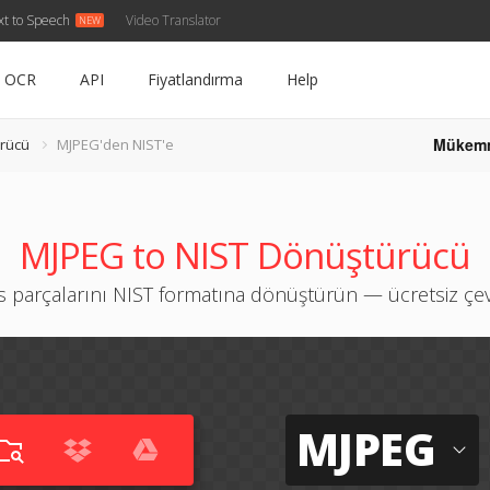
xt to Speech
Video Translator
OCR
API
Fiyatlandırma
Help
Mükem
rücü
MJPEG'den NIST'e
MJPEG to NIST Dönüştürücü
 parçalarını NIST formatına dönüştürün — ücretsiz çevr
MJPEG