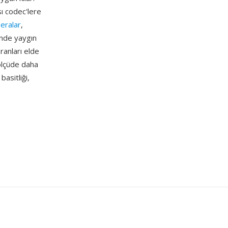
ı codec'lere
eralar
,
ünde yaygın
oranları elde
 ölçüde daha
basitliği,