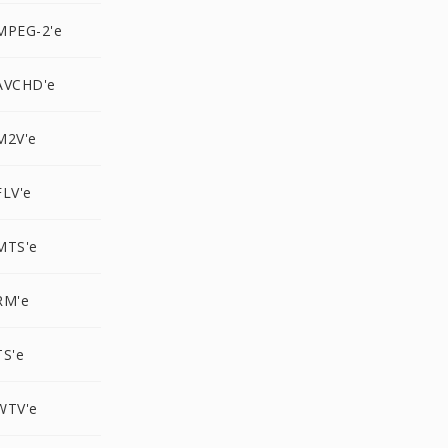
MPEG-2'e
AVCHD'e
M2V'e
FLV'e
MTS'e
RM'e
TS'e
WTV'e