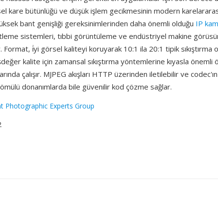
el kare bütünlüğü ve düşük işlem gecikmesinin modern karelararas
yüksek bant genişliği gereksinimlerinden daha önemli olduğu
IP kam
tleme sistemleri, tıbbi görüntüleme ve endüstriyel makine görüs
ır. Format, i̇yi görsel kaliteyi koruyarak 10:1 ila 20:1 tipik sıkıştırma 
değer kalite için zamansal sıkıştırma yöntemlerine kıyasla önemli
arında çalışır. MJPEG akışları HTTP üzerinden iletilebilir ve codec'ın 
 gömülü donanımlarda bile güvenilir kod çözme sağlar.
nt Photographic Experts Group
2