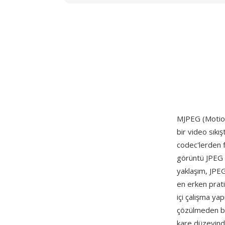
MJPEG (Motion
bir video sıkış
codec'lerden f
görüntü JPEG 
yaklaşım, JPEG
en erken prati
içi çalışma ya
çözülmeden bağ
kare düzeyind