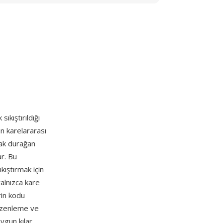
ıkıştırıldığı
an karelararası
rak durağan
r. Bu
kıştırmak için
alnızca kare
rin kodu
düzenleme ve
gun kılar.