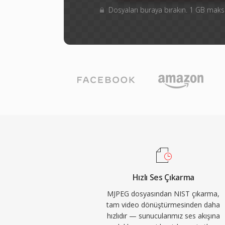
Dosyaları buraya bırakın. 1 GB ma
Hızlı Ses Çıkarma
MJPEG dosyasından NIST çıkarma,
tam video dönüştürmesinden daha
hızlıdır — sunucularımız ses akışına