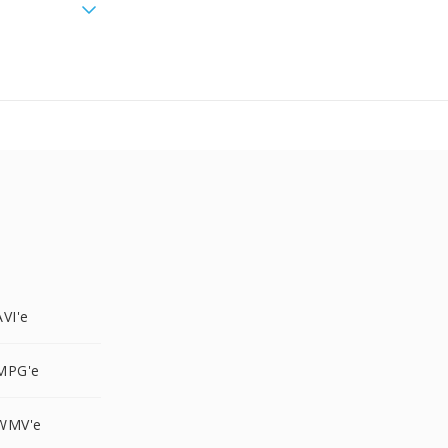
VI'e
MPG'e
WMV'e