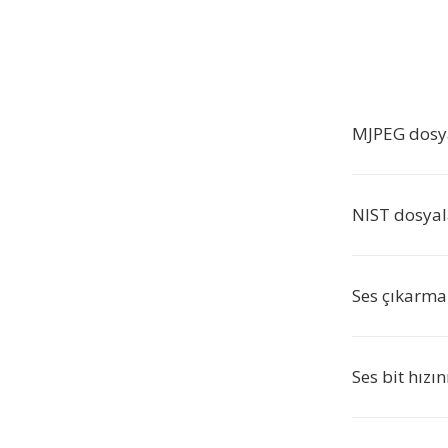
MJPEG dosya
NIST dosyala
Ses çıkarma
Ses bit hızı