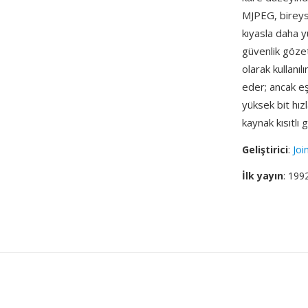
MJPEG, bireys
kıyasla daha 
güvenlik göze
olarak kullanıl
eder; ancak eş
yüksek bit hızl
kaynak kısıtlı
Geliştirici
:
Joi
İlk yayın
: 199