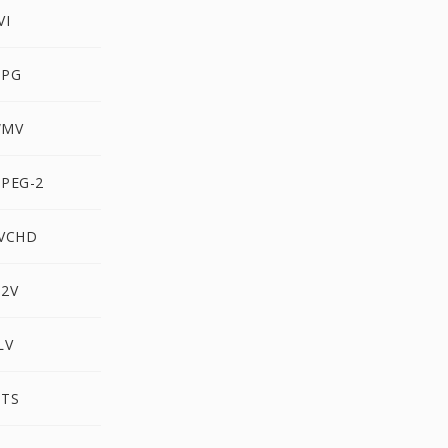
VI
MPG
WMV
MPEG-2
AVCHD
M2V
LV
MTS