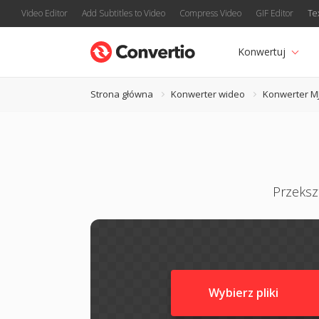
Video Editor
Add Subtitles to Video
Compress Video
GIF Editor
Te
Konwertuj
Strona główna
Konwerter wideo
Konwerter M
Przeksz
Wybierz pliki