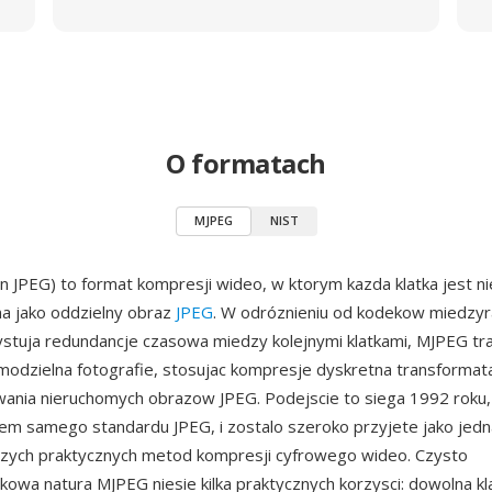
O formatach
MJPEG
NIST
 JPEG) to format kompresji wideo, w ktorym kazda klatka jest ni
 jako oddzielny obraz
JPEG
. W odróznieniu od kodekow miedzy
stuja redundancje czasowa miedzy kolejnymi klatkami, MJPEG tr
amodzielna fotografie, stosujac kompresje dyskretna transforma
ania nieruchomych obrazow JPEG. Podejscie to siega 1992 roku, 
em samego standardu JPEG, i zostalo szeroko przyjete jako jedn
szych praktycznych metod kompresji cyfrowego wideo. Czysto
wa natura MJPEG niesie kilka praktycznych korzysci: dowolna k