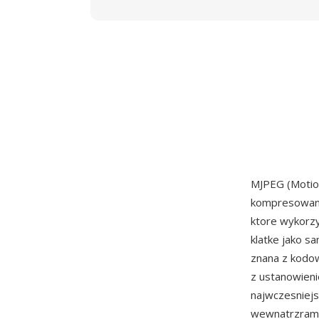
MJPEG (Motion
kompresowana
ktore wykorzy
klatke jako s
znana z kodow
z ustanowieni
najwczesniej
wewnatrzramko