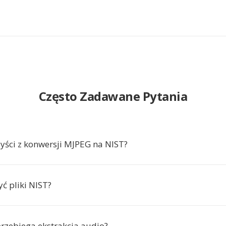
Często Zadawane Pytania
zyści z konwersji MJPEG na NIST?
ć pliki NIST?
przebiega ekstrakcja audio?