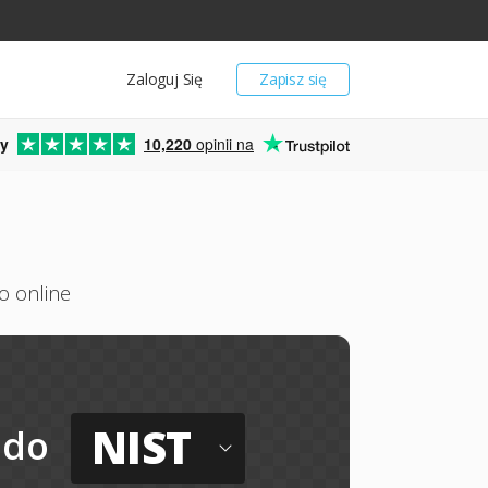
Zaloguj Się
Zapisz się
y
10,220
opinii na
o online
NIST
do