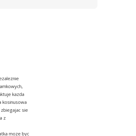
ezaleznie
ramkowych,
aktuje kazda
ta kosinusowa
zbiegajac sie
a z
latka moze byc