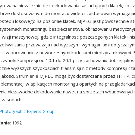
ytowana niezaleznie bez dekodowania sasiadujacych klatek, co cz
brze dostosowanym do montazu wideo i zastosowan wymagaja
ostepu losowego na poziomie klatek. MJPEG jest powszechnie 
 systemach monitoringu bezpieczenstwa, obrazowaniu medyczny
wizji maszynowej, gdzie integralnosc poszczegolnych klatek i nis
rzetwarzania przewazaja nad wyzszymi wymaganiami dotyczacym
ci w porownaniu z nowoczesnymi kodekami miedzyramkowymi. F
zynniki kompresji od 10:1 do 20:1 przy zachowaniu dobrej jakosc
cznie wyzszych szybkosciach transmisji niz metody kompresji cz
akosci. Strumienie MJPEG moga byc dostarczane przez HTTP, co
plementacji w aplikacjach monitoringu opartych na przegladarkac
nia niezawodne dekodowanie nawet na sprzetach wbudowanych
h zasobach.
 Photographic Experts Group
danie
: 1992