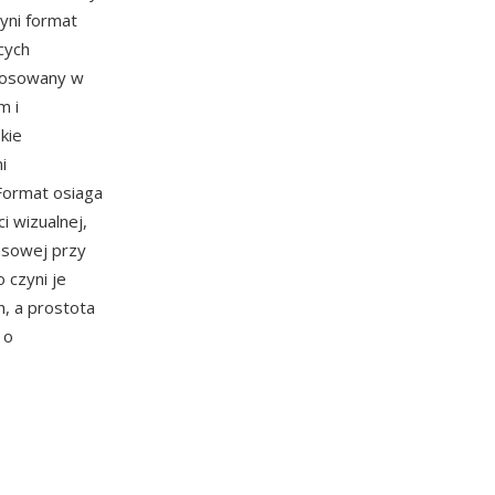
yni format
cych
stosowany w
m i
kie
i
ormat osiaga
i wizualnej,
asowej przy
 czyni je
h, a prostota
 o