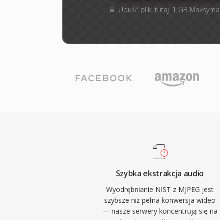
Upuść pliki tutaj. 1 GB Maksyma
Szybka ekstrakcja audio
Wyodrębnianie NIST z MJPEG jest
szybsze niż pełna konwersja wideo
— nasze serwery koncentrują się na