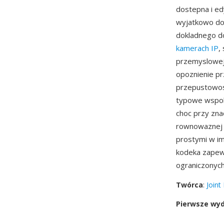
dostepna i ed
wyjatkowo do
dokladnego d
kamerach IP
,
przemyslowej 
opoznienie p
przepustowos
typowe wspolc
choc przy zna
rownowaznej j
prostymi w im
kodeka zapew
ograniczonyc
Twórca
:
Joint
Pierwsze wy