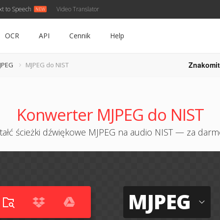
xt to Speech
Video Translator
OCR
API
Cennik
Help
Znakomit
JPEG
MJPEG do NIST
Konwerter MJPEG do NIST
tałć ścieżki dźwiękowe MJPEG na audio NIST — za darm
MJPEG