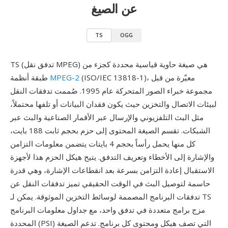
عن الصيغ
TS
OGG
TS (تدفق نقل MPEG) هي صيغة حاوية قياسية محددة كجزء من
(ISO/IEC 13818-1)، معيّرة من قبل
MPEG-2
طبقة أنظمة
مجموعة خبراء الصور المتحركة عام 1995. صُممت تدفقات النقل
لبيئات الاتصال والتخزين حيث يكون فقدان البيانات أو تلفها محتملاً،
مثل البث التلفزيوني والإرسال عبر الأقمار الصناعية والبث عبر
الشبكات. تقسم الصيغة المحتوى إلى حزم بحجم ثابت 188 بايت،
كل منها يحمل رأساً بحجم 4 بايتات يتضمن معلومات التزامن
والإشارة إلى الأخطاء وتعريف التدفق. يتيح هيكل الحزم هذا لأجهزة
الاستقبال إعادة التزامن بسرعة بعد انقطاعات الإشارة، وهي قدرة
حاسمة لتوصيل البث في الوقت الحقيقي تميز تدفقات النقل عن
تدفقات البرنامج المصممة لوسائط التخزين الموثوقة. يمكن لـ TS
مزج برامج متعددة في تدفق واحد، مع جداول معلومات البرنامج
المحددة (PSI) التي تصف هيكل ومحتوى كل برنامج. تدعم الصيغة