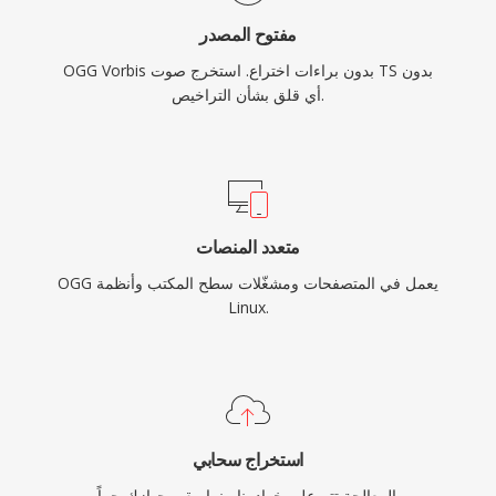
مفتوح المصدر
OGG Vorbis بدون براءات اختراع. استخرج صوت TS بدون
أي قلق بشأن التراخيص.
متعدد المنصات
OGG يعمل في المتصفحات ومشغّلات سطح المكتب وأنظمة
Linux.
استخراج سحابي
المعالجة تتم على خوادمنا بينما يبقى جهازك حراً.