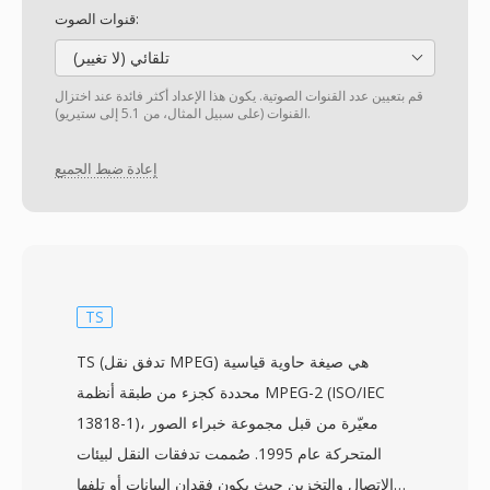
قنوات الصوت:
تلقائي (لا تغيير)
قم بتعيين عدد القنوات الصوتية. يكون هذا الإعداد أكثر فائدة عند اختزال
القنوات (على سبيل المثال، من 5.1 إلى ستيريو).
إعادة ضبط الجميع
TS
TS (تدفق نقل MPEG) هي صيغة حاوية قياسية
محددة كجزء من طبقة أنظمة MPEG-2 (ISO/IEC
13818-1)، معيّرة من قبل مجموعة خبراء الصور
المتحركة عام 1995. صُممت تدفقات النقل لبيئات
الاتصال والتخزين حيث يكون فقدان البيانات أو تلفها