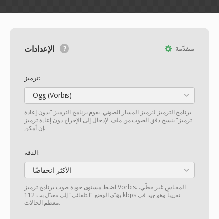
الإعدادات
متقدّمة
ترميز:
Ogg (Vorbis)
برنامج الترميز لترميز المسار الصوتي. يقوم برنامج الترميز "بدون إعادة
ترميز" بنسخ دفق الصوت من ملف الإدخال إلى الإخراج دون إعادة ترميز
إن أمكن.
الدقة:
الأكثر انخفاضًا
اضبط مستوى جودة صوت برنامج ترميز Vorbis. المقياس غير خطّي.
يؤدّي الوضع "التلقائي" إلى معدّل بت 112 kbps تقريباً وهو جيد في
معظم الحالات.