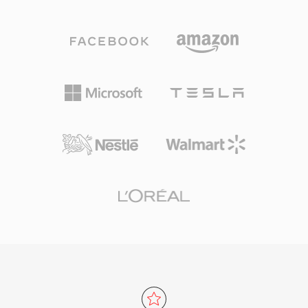
MP3، خاصة في نطاق 96-192 كيلوبت/ثانية. يدعم
وISDB وكذلك خدمات IPTV وOTT التي تستخدم البث
التنسيق معدلات عينة من 8 كيلوهرتز إلى 192
المباشر HTTP (HLS). تجعل المرونة والبنية الموحدة
كيلوهرتز ومن 1 إلى 255 قناة، مما يغطي كل شيء
ودعم الترميزات الواسع TS مناسبة بالتساوي لسلاسل
من الصوت الأحادي إلى المزيج المحيطي. من أبرز
البث المباشر وسير عمل التسجيل القائم على
مزاياه الغياب الكامل لرسوم الترخيص — يمكن
الملفات.
لمطوري الألعاب ومنصات البث ومصنّعي الأجهزة تنفيذ
Vorbis دون مخاوف بشأن الرسوم. اعتمد Spotify
على Vorbis لسنوات كمرمّز بث أساسي لهذا السبب
بالذات. يتعامل التنسيق أيضاً مع تدهور الجودة عند
معدلات البت المنخفضة بأناقة أكبر من كثير من
المنافسين، ولهذا يظل رائجاً في ألعاب الفيديو حيث
تكون المساحة محدودة وتتنافس آلاف المؤثرات
الصوتية على الحجم. يوفر VLC وFirefox وChrome
وAndroid جميعها فك ترميز Vorbis أصلياً.