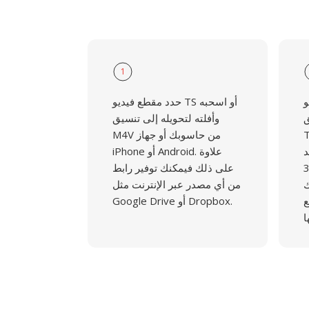
1
و
حدد مقطع فيديو TS أو اسحبه
ق
وأفلته لتحويله إلى تنسيق
م الأمر قم
M4V من حاسوبك أو جهاز
د
iPhone أو Android. علاوة
ديو الـ37
على ذلك فيمكنك توفير رابط
ك
من أي مصدر عبر الإنترنت مثل
ع
Google Drive أو Dropbox.