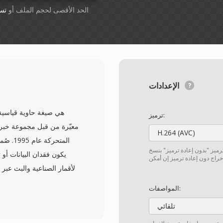
أسقِط الملفات هنا. 1 GB الحد الأقصى لحجم الملف أو
تس
الإعدادات
ترميز:
H.264 (AVC)
المتحر
لترميز "بدون إعادة ترميز" بنسخ
يكون فقدان البيانات أو ت
الأقمار الصناعية والبث عب
المواصفات:
التزامن والإشارة إلى الأخط
تلقائي
الاستقبال إعادة التزامن 