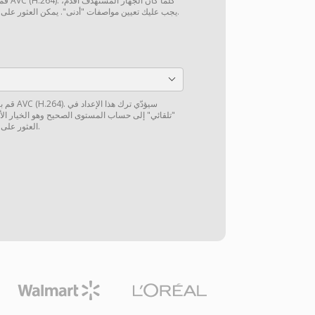
قم بتع
.
يجب عليك تعيين مواصفات "أدنى". يمكن العثور على
قم بتعيين
"تلقائي" إلى حساب المستوى الصحيح وهو الخيار ال
.
العثور على