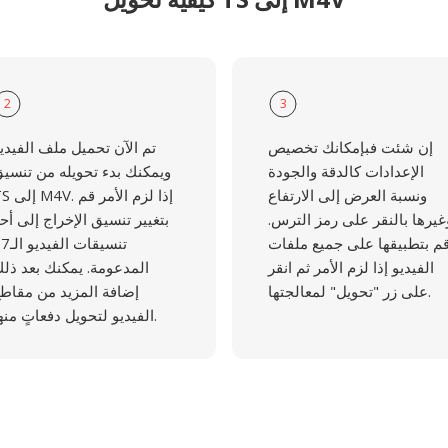
2
3
إن شئت فبإمكانك تخصيص
تم الآن تحميل ملف الفيدي
الإعدادات كالدقة والجودة
ويمكنك بدء تحويله من تنسي
ونسبة العرض إلى الارتفاع
TS إلى M4V. إذا لز
غيرها بالنقر على رمز الترس.
بتغيير تنسيق الإخراج إلى أح
م بتطبيقها على جميع ملفات
تنسيقات الفي
الفيديو إذا لزم الأمر ثم انقر
المدعومة. يمكنك بعد ذل
على زر "تحويل" لمعالجتها.
إضافة المزيد من مقاط
الفيديو لتحويل دفعاتٍ منها.