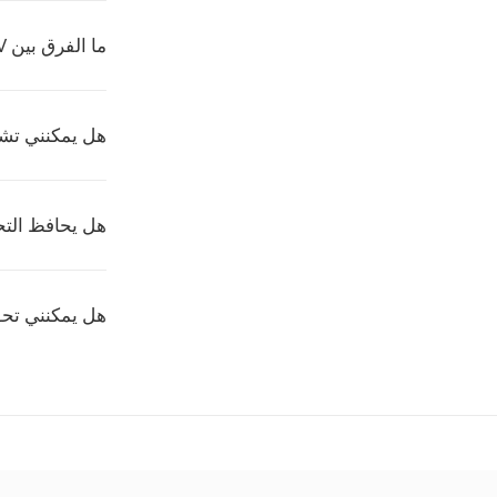
ما الفرق بين M4V وMP4؟
هل يمكنني تشغيل ملفات
هل يحافظ التح
هل يمكنني تحويل عدة ملف