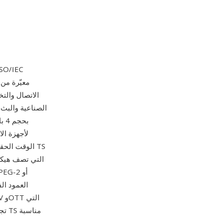
SO/IEC
الاتصال والتخ
بح
لأجهزة ال
الوقت الحقي
H.264 أو HEVC إلى جانب صوت AAC 