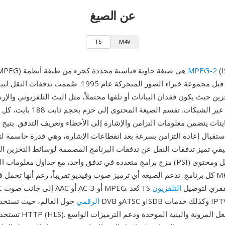
عن الصيغ
TS
M4V
(I
MPEG-2
TS (تدفق نقل MPEG) هي صيغة حاوية قياسية محددة كجزء من طبقة أنظمة
زين حيث يكون فقدان البيانات أو تلفها محتملاً، مثل البث التلفزيوني والإر
الصناعية والبث عبر الشبكات. تقسم الصيغ
جم 4 بايتات يتضمن معلومات التزامن والإشارة إلى الأخطاء وتعريف التدفق. يتيح
استقبال إعادة التزامن بسرعة بعد انقطاعات الإشارة، وهي قدرة حاسمة 
قي تميز تدفقات النقل عن تدفقات البرنامج المصممة لوسائط التخزين الموثو
مزج برامج متعددة في تدفق واحد، مع جداول معلومات البرنامج المحددة (PSI) ا
كل برنامج. تدعم الصيغة أي ترميز صوت وفيديو تقريباً، رغم أنها تحمل في الغالب
أو AC-3 أو MPEG. تُعد TS العمود الفقري لتوصيل
التلفزيون
الرقمي
حول العالم، حيث تستخدمها معايير البث DVB وATSC وB
تستخدم البث المباشر TP (HLS