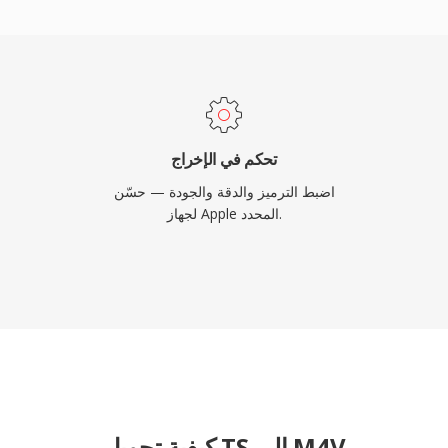
المحمية بسلاسة في معظم 
واستئجار الأفلام والمسلسلا
تحكم في الإخراج
اضبط الترميز والدقة والجودة — حسّن
لجهاز Apple المحدد.
كيفية تحويل TS إلى M4V