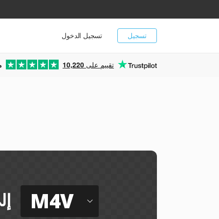
تسجيل
تسجيل الدخول
تقييم على
10,220
م
M4V
إل