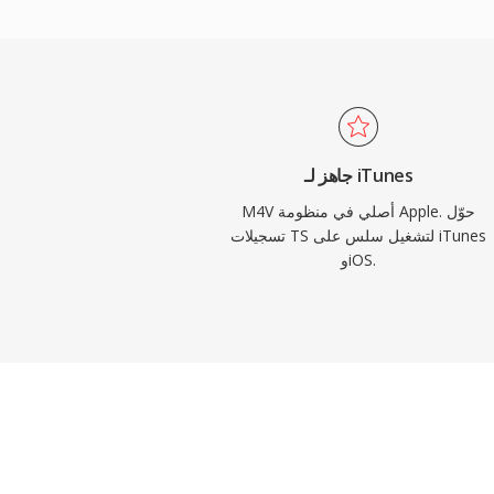
مشغلات الوسائط الرئيسية عبر جميع المنصات.
اكتسبت الصيغة زخماً كبيراً مع تحول متجر iTunes إلى منصة مهيمنة لشراء
ت التلفزيونية الرقمية. يعني التوافق مع منظومة
MP4 الأوسع أن تدفقات الفيديو والصوت داخل ملفات M4V الخالية من
DRM يمكن معالجتها بأي أداة تحرير أو تحويل حديثة تقريباً دون الحاجة إلى
تحويل.
جاهز لـ iTunes
M4V أصلي في منظومة Apple. حوّل
تسجيلات TS لتشغيل سلس على iTunes
وiOS.