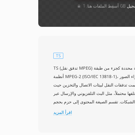
جيل
TS
TS (تدفق نقل MPEG) هي صيغة حاوية قياسية محددة كجزء من طبقة
أنظمة MPEG-2 (ISO/IEC 13818-1)، معيّرة من قبل مجموعة خبراء الصور
كة عام 1995. صُممت تدفقات النقل لبيئات الاتصال والتخزين حيث
لفها محتملاً، مثل البث التلفزيوني والإرسال عبر
ر الشبكات. تقسم الصيغة المحتوى إلى حزم بحجم
ثابت 188 بايت، كل منها يحمل رأساً بحجم 4 بايتات يتضمن معلومات
اقرأ المزيد
اء وتعريف التدفق. يتيح هيكل الحزم هذا لأجهزة
بسرعة بعد انقطاعات الإشارة، وهي قدرة حاسمة