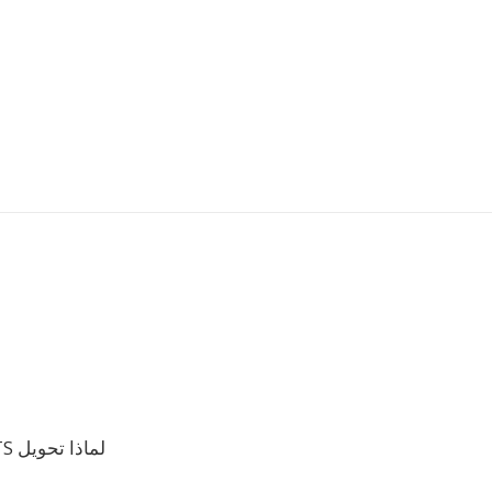
لماذا تحويل TS إلى M4V؟