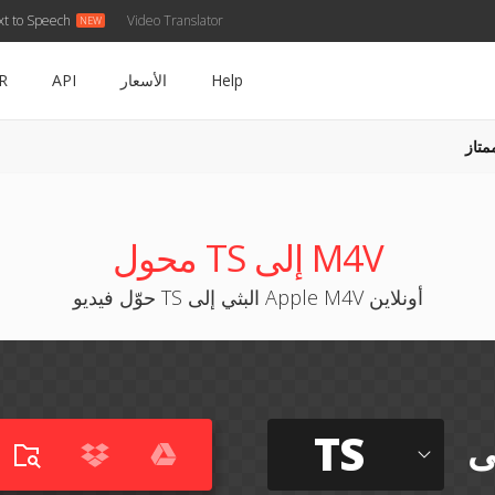
xt to Speech
Video Translator
Help
الأسعار
API
R
متاز
محول TS إلى M4V
حوّل فيديو TS البثي إلى Apple M4V أونلاين
TS
ى