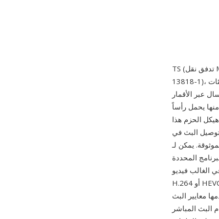
13818-1)، معيّرة من قبل مجموعة خبراء الصور المتحركة عام 1995. صُممت تدفقات النقل لبيئات
سال عبر الأقمار
ة المحتوى إلى حزم بحجم ثابت 188 بايت، كل منها يحمل رأساً
 هيكل الحزم هذا
لتوصيل البث في
قة. يمكن لـ TS
لتي تصف هيكل ومحتوى
 فيديو MPEG-2 أو
ISD وكذلك خدمات IPTV وOTT التي
HT). تجعل المرونة والبنية الموحدة ودعم الترميزات الواسع TS مناسبة