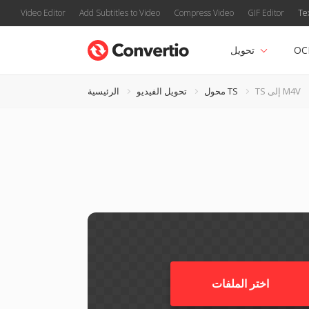
Video Editor
Add Subtitles to Video
Compress Video
GIF Editor
Te
OC
تحويل
TS إلى M4V
محول TS
تحويل الفيديو
الرئيسية
اختر الملفات