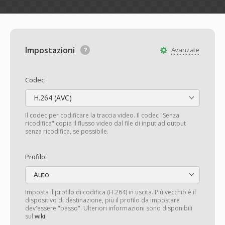
Impostazioni
Avanzate
Codec:
H.264 (AVC)
Il codec per codificare la traccia video. Il codec "Senza
ricodifica" copia il flusso video dal file di input ad output
senza ricodifica, se possibile.
Profilo:
Auto
Imposta il profilo di codifica (H.264) in uscita. Più vecchio è il
dispositivo di destinazione, più il profilo da impostare
dev'essere "basso". Ulteriori informazioni sono disponibili
sul
wiki
.