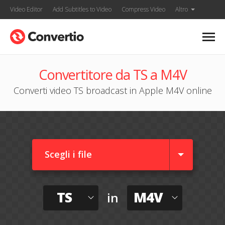
Video Editor
Add Subtitles to Video
Compress Video
Altro
Convertitore da TS a M4V
Converti video TS broadcast in Apple M4V online
Scegli i file
TS
M4V
in