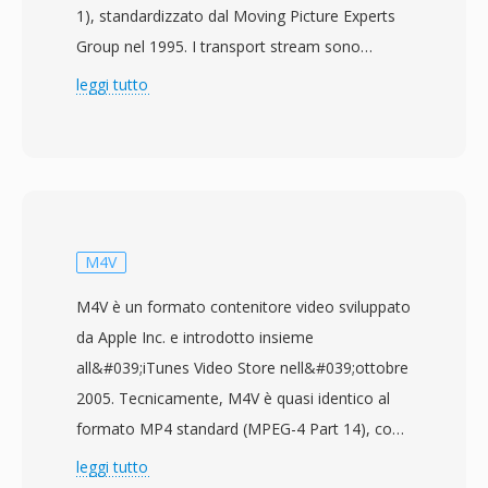
1), standardizzato dal Moving Picture Experts
Group nel 1995. I transport stream sono
progettati per ambienti di comunicazione e
leggi tutto
archiviazione dove la perdita o il
danneggiamento dei dati è possibile, come la
trasmissione televisiva, la trasmissione
satellitare e lo streaming di rete. Il formato
suddivide il contenuto in pacchetti a
dimensione fissa di 188 byte, ciascuno con
M4V
un&#039;intestazione di 4 byte contenente
M4V è un formato contenitore video sviluppato
informazioni di sincronizzazione, indicazione di
da Apple Inc. e introdotto insieme
errore e identificazione del flusso. Questa
all&#039;iTunes Video Store nell&#039;ottobre
struttura a pacchetti consente ai ricevitori di
2005. Tecnicamente, M4V è quasi identico al
risincronizzarsi rapidamente dopo interruzioni
formato MP4 standard (MPEG-4 Part 14), con
del segnale, una capacità critica per la
la distinzione principale nella protezione
leggi tutto
distribuzione broadcast in tempo reale che