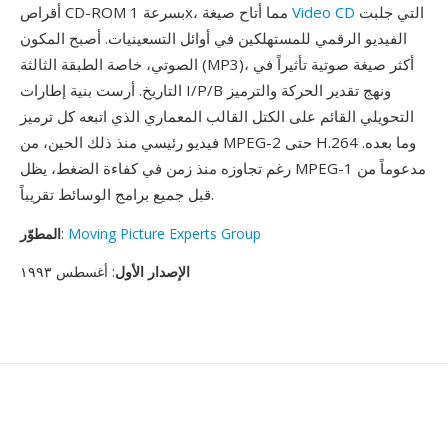
التي جلبت
Video CD
أقراص CD-ROM بسرعة 1x، مما أتاح صيغة
الفيديو الرقمي للمستهلكين في أوائل التسعينيات. أصبح المكون
الصوتي، خاصة الطبقة الثالثة (MP3)، أكثر صيغة صوتية تأثيراً في
التاريخ. أرست بنية إطارات I/P/B ونهج تقدير الحركة والترميز
التحويلي القائم على الكتل القالب المعماري الذي اتبعه كل ترميز
فيديو رئيسي منذ ذلك الحين، من MPEG-2 حتى H.264 وما بعده.
رغم تجاوزه منذ زمن في كفاءة الضغط، يظل MPEG-1 مدعوماً من
قبل جميع برامج الوسائط تقريباً.
Moving Picture Experts Group
:
المطوّر
الإصدار الأول
: أغسطس ١٩٩٣