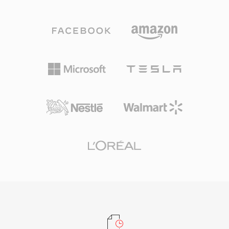
— ضيق النطاق عند 8 كيلوهرتز، وواسع النطاق عند
القالب المعماري الذي اتبعه كل ترميز فيديو رئيسي
16 كيلوهرتز، وفائق الاتساع عند 32 كيلوهرتز — مع
منذ ذلك الحين، من MPEG-2 حتى H.264 وما بعده.
ترميز بمعدل بت متغير يتكيف آنياً مع تعقيد الكلام. من
رغم تجاوزه منذ زمن في كفاءة الضغط، يظل MPEG-
أبرز مزاياه طبيعته الخالية من براءات الاختراع
1 مدعوماً من قبل جميع برامج الوسائط تقريباً.
والمرخصة بترخيص BSD، مما أتاح للمطورين تضمينه
بحرية في المنتجات التجارية والمفتوحة المصدر. يجمع
Speex أيضاً إلغاء الصدى الصوتي وكبت الضوضاء
والتحكم التلقائي في الكسب، وهي ميزات تفوّضها
المرمّزات المنافسة عادةً لمكتبات خارجية. رغم أن
مبتكريه يوصون رسمياً بـ Opus كخليفة منذ 2012،
يظل Speex منتشراً في أنظمة VoIP القديمة
والتسجيلات المؤرشفة والأجهزة المدمجة حيث لا تزال
بصمة مفكّك الترميز الخفيفة ذات قيمة.