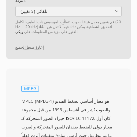
التردد:
تلقائي (لا تغيير)
قم بتعيين معدل عينة الصوت. تتطلّب الموسيقى ذات الطيف الكامل (20
Hz — 20 kHz) قيماً لا تقل عن 44.1 kHz لتحقيق الشفافية. يمكن
.
العثور على مزيد من المعلومات على
ويكي
إعادة ضبط الجميع
MPEG
MPEG (MPEG-1) هو معيار أساسي لضغط الفيديو
والصوت نُشر في أغسطس 1993 من قبل مجموعة
خبراء الصور المتحركة كـ ISO/IEC 11172. كان أول
معيار دولي للضغط بفقدان للصور المتحركة والصوت
المرتبط بها، حيث أرسى مبادئ وتقنيات أثرت فعلياً