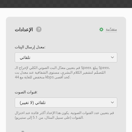
الإعدادات
متقدّمة
معدل إرسال البِتات:
تلقائي
قم بتعيين معدّل البت الصوتي الكلي لإخراج الـ Speex. يبلغ Speex،
المُصمَّم لتشفير الكلام البشري، مستوى الشفافية عند معدل بت
منخفض للغاية مع 44 kbps كحد أقصى.
قنوات الصوت:
تلقائي (لا تغيير)
قم بتعيين عدد القنوات الصوتية. يكون هذا الإعداد أكثر فائدة عند اختزال
القنوات (على سبيل المثال، من 5.1 إلى ستيريو).