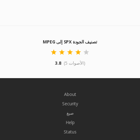
MPEG إلى SPX تصنيف الجودة
(5 الأصوات)
3.8
About
Security
صيغ
Help
Status