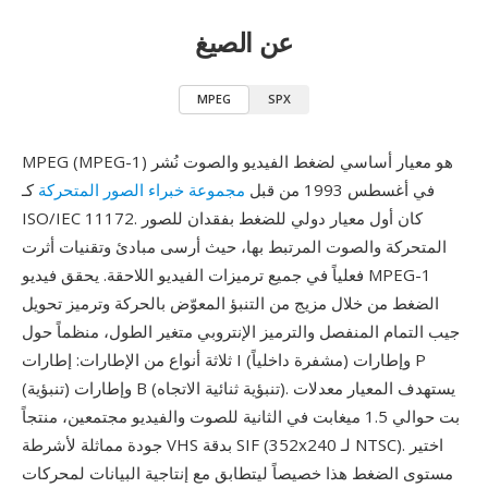
عن الصيغ
MPEG
SPX
MPEG (MPEG-1) هو معيار أساسي لضغط الفيديو والصوت نُشر
في أغسطس 1993 من قبل
مجموعة خبراء الصور المتحركة
كـ
ISO/IEC 11172. كان أول معيار دولي للضغط بفقدان للصور
المتحركة والصوت المرتبط بها، حيث أرسى مبادئ وتقنيات أثرت
فعلياً في جميع ترميزات الفيديو اللاحقة. يحقق فيديو MPEG-1
الضغط من خلال مزيج من التنبؤ المعوّض بالحركة وترميز تحويل
جيب التمام المنفصل والترميز الإنتروبي متغير الطول، منظماً حول
ثلاثة أنواع من الإطارات: إطارات I (مشفرة داخلياً) وإطارات P
(تنبؤية) وإطارات B (تنبؤية ثنائية الاتجاه). يستهدف المعيار معدلات
بت حوالي 1.5 ميغابت في الثانية للصوت والفيديو مجتمعين، منتجاً
جودة مماثلة لأشرطة VHS بدقة SIF (352x240 لـ NTSC). اختير
مستوى الضغط هذا خصيصاً ليتطابق مع إنتاجية البيانات لمحركات