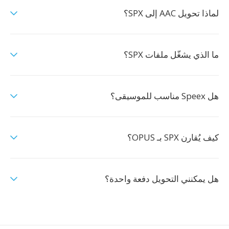
لماذا تحويل AAC إلى SPX؟
ما الذي يشغّل ملفات SPX؟
هل Speex مناسب للموسيقى؟
كيف يُقارن SPX بـ OPUS؟
هل يمكنني التحويل دفعة واحدة؟