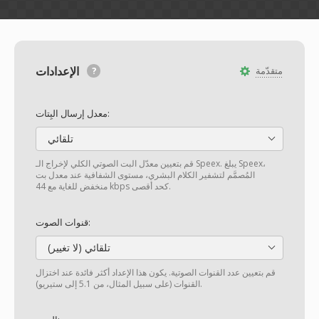
الإعدادات
متقدّمة
معدل إرسال البِتات:
تلقائي
قم بتعيين معدّل البت الصوتي الكلي لإخراج الـ Speex. يبلغ Speex،
المُصمَّم لتشفير الكلام البشري، مستوى الشفافية عند معدل بت
منخفض للغاية مع 44 kbps كحد أقصى.
قنوات الصوت:
تلقائي (لا تغيير)
قم بتعيين عدد القنوات الصوتية. يكون هذا الإعداد أكثر فائدة عند اختزال
القنوات (على سبيل المثال، من 5.1 إلى ستيريو).