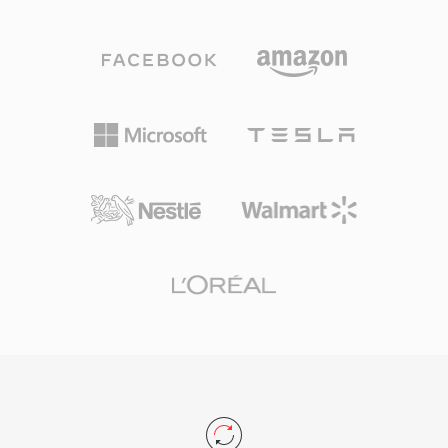
— ضيق النطاق عند 8 كيلوهرتز، وواسع النطاق عند
16 كيلوهرتز، وفائق الاتساع عند 32 كيلوهرتز — مع
ترميز بمعدل بت متغير يتكيف آنياً مع تعقيد الكلام. من
أبرز مزاياه طبيعته الخالية من براءات الاختراع
والمرخصة بترخيص BSD، مما أتاح للمطورين تضمينه
بحرية في المنتجات التجارية والمفتوحة المصدر. يجمع
Speex أيضاً إلغاء الصدى الصوتي وكبت الضوضاء
والتحكم التلقائي في الكسب، وهي ميزات تفوّضها
المرمّزات المنافسة عادةً لمكتبات خارجية. رغم أن
مبتكريه يوصون رسمياً بـ Opus كخليفة منذ 2012،
يظل Speex منتشراً في أنظمة VoIP القديمة
والتسجيلات المؤرشفة والأجهزة المدمجة حيث لا تزال
بصمة مفكّك الترميز الخفيفة ذات قيمة.