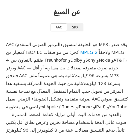
عن الصيغ
AAC
SPX
AAC (الترميز الصوتي المتقدم) هو الخليفة لتنسيق MP3، وقد صدر
ولاحقاً MPEG-
MPEG-2
كمعيار من ISO/IEC كجزء من مواصفات
4. صُمّم بالتعاون بين Fraunhofer وDolby وSony وNokia وAT&T،
ويوفر AAC جودة صوت متفوقة بمعدلات بت مساوية أو أقل —
فتدفق AAC بسرعة 96 كيلوبت/ثانية يضاهي عموماً ملف MP3
بسرعة 128 كيلوبت/ثانية من حيث الجودة المدركة. يستفيد هذا
المرمّز من تحويل جيب التمام المنفصل المعدّل مع نمذجة نفسية
صوتية متقدمة وتشكيل الضوضاء الزمني. يعمل AAC كتنسيق صوتي
افتراضي في منظومة Apple (iTunes وiPhone وiPad) وYouTube
والعديد من خدمات البث. أولى مزاياه كفاءة الضغط الممتازة —
صوت عالي الدقة باستخدام مساحة تخزين وعرض نطاق أقل بكثير.
ثانياً، يدعم التنسيق معدلات عينة من 8 كيلوهرتز إلى 96 كيلوهرتز