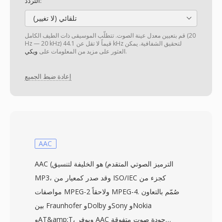
التردد:
تلقائي (لا تغيير)
قم بتعيين معدل عينة الصوت. تتطلّب الموسيقى ذات الطيف الكامل (20
Hz — 20 kHz) قيماً لا تقل عن 44.1 kHz لتحقيق الشفافية. يمكن
.
العثور على مزيد من المعلومات على
ويكي
إعادة ضبط الجميع
AAC
AAC (الترميز الصوتي المتقدم) هو الخليفة لتنسيق
MP3، وقد صدر كمعيار من ISO/IEC كجزء من
مواصفات MPEG-2 ولاحقاً MPEG-4. صُمّم بالتعاون
بين Fraunhofer وDolby وSony وNokia
وAT&amp;T، ويوفر AAC جودة صوت متفوقة