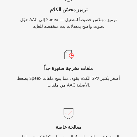
ترميز محسّن للكلام
حوّل AAC إلى Speex — ترميز مهندَس خصيصاً لتشغيل
صوت واضح بمعدلات بت منخفضة للغاية.
ملفات مخرجة صغيرة جداً
يضغط Speex الكلام بقوة، مما ينتج ملفات SPX أصغر بكثير
من ملفات AAC الأصلية.
معالجة خاصة
تُحذف ملفات AAC المرفوعة بعد التحويل، وتُزال مخرجات