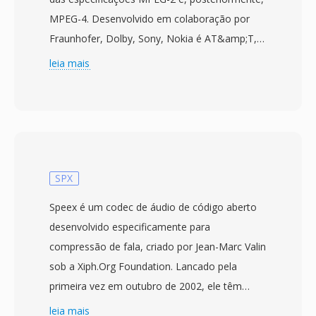
MPEG-4. Desenvolvido em colaboração por
Fraunhofer, Dolby, Sony, Nokia é AT&amp;T, o
AAC oferece qualidade sonora superior com
leia mais
taxas de bits equivalentes ou menores — um
fluxo AAC de 96 kbps geralmente equivale a
um arquivo MP3 de 128 kbps em qualidade
perceptual. O codec utiliza uma transformada
discreta de cosseno modificada combinada
com modelagem psicoacustica avançada é
SPX
moldagem temporal de ruido. O AAC é o
Speex é um codec de áudio de código aberto
formato de áudio padrão do ecossistema
desenvolvido especificamente para
Apple (iTunes, iPhone, iPad), do YouTube é de
compressão de fala, criado por Jean-Marc Valin
diversos serviços de streaming. Sua primeira
sob a Xiph.Org Foundation. Lancado pela
vantagem é a excelente eficiência de
primeira vez em outubro de 2002, ele têm
compressão — áudio de alta fidelidade usando
como alvo voz sobre IP, conferencias é
leia mais
significativamente menos armazenamento é