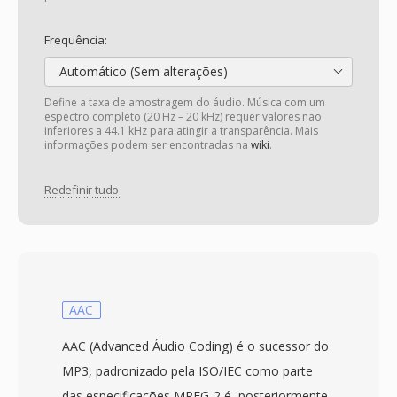
Frequência:
Automático (Sem alterações)
Define a taxa de amostragem do áudio. Música com um
espectro completo (20 Hz – 20 kHz) requer valores não
inferiores a 44.1 kHz para atingir a transparência. Mais
informações podem ser encontradas na
wiki
.
Redefinir tudo
AAC
AAC (Advanced Áudio Coding) é o sucessor do
MP3, padronizado pela ISO/IEC como parte
das especificações MPEG-2 é, posteriormente,