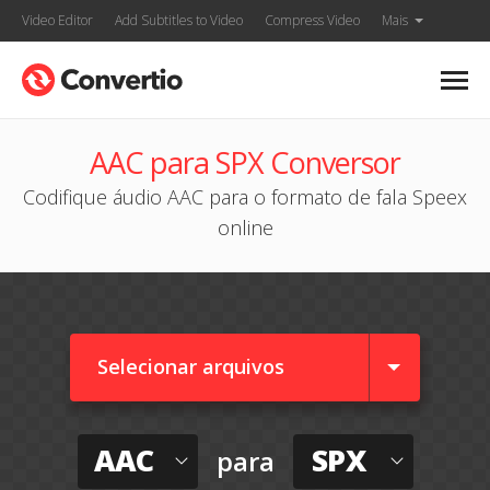
Video Editor
Add Subtitles to Video
Compress Video
Mais
AAC para SPX Conversor
Codifique áudio AAC para o formato de fala Speex
online
Selecionar arquivos
AAC
SPX
para