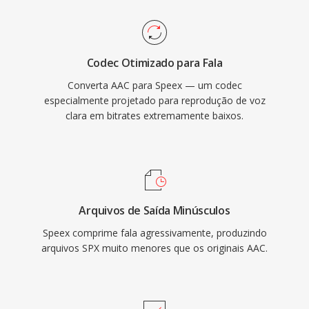
também inclui cancelamento de eco acustico,
supressao de ruido é controle automático de
ganho, recursos que codecs rivais
Codec Otimizado para Fala
normalmente delegam a bibliotecas externas.
Converta AAC para Speex — um codec
Embora seus criadores recomendem
especialmente projetado para reprodução de voz
oficialmente o Opus como sucessor desde
clara em bitrates extremamente baixos.
2012, o Speex permanece implantado em
sistemas VoIP legados, gravações arquivadas é
dispositivos embarcados onde seu
decodificador leve ainda é valorizado.
Arquivos de Saída Minúsculos
Speex comprime fala agressivamente, produzindo
arquivos SPX muito menores que os originais AAC.