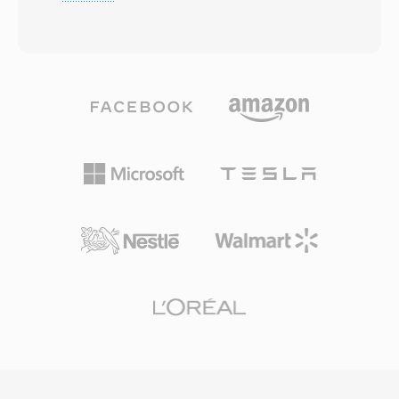
qualquer cenário onde a palavra falada precisa
largura de banda. Segundo, o formato suporta
viajar de forma eficiente pela rede. Os arquivos
taxas de amostragem de 8 kHz a 96 kHz é até
SPX envolvem áudio codificado em Speex
48 canais, atendendo desde chamadas de voz
dentro de um container Ogg, combinando a
até som surround. Terceiro, a ampla adoção
otimizacao de fala do codec com às
pela indústria, incluindo a Apple é outros,
capacidades de streaming do Ogg. Três taxas
garante que praticamente todos os
de amostragem são suportadas — banda
dispositivos, navegadores é reprodutores de
estreita a 8 kHz, banda larga a 16 kHz é banda
mídia modernos reproduzam conteúdo AAC
ultra-larga a 32 kHz — juntamente com
nativamente, sem plugins adicionais.
codificação de taxa de bits variável que se
adapta em tempo real a complexidade da fala.
Uma vantagem de destaque é sua natureza
livre de patentes é licenciada sob BSD, que
permitiu que desenvolvedores o
incorporassem livremente em produtos
comerciais é de código aberto. O Speex