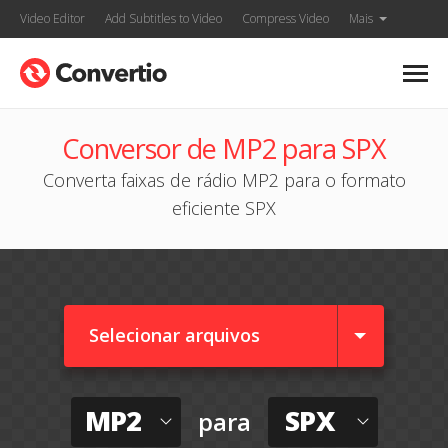
Video Editor
Add Subtitles to Video
Compress Video
Mais
Conversor de MP2 para SPX
Converta faixas de rádio MP2 para o formato
eficiente SPX
Selecionar arquivos
MP2
SPX
para