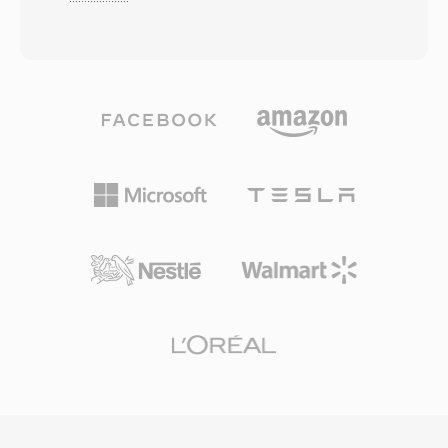
qualquer cenário onde a palavra falada precisa
DVB, o rádio digital DAB é o padrão de
viajar de forma eficiente pela rede. Os arquivos
filmadora HDV todos determinam ou preferem
SPX envolvem áudio codificado em Speex
MP2. A latencia do codificador também é mais
dentro de um container Ogg, combinando a
curta, uma característica importante para
otimizacao de fala do codec com às
transmissoes ao vivo onde a sincronizacao
capacidades de streaming do Ogg. Três taxas
labial é relevante. Três vantagens mantém o
de amostragem são suportadas — banda
MP2 pertinente décadas após a padronizacao:
estreita a 8 kHz, banda larga a 16 kHz é banda
degradação graciosa sob erros de transmissão
ultra-larga a 32 kHz — juntamente com
vital para sinais over-the-air, atraso mínimo de
codificação de taxa de bits variável que se
codificação adequado para cadeias de
adapta em tempo real a complexidade da fala.
transmissão em tempo real é aceitacao
Uma vantagem de destaque é sua natureza
regulatoria enraizada em estruturas de
livre de patentes é licenciada sob BSD, que
transmissão europeias é asiaticas.
permitiu que desenvolvedores o
incorporassem livremente em produtos
comerciais é de código aberto. O Speex