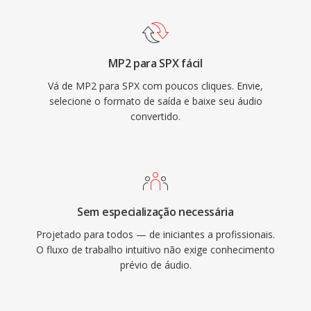
também inclui cancelamento de eco acustico,
supressao de ruido é controle automático de
ganho, recursos que codecs rivais
MP2 para SPX fácil
normalmente delegam a bibliotecas externas.
Vá de MP2 para SPX com poucos cliques. Envie,
Embora seus criadores recomendem
selecione o formato de saída e baixe seu áudio
oficialmente o Opus como sucessor desde
convertido.
2012, o Speex permanece implantado em
sistemas VoIP legados, gravações arquivadas é
dispositivos embarcados onde seu
decodificador leve ainda é valorizado.
Sem especialização necessária
Projetado para todos — de iniciantes a profissionais.
O fluxo de trabalho intuitivo não exige conhecimento
prévio de áudio.