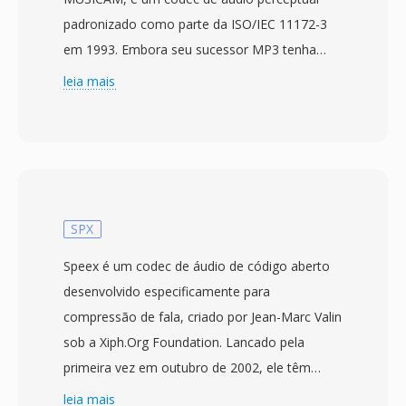
padronizado como parte da ISO/IEC 11172-3
em 1993. Embora seu sucessor MP3 tenha
capturado os holofotes do consumidor, o MP2
leia mais
conquistou um nicho duravel em transmissoes
profissionais que mantém até hoje. O codec
divide o áudio em 32 sub-bandas por meio de
um banco de filtros polifasico, aplica um
modelo psicoacustico para determinar limiares
de mascaramento é, em seguida, quantiza é
SPX
codifica cada sub-banda com Huffman.
Speex é um codec de áudio de código aberto
Implantacoes de transmissão típicas usam
desenvolvido especificamente para
192-384 kbps para estéreo, produzindo
compressão de fala, criado por Jean-Marc Valin
qualidade transparente com menor
sob a Xiph.Org Foundation. Lancado pela
complexidade de codificador é melhor
primeira vez em outubro de 2002, ele têm
resiliencia a erros que a Layer III. Essas
como alvo voz sobre IP, conferencias é
leia mais
propriedades explicam por que a televisão