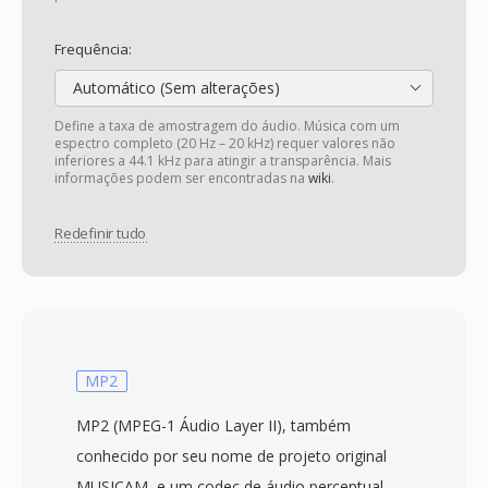
Frequência:
Automático (Sem alterações)
Define a taxa de amostragem do áudio. Música com um
espectro completo (20 Hz – 20 kHz) requer valores não
inferiores a 44.1 kHz para atingir a transparência. Mais
informações podem ser encontradas na
wiki
.
Redefinir tudo
MP2
MP2 (MPEG-1 Áudio Layer II), também
conhecido por seu nome de projeto original
MUSICAM, e um codec de áudio perceptual