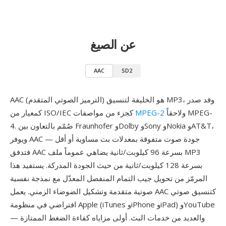
عن الصيغ
AAC
SD2
AAC (الترميز الصوتي المتقدم) هو الخليفة لتنسيق MP3، وقد صدر
ولاحقاً MPEG-
MPEG-2
كمعيار من ISO/IEC كجزء من مواصفات
4. صُمّم بالتعاون بين Fraunhofer وDolby وSony وNokia وAT&T،
ويوفر AAC جودة صوت متفوقة بمعدلات بت مساوية أو أقل —
فتدفق AAC بسرعة 96 كيلوبت/ثانية يضاهي عموماً ملف MP3
بسرعة 128 كيلوبت/ثانية من حيث الجودة المدركة. يستفيد هذا
المرمّز من تحويل جيب التمام المنفصل المعدّل مع نمذجة نفسية
صوتية متقدمة وتشكيل الضوضاء الزمني. يعمل AAC كتنسيق صوتي
افتراضي في منظومة Apple (iTunes وiPhone وiPad) وYouTube
والعديد من خدمات البث. أولى مزاياه كفاءة الضغط الممتازة —