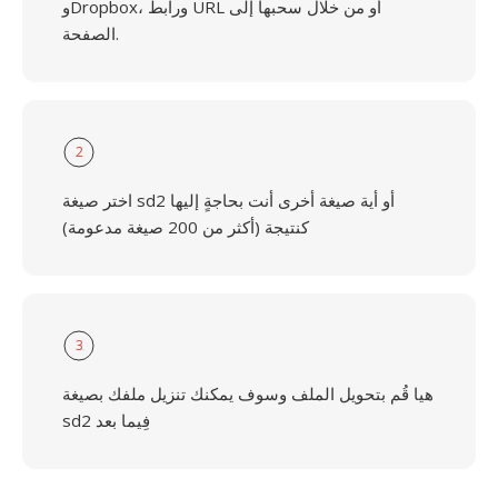
وDropbox، ورابط URL أو من خلال سحبها إلى
الصفحة.
2
اختر صيغة sd2 أو أية صيغة أخرى أنت بحاجةٍ إليها
كنتيجة (أكثر من 200 صيغة مدعومة)
3
هيا قُم بتحويل الملف وسوف يمكنك تنزيل ملفك بصيغة
sd2 فِيما بعد