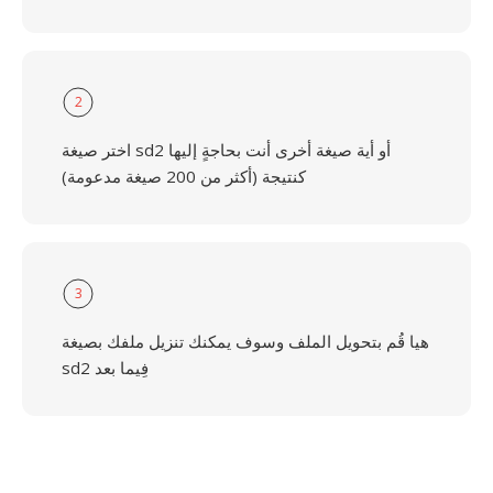
2
اختر صيغة sd2 أو أية صيغة أخرى أنت بحاجةٍ إليها
كنتيجة (أكثر من 200 صيغة مدعومة)
3
هيا قُم بتحويل الملف وسوف يمكنك تنزيل ملفك بصيغة
sd2 فِيما بعد