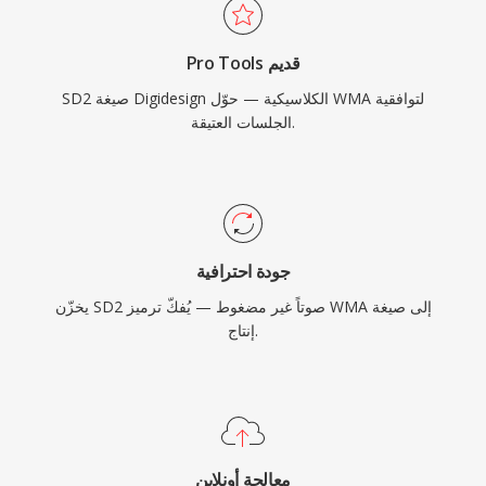
Pro Tools قديم
SD2 صيغة Digidesign الكلاسيكية — حوّل WMA لتوافقية
الجلسات العتيقة.
جودة احترافية
يخزّن SD2 صوتاً غير مضغوط — يُفكّ ترميز WMA إلى صيغة
إنتاج.
معالجة أونلاين