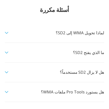
أسئلة مكررة
لماذا تحويل WMA إلى SD2؟
ما الذي يفتح SD2؟
هل لا يزال SD2 مستخدماً؟
هل يستورد Pro Tools ملفات WMA؟