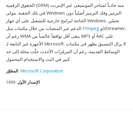
الحقوق الرقمية (DRM) منه جاذباً لمتاجر الموسيقى عبر الإنترنت
في تلك الحقبة. يتولى Windows الترميز وفك الترميز أصلياً دون
الحاجة لبرامج خارجية للتشغيل على أي جهاز Windows. تحسّن
وGStreamer،
FFmpeg
الدعم عبر المنصات من خلال مكتبات مثل
رغم أن WMA يبقى أقل توافقاً عالمياً من MP3 أو AAC على
الأجهزة غير التابعة لـ Microsoft. لا يزال التنسيق يظهر في مكتبات
الوسائط القديمة، رغم أن المرمّزات الأحدث حلّت محله إلى حد
كبير في البث والاستخدام المحمول.
Microsoft Corporation
:
المطوّر
الإصدار الأول
: 1999