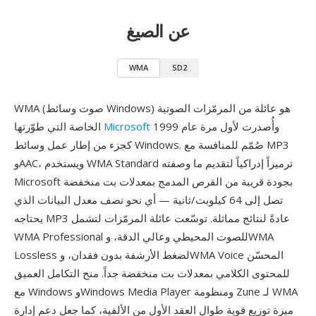
عن الصيغ
WMA
SD2
WMA (صوت وسائط Windows) هو عائلة من المرمّزات الصوتية
وأُصدرت لأول مرة عام 1999
Microsoft
الخاصة التي طوّرتها
كجزء من إطار عمل وسائط Windows. صُمّم للمنافسة مع MP3
وAAC، ويستخدم WMA Standard ترميزاً إدراكياً لتقديم ما وصفته
Microsoft بجودة قريبة من القرص المدمج بمعدلات بت منخفضة
تصل إلى 64 كيلوبت/ثانية — أي نحو نصف معدل البيانات الذي
يحتاجه MP3 عادةً لنتائج مماثلة. توسّعت عائلة المرمّزات لتشمل
WMA Professional للصوت المحيطي وعالي الدقة، وWMA
Lossless لضغط الأرشفة بدون فقدان، وWMA Voice المحسّن
للمحتوى الكلامي بمعدلات بت منخفضة جداً. منح التكامل العميق
مع Windows وWindows Media Player ومنظومة Zune لـ WMA
ميزة توزيع قوية طوال العقد الأول من الألفية، كما جعل دعم إدارة