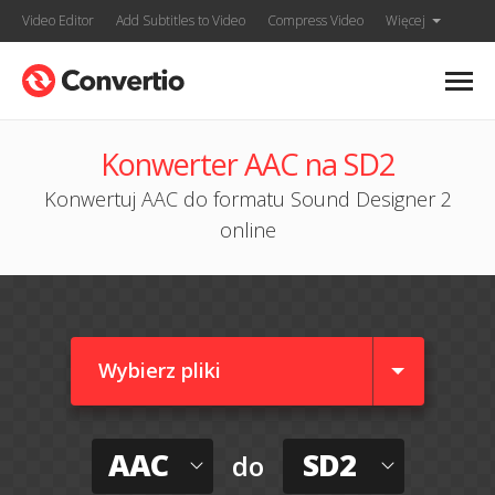
Video Editor
Add Subtitles to Video
Compress Video
Więcej
Konwerter AAC na SD2
Konwertuj AAC do formatu Sound Designer 2
online
Wybierz pliki
AAC
SD2
do