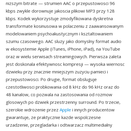
nizszym bitrate — strumien AAC o przepustowosci 96
kbps zwykle dorownuje jakoscia plikowi MP3 przy 128
kbps. Kodek wykorzystuje zmodyfikowana dyskretna
transformate kosinusowa w polaczeniu z zaawansowanym
modelowaniem psychoakustycznym i ksztaltowaniem
szumu czasowego. AAC sluzy jako domyslny format audio
w ekosystemie Apple (iTunes, iPhone, iPad), na YouTube
oraz w wielu serwisach streamingowych. Pierwsza zaleta
jest doskonala efektywnosc kompresji — wysoka wiernosc
dzwieku przy znacznie mniejszym zuzyciu pamieci i
przepustowosci. Po drugie, format obsluguje
czestotliwosci probkowania od 8 kHz do 96 kHz oraz do
48 kanalow, co pozwala na zastosowania od rozmow
glosowych po dzwiek przestrzenny surround. Po trzecie,
szerokie wdrozenie przez
Apple
i innych producentow
gwarantuje, ze praktycznie kazde wspolczesne
urzadzenie, przegladarka i odtwarzacz multimedialny