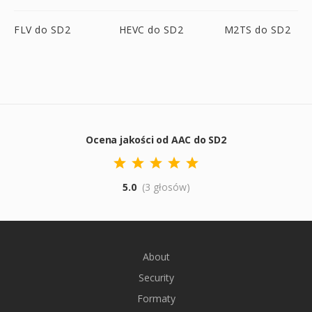
FLV do SD2
HEVC do SD2
M2TS do SD2
Ocena jakości od AAC do SD2
5.0
(3 głosów)
About
Security
Formaty