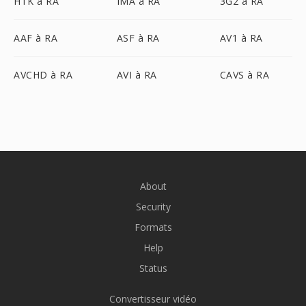
HTK à RA
IMA à RA
3G2 à RA
AAF à RA
ASF à RA
AV1 à RA
AVCHD à RA
AVI à RA
CAVS à RA
About
Security
Formats
Help
Status
Convertisseur vidéo