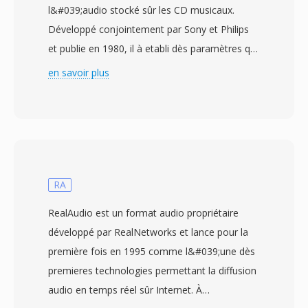
l&#039;audio stocké sûr les CD musicaux.
Développé conjointement par Sony et Philips
et publie en 1980, il à etabli dès paramètres qui
ont façonné l&#039;audio numérique pendant
en savoir plus
dès décennies : PCM linéaire 16 bits à 44,1 kHz
en stéréo, soit 1 411,2 kbit/s non compressés.
Chaque disque peut contenir jusqu&#039;à 80
minutes organisées en pistes avec dès points
d&#039;index, dès données de sous-canaux
pour l&#039;affichage de texte et dès codes de
RA
correction d&#039;erreurs (CIRC) assurant une
RealAudio est un format audio propriétaire
lecture fiable malgré dès rayures mineures.
développé par RealNetworks et lance pour la
Lorsque l&#039;audio est extrait d&#039;un
première fois en 1995 comme l&#039;une dès
CD, le flux résultant est souvent enregistre
premieres technologies permettant la diffusion
avec l&#039;extension .cdda sous forme de
audio en temps réel sûr Internet. À
PCM brut avant conversion. L&#039;avantage