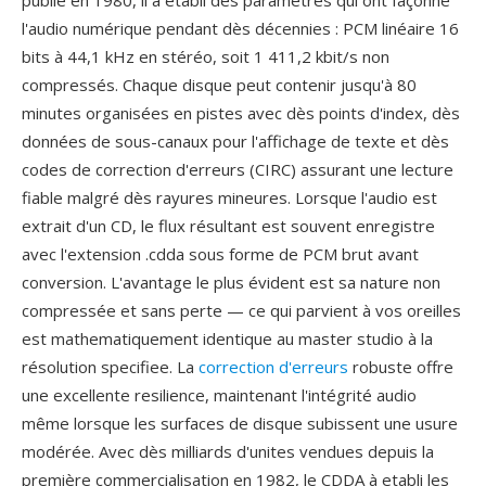
publie en 1980, il à etabli dès paramètres qui ont façonné
l'audio numérique pendant dès décennies : PCM linéaire 16
bits à 44,1 kHz en stéréo, soit 1 411,2 kbit/s non
compressés. Chaque disque peut contenir jusqu'à 80
minutes organisées en pistes avec dès points d'index, dès
données de sous-canaux pour l'affichage de texte et dès
codes de correction d'erreurs (CIRC) assurant une lecture
fiable malgré dès rayures mineures. Lorsque l'audio est
extrait d'un CD, le flux résultant est souvent enregistre
avec l'extension .cdda sous forme de PCM brut avant
conversion. L'avantage le plus évident est sa nature non
compressée et sans perte — ce qui parvient à vos oreilles
est mathematiquement identique au master studio à la
résolution specifiee. La
correction d'erreurs
robuste offre
une excellente resilience, maintenant l'intégrité audio
même lorsque les surfaces de disque subissent une usure
modérée. Avec dès milliards d'unites vendues depuis la
première commercialisation en 1982, le CDDA à etabli les