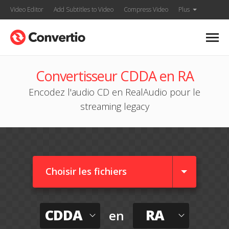
Video Editor
Add Subtitles to Video
Compress Video
Plus
Convertisseur CDDA en RA
Encodez l'audio CD en RealAudio pour le
streaming legacy
Choisir les fichiers
CDDA
RA
en