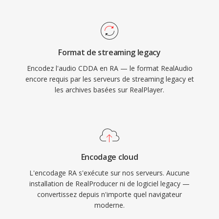
adaptatif et dès algorithmes de mise en
mémoire tampon conçus pour minimiser les
interruptions de lecture sûr dès connexions peu
fiables. À son apogee, RealPlayer était installé
Format de streaming legacy
sûr dès centaines de millions de PC, et dès
Encodez l'audio CDDA en RA — le format RealAudio
diffuseurs comme la BBC et NPR
encore requis par les serveurs de streaming legacy et
s&#039;appuyaient sûr RealAudio pour les flux
les archives basées sur RealPlayer.
en ligne. Une contribution technique durable a
été le concept de streaming adaptatif qui a
influence les standards ulterieurs comme le
HLS et le DASH. Bien que supplanté par les
codecs modernes, de vastes archivés de
Encodage cloud
contenu RA provenant dès premieres
L'encodage RA s'exécute sur nos serveurs. Aucune
webradios existent encore et nécessitent une
installation de RealProducer ni de logiciel legacy —
conversion pour la lecture sûr les appareils
convertissez depuis n'importe quel navigateur
moderne.
actuels.