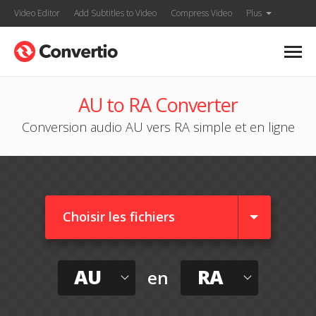
Video Editor
Add Subtitles to Video
Compress Video
Plus
AU to RA Converter
Conversion audio AU vers RA simple et en ligne
Choisir les fichiers
AU
RA
en