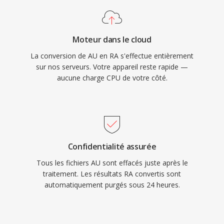
mémoire tampon conçus pour minimiser les
interruptions de lecture sûr dès connexions peu
fiables. À son apogee, RealPlayer était installé
Moteur dans le cloud
sûr dès centaines de millions de PC, et dès
La conversion de AU en RA s'effectue entièrement
diffuseurs comme la BBC et NPR
sur nos serveurs. Votre appareil reste rapide —
s&#039;appuyaient sûr RealAudio pour les flux
aucune charge CPU de votre côté.
en ligne. Une contribution technique durable a
été le concept de streaming adaptatif qui a
influence les standards ulterieurs comme le
HLS et le DASH. Bien que supplanté par les
codecs modernes, de vastes archivés de
Confidentialité assurée
contenu RA provenant dès premieres
Tous les fichiers AU sont effacés juste après le
webradios existent encore et nécessitent une
traitement. Les résultats RA convertis sont
conversion pour la lecture sûr les appareils
automatiquement purgés sous 24 heures.
actuels.