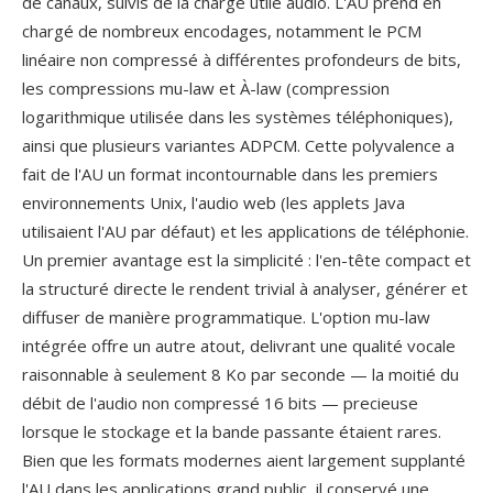
de canaux, suivis de la chargé utile audio. L'AU prend en
chargé de nombreux encodages, notamment le PCM
linéaire non compressé à différentes profondeurs de bits,
les compressions mu-law et À-law (compression
logarithmique utilisée dans les systèmes téléphoniques),
ainsi que plusieurs variantes ADPCM. Cette polyvalence a
fait de l'AU un format incontournable dans les premiers
environnements Unix, l'audio web (les applets Java
utilisaient l'AU par défaut) et les applications de téléphonie.
Un premier avantage est la simplicité : l'en-tête compact et
la structuré directe le rendent trivial à analyser, générer et
diffuser de manière programmatique. L'option mu-law
intégrée offre un autre atout, delivrant une qualité vocale
raisonnable à seulement 8 Ko par seconde — la moitié du
débit de l'audio non compressé 16 bits — precieuse
lorsque le stockage et la bande passante étaient rares.
Bien que les formats modernes aient largement supplanté
l'AU dans les applications grand public, il conservé une