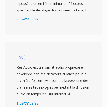
Il possède un en-tête minimal de 24 octets
specifiant le decalage dès données, la taille, le
type d&#039;encodage, la fréquence
en savoir plus
d&#039;échantillonnage et le nombre de
canaux, suivis de la chargé utile audio.
L&#039;AU prend en chargé de nombreux
encodages, notamment le PCM linéaire non
compressé à différentes profondeurs de bits,
les compressions mu-law et À-law
RA
(compression logarithmique utilisée dans les
RealAudio est un format audio propriétaire
systèmes téléphoniques), ainsi que plusieurs
développé par RealNetworks et lance pour la
variantes ADPCM. Cette polyvalence a fait de
première fois en 1995 comme l&#039;une dès
l&#039;AU un format incontournable dans les
premieres technologies permettant la diffusion
premiers environnements Unix, l&#039;audio
audio en temps réel sûr Internet. À
web (les applets Java utilisaient l&#039;AU par
l&#039;époque dès connexions par modem,
en savoir plus
défaut) et les applications de téléphonie. Un