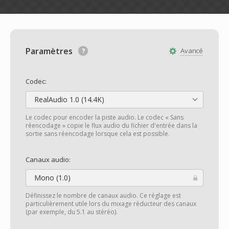
Paramètres
Avancé
Codec:
RealAudio 1.0 (14.4K)
Le codec pour encoder la piste audio. Le codec « Sans
réencodage » copie le flux audio du fichier d'entrée dans la
sortie sans réencodage lorsque cela est possible.
Canaux audio:
Mono (1.0)
Définissez le nombre de canaux audio. Ce réglage est
particulièrement utile lors du mixage réducteur des canaux
(par exemple, du 5.1 au stéréo).