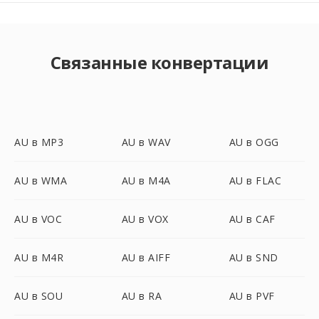
Связанные конвертации
AU в MP3
AU в WAV
AU в OGG
AU в WMA
AU в M4A
AU в FLAC
AU в VOC
AU в VOX
AU в CAF
AU в M4R
AU в AIFF
AU в SND
AU в SOU
AU в RA
AU в PVF