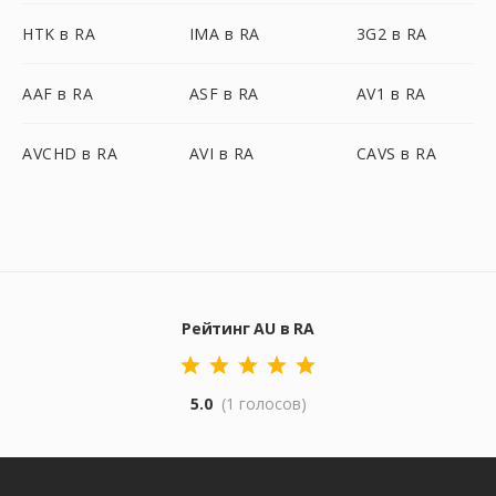
HTK в RA
IMA в RA
3G2 в RA
AAF в RA
ASF в RA
AV1 в RA
AVCHD в RA
AVI в RA
CAVS в RA
Рейтинг AU в RA
5.0
(1 голосов)