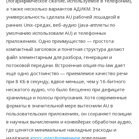
(логарифмическое сжатие, используемое в телефонии),
а также несколько вариантов АДИКМ. Эта
универсальность сделала AU рабочей лошадкой в
ранних Unix-средах, веб-аудио (Java-апплеты по
умолчанию использовали AU) и телефонных
приложениях. Одно преимущество — простота:
компактный заголовок и понятная структура делают
файл элементарным для разбора, генерации и
потоковой передачи. Встроенная опция mu-law даёт
ещё одно достоинство — приемлемое качество речи
при 8 КБ в секунду, вдвое меньше, чем у 16-битного
несжатого аудио, что было бесценно при дефиците
хранилища и полосы пропускания. Хотя современные
форматы в значительной мере вытеснили AU в
пользовательских приложениях, он сохраняет позиции
в научных вычислениях и конвейерах обработки аудио,
где ценятся минимальные накладные расходы и
надёжное
кросс-платформенное
поведение.