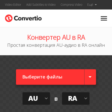
Video Editor
Add Subtitles to Video
Compress Video
Ещё
Конвертер AU в RA
Простая конвертация AU-аудио в RA онлайн
Выберите файлы
AU
RA
в