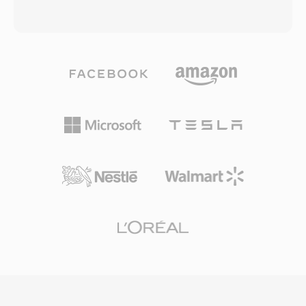
настоящей революцией — он позволял
файл элементарным для разбора, генерации
слушать аудио по мере загрузки, а не
и потоковой передачи. Встроенная опция
дожидаться полной передачи файла, что
mu-law даёт ещё одно достоинство —
было настоящим прорывом, когда
приемлемое качество речи при 8 КБ в
трёхминутная песня могла скачиваться 30
секунду, вдвое меньше, чем у 16-битного
минут. Формат прошёл через несколько
несжатого аудио, что было бесценно при
поколений кодеков: ранние версии
дефиците хранилища и полосы пропускания.
использовали низкобитрейтные речевые
Хотя современные форматы в
кодеки для модемов 14,4 кбит/с, а более
значительной мере вытеснили AU в
поздние (RealAudio 10, основанный на AAC)
пользовательских приложениях, он
обеспечивали качество, близкое к CD. RA-
сохраняет позиции в научных вычислениях и
файлы поддерживают постоянный и
конвейерах обработки аудио, где ценятся
переменный битрейт, адаптивный
минимальные накладные расходы и
мультибитрейтный стриминг и алгоритмы
надёжное кросс-платформенное поведение.
буферизации, минимизирующие прерывания
воспроизведения при нестабильном