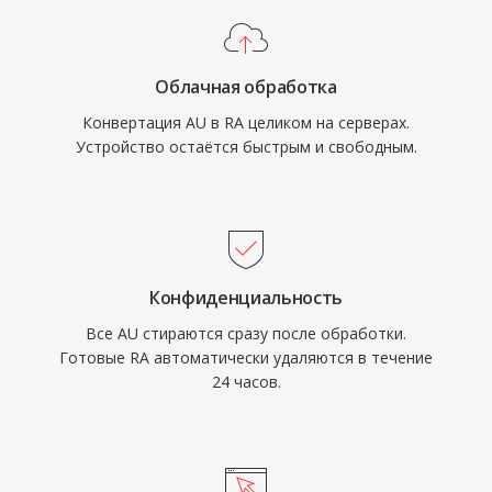
соединении. На пике популярности
RealPlayer был установлен на сотнях
миллионов ПК, а вещатели вроде BBC и
Облачная обработка
NPR использовали RealAudio для онлайн-
Конвертация AU в RA целиком на серверах.
трансляций. Непреходящий технический
Устройство остаётся быстрым и свободным.
вклад — концепция адаптивного
потокового вещания, повлиявшая на более
поздние стандарты HLS и DASH. Хотя
формат вытеснен современными кодеками,
обширные архивы RA-контента раннего веб-
Конфиденциальность
радио по-прежнему существуют и требуют
Все AU стираются сразу после обработки.
конвертации для воспроизведения на
Готовые RA автоматически удаляются в течение
современных устройствах.
24 часов.