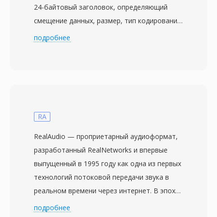
24-байтовый заголовок, определяющий
смещение данных, размер, тип кодирования,
частоту дискретизации и количество
подробнее
каналов, за которым следует аудиоданные.
AU поддерживает множество кодировок:
несжатую линейную ИКМ с различной
разрядностью, компандирование по mu-law
и A-law (логарифмическое сжатие,
используемое в телефонии), а также
RA
несколько вариантов АДИКМ. Эта
RealAudio — проприетарный аудиоформат,
универсальность сделала AU рабочей
разработанный RealNetworks и впервые
лошадкой в ранних Unix-средах, веб-аудио
выпущенный в 1995 году как одна из первых
(Java-апплеты по умолчанию использовали
технологий потоковой передачи звука в
AU) и телефонных приложениях. Одно
реальном времени через интернет. В эпоху
преимущество — простота: компактный
модемного доступа RealAudio стал
подробнее
заголовок и понятная структура делают