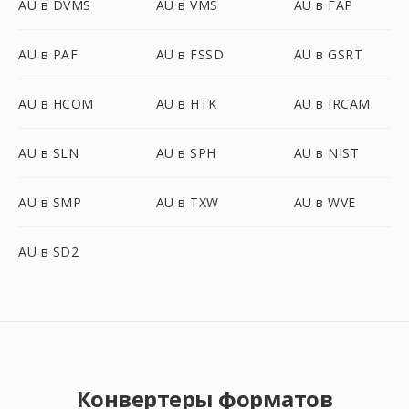
AU в DVMS
AU в VMS
AU в FAP
AU в PAF
AU в FSSD
AU в GSRT
AU в HCOM
AU в HTK
AU в IRCAM
AU в SLN
AU в SPH
AU в NIST
AU в SMP
AU в TXW
AU в WVE
AU в SD2
Конвертеры форматов