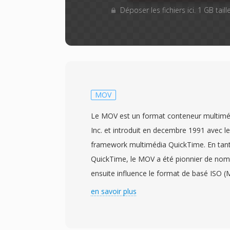
Déposer les fichiers ici. 1 GB tai
MOV
Le MOV est un format conteneur multimé
Inc. et introduit en decembre 1991 avec l
framework multimédia QuickTime. En tant
QuickTime, le MOV a été pionnier de nom
ensuite influence le format de basé ISO (
derives, dont le MP4. Le conteneur utilisé
en savoir plus
hierarchique d&#039;atomes (où boîtes)
contient dès types spécifiques de donnée