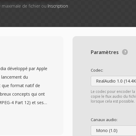
lle maximale de fichier ou
Inscription
Paramètres
dia développé par Apple
Codec:
e lancement du
RealAudio 1.0 (14.4K
 que format natif de
Le codec pour encoder la 
breux concepts qui ont
copie le flux audio du fic
lorsque cela est possible.
MPEG-4 Part 12) et ses
 une structuré
 où chaque atome
Canaux audio:
s — dès pistes vidéo et
Mono (1.0)