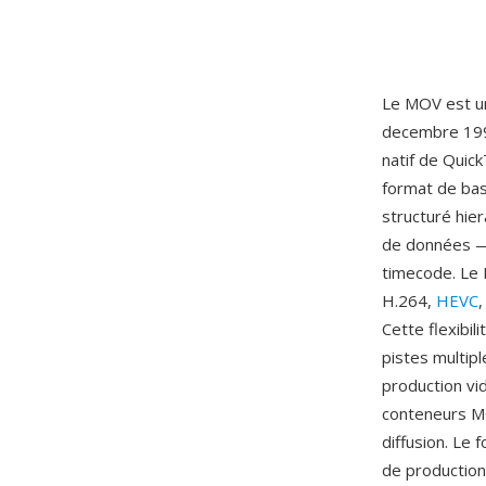
Le MOV est u
decembre 199
natif de Quic
format de bas
structuré hie
de données — 
timecode. Le
H.264,
HEVC
Cette flexibi
pistes multipl
production vi
conteneurs MOV
diffusion. Le 
de production