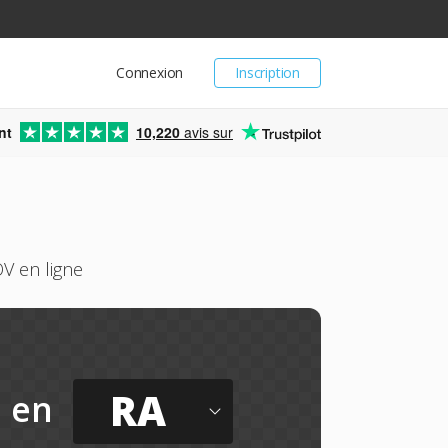
Connexion
Inscription
nt
10,220
avis sur
V en ligne
RA
en