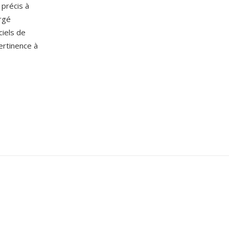
 précis à
argé
ciels de
ertinence à