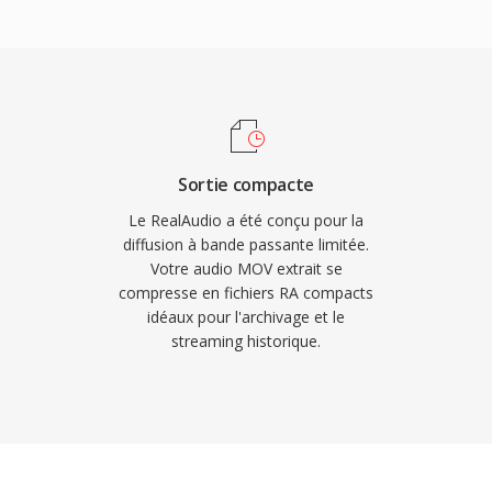
iels de montage
9;AAC) offraient une
039;exploitation,
nnent en chargé
écennies
ble, le streaming multi-
.
ise en mémoire tampon
 lecture sûr dès
Player était installé sûr
Sortie compacte
diffuseurs comme la BBC
Le RealAudio a été conçu pour la
ur les flux en ligne.
diffusion à bande passante limitée.
Votre audio MOV extrait se
 le concept de streaming
compresse en fichiers RA compacts
terieurs comme le HLS et
idéaux pour l'archivage et le
ecs modernes, de vastes
streaming historique.
emieres webradios
ion pour la lecture sûr