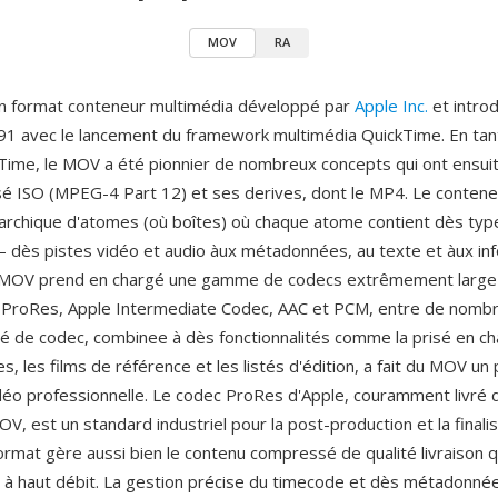
MOV
RA
n format conteneur multimédia développé par
Apple Inc.
et introd
1 avec le lancement du framework multimédia QuickTime. En tan
kTime, le MOV a été pionnier de nombreux concepts qui ont ensuit
é ISO (MPEG-4 Part 12) et ses derives, dont le MP4. Le conteneu
rarchique d'atomes (où boîtes) où chaque atome contient dès typ
dès pistes vidéo et audio àux métadonnées, au texte et àux in
 MOV prend en chargé une gamme de codecs extrêmement large 
, ProRes, Apple Intermediate Codec, AAC et PCM, entre de nombr
lité de codec, combinee à dès fonctionnalités comme la prisé en c
es, les films de référence et les listés d'édition, a fait du MOV un p
déo professionnelle. Le codec ProRes d'Apple, couramment livré 
, est un standard industriel pour la post-production et la finali
format gère aussi bien le contenu compressé de qualité livraison 
 à haut débit. La gestion précise du timecode et dès métadonnée