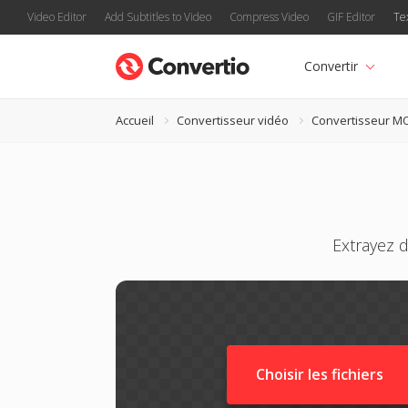
Video Editor
Add Subtitles to Video
Compress Video
GIF Editor
Te
Convertir
Accueil
Convertisseur vidéo
Convertisseur M
Extrayez 
Choisir les fichiers