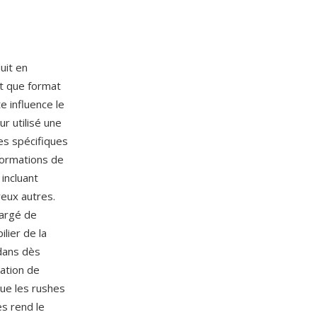
uit en
t que format
e influence le
r utilisé une
es spécifiques
formations de
incluant
eux autres.
hargé de
ilier de la
dans dès
sation de
que les rushes
s rend le