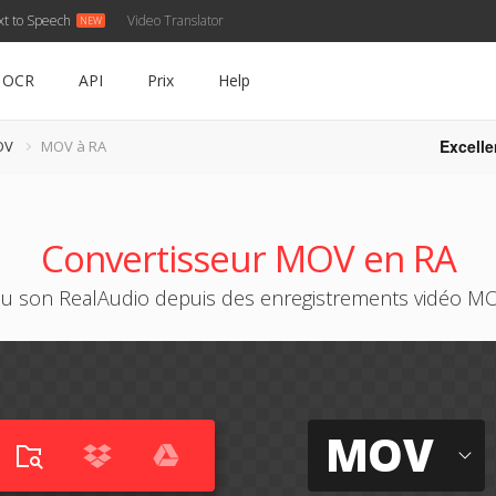
xt to Speech
Video Translator
OCR
API
Prix
Help
Excelle
OV
MOV à RA
Convertisseur MOV en RA
du son RealAudio depuis des enregistrements vidéo MO
MOV