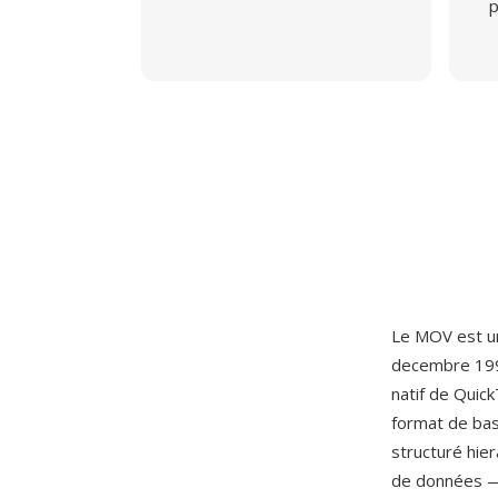
p
Le MOV est u
decembre 199
natif de Quic
format de bas
structuré hie
de données — 