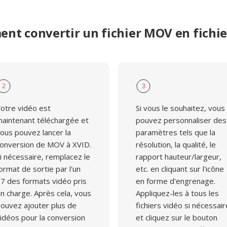
en et dans les
nt convertir un fichier MOV en fichie
2
3
otre vidéo est
Si vous le souhaitez, vous
aintenant téléchargée et
pouvez personnaliser des
ous pouvez lancer la
paramètres tels que la
onversion de MOV à XVID.
résolution, la qualité, le
i nécessaire, remplacez le
rapport hauteur/largeur,
ormat de sortie par l'un
etc. en cliquant sur l'icône
7 des formats vidéo pris
en forme d'engrenage.
n charge. Après cela, vous
Appliquez-les à tous les
ouvez ajouter plus de
fichiers vidéo si nécessair
idéos pour la conversion
et cliquez sur le bouton