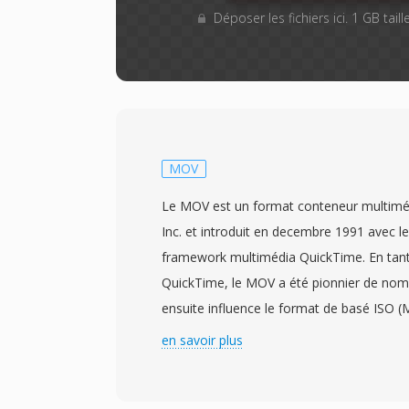
Déposer les fichiers ici. 1 GB tai
MOV
Le MOV est un format conteneur multimé
Inc. et introduit en decembre 1991 avec l
framework multimédia QuickTime. En tant
QuickTime, le MOV a été pionnier de nom
ensuite influence le format de basé ISO (
derives, dont le MP4. Le conteneur utilisé
en savoir plus
hierarchique d&#039;atomes (où boîtes)
contient dès types spécifiques de donnée