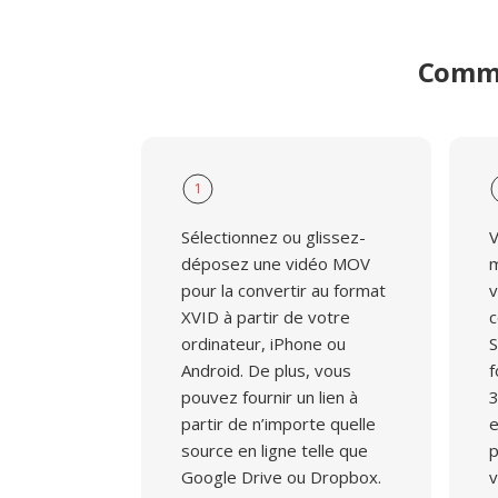
pour la compatibilité avec le matériel anci
collections de médias anciennes.
Comme
1
Sélectionnez ou glissez-
V
déposez une vidéo MOV
m
pour la convertir au format
v
XVID à partir de votre
c
ordinateur, iPhone ou
S
Android. De plus, vous
f
pouvez fournir un lien à
3
partir de n’importe quelle
e
source en ligne telle que
p
Google Drive ou Dropbox.
v