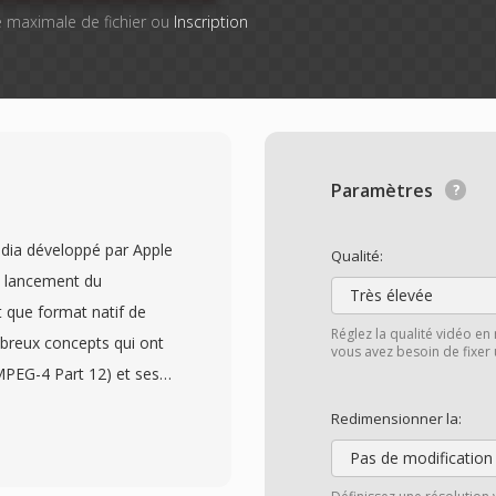
lle maximale de fichier ou
Inscription
Paramètres
dia développé par Apple
Qualité:
e lancement du
Très élevée
 que format natif de
Réglez la qualité vidéo en
breux concepts qui ont
vous avez besoin de fixer u
MPEG-4 Part 12) et ses
 une structuré
Redimensionner la:
 où chaque atome
Pas de modification
s — dès pistes vidéo et