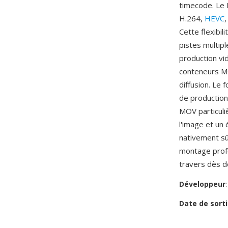
timecode. Le
H.264,
HEVC
Cette flexibi
pistes multipl
production vi
conteneurs MOV
diffusion. Le 
de production
MOV particuli
l'image et un
nativement sû
montage profe
travers dès d
Développeur
Date de sorti