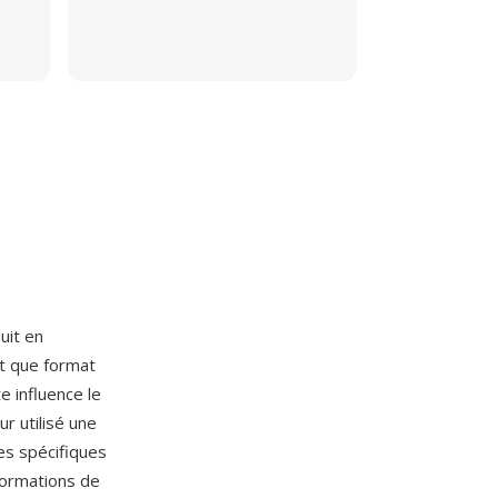
uit en
t que format
e influence le
r utilisé une
es spécifiques
formations de