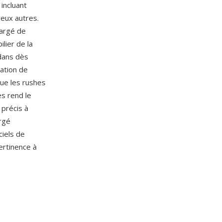
incluant
eux autres.
hargé de
ilier de la
dans dès
sation de
que les rushes
s rend le
 précis à
argé
ciels de
ertinence à