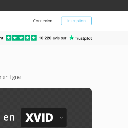
Connexion
Inscription
nt
10,220
avis sur
 en ligne
XVID
en