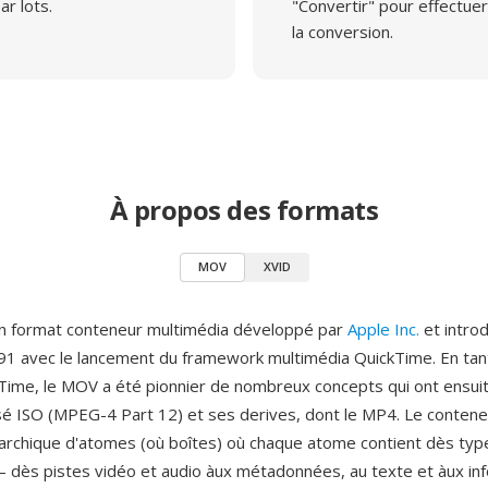
ar lots.
"Convertir" pour effectuer
la conversion.
À propos des formats
MOV
XVID
n format conteneur multimédia développé par
Apple Inc.
et introd
1 avec le lancement du framework multimédia QuickTime. En tan
kTime, le MOV a été pionnier de nombreux concepts qui ont ensuit
é ISO (MPEG-4 Part 12) et ses derives, dont le MP4. Le conteneu
rarchique d'atomes (où boîtes) où chaque atome contient dès typ
dès pistes vidéo et audio àux métadonnées, au texte et àux in