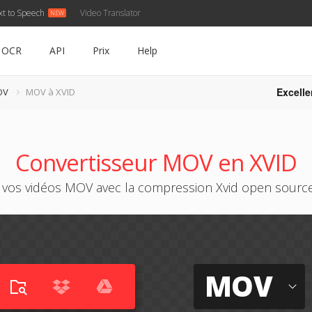
xt to Speech
Video Translator
OCR
API
Prix
Help
Excelle
OV
MOV à XVID
Convertisseur MOV en XVID
vos vidéos MOV avec la compression Xvid open source
MOV