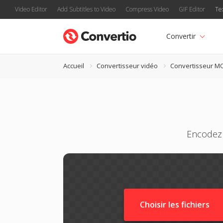
Video Editor
Add Subtitles to Video
Compress Video
GIF Editor
Te
Convertir
Accueil
Convertisseur vidéo
Convertisseur M
Encodez 
Choisir les fichiers